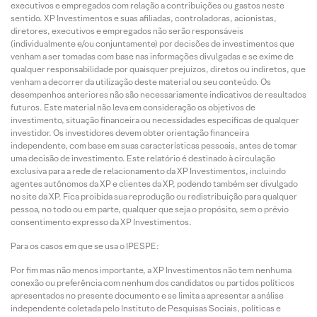
executivos e empregados com relação a contribuições ou gastos neste
sentido. XP Investimentos e suas afiliadas, controladoras, acionistas,
diretores, executivos e empregados não serão responsáveis
(individualmente e/ou conjuntamente) por decisões de investimentos que
venham a ser tomadas com base nas informações divulgadas e se exime de
qualquer responsabilidade por quaisquer prejuízos, diretos ou indiretos, que
venham a decorrer da utilização deste material ou seu conteúdo. Os
desempenhos anteriores não são necessariamente indicativos de resultados
futuros. Este material não leva em consideração os objetivos de
investimento, situação financeira ou necessidades específicas de qualquer
investidor. Os investidores devem obter orientação financeira
independente, com base em suas características pessoais, antes de tomar
uma decisão de investimento. Este relatório é destinado à circulação
exclusiva para a rede de relacionamento da XP Investimentos, incluindo
agentes autônomos da XP e clientes da XP, podendo também ser divulgado
no site da XP. Fica proibida sua reprodução ou redistribuição para qualquer
pessoa, no todo ou em parte, qualquer que seja o propósito, sem o prévio
consentimento expresso da XP Investimentos.
Para os casos em que se usa o IPESPE:
Por fim mas não menos importante, a XP Investimentos não tem nenhuma
conexão ou preferência com nenhum dos candidatos ou partidos políticos
apresentados no presente documento e se limita a apresentar a análise
independente coletada pelo Instituto de Pesquisas Sociais, políticas e