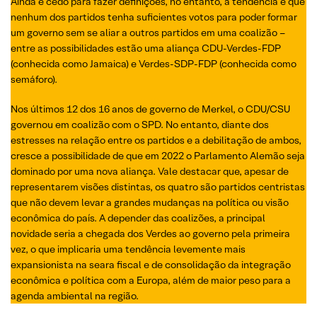
Ainda é cedo para fazer definições, no entanto, a tendência é que
nenhum dos partidos tenha suficientes votos para poder formar
um governo sem se aliar a outros partidos em uma coalizão –
entre as possibilidades estão uma aliança CDU-Verdes-FDP
(conhecida como Jamaica) e Verdes-SDP-FDP (conhecida como
semáforo).
Nos últimos 12 dos 16 anos de governo de Merkel, o CDU/CSU
governou em coalizão com o SPD. No entanto, diante dos
estresses na relação entre os partidos e a debilitação de ambos,
cresce a possibilidade de que em 2022 o Parlamento Alemão seja
dominado por uma nova aliança. Vale destacar que, apesar de
representarem visões distintas, os quatro são partidos centristas
que não devem levar a grandes mudanças na política ou visão
econômica do país. A depender das coalizões, a principal
novidade seria a chegada dos Verdes ao governo pela primeira
vez, o que implicaria uma tendência levemente mais
expansionista na seara fiscal e de consolidação da integração
econômica e política com a Europa, além de maior peso para a
agenda ambiental na região.