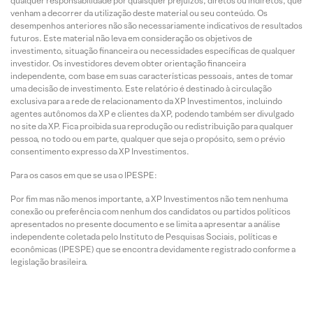
qualquer responsabilidade por quaisquer prejuízos, diretos ou indiretos, que
venham a decorrer da utilização deste material ou seu conteúdo. Os
desempenhos anteriores não são necessariamente indicativos de resultados
futuros. Este material não leva em consideração os objetivos de
investimento, situação financeira ou necessidades específicas de qualquer
investidor. Os investidores devem obter orientação financeira
independente, com base em suas características pessoais, antes de tomar
uma decisão de investimento. Este relatório é destinado à circulação
exclusiva para a rede de relacionamento da XP Investimentos, incluindo
agentes autônomos da XP e clientes da XP, podendo também ser divulgado
no site da XP. Fica proibida sua reprodução ou redistribuição para qualquer
pessoa, no todo ou em parte, qualquer que seja o propósito, sem o prévio
consentimento expresso da XP Investimentos.
Para os casos em que se usa o IPESPE:
Por fim mas não menos importante, a XP Investimentos não tem nenhuma
conexão ou preferência com nenhum dos candidatos ou partidos políticos
apresentados no presente documento e se limita a apresentar a análise
independente coletada pelo Instituto de Pesquisas Sociais, políticas e
econômicas (IPESPE) que se encontra devidamente registrado conforme a
legislação brasileira.