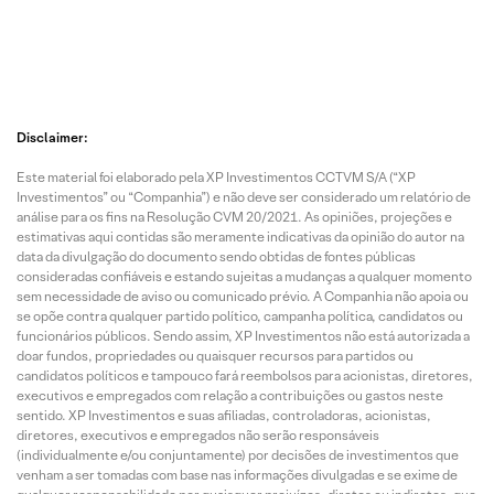
Disclaimer:
Este material foi elaborado pela XP Investimentos CCTVM S/A (“XP
Investimentos” ou “Companhia”) e não deve ser considerado um relatório de
análise para os fins na Resolução CVM 20/2021. As opiniões, projeções e
estimativas aqui contidas são meramente indicativas da opinião do autor na
data da divulgação do documento sendo obtidas de fontes públicas
consideradas confiáveis e estando sujeitas a mudanças a qualquer momento
sem necessidade de aviso ou comunicado prévio. A Companhia não apoia ou
se opõe contra qualquer partido político, campanha política, candidatos ou
funcionários públicos. Sendo assim, XP Investimentos não está autorizada a
doar fundos, propriedades ou quaisquer recursos para partidos ou
candidatos políticos e tampouco fará reembolsos para acionistas, diretores,
executivos e empregados com relação a contribuições ou gastos neste
sentido. XP Investimentos e suas afiliadas, controladoras, acionistas,
diretores, executivos e empregados não serão responsáveis
(individualmente e/ou conjuntamente) por decisões de investimentos que
venham a ser tomadas com base nas informações divulgadas e se exime de