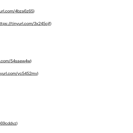
yurl.com/4bza6z65
)
ttps://tinyurl.com/3x245cjf
)
rl.com/54saew4w
)
inyurl.com/yc5452mv
)
/469cddvz
)