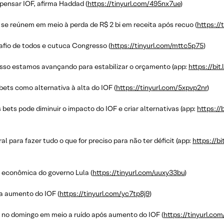
ensar IOF, afirma Haddad (
https://tinyurl.com/495nx7ue
)
se reúnem em meio à perda de R$ 2 bi em receita após recuo (
https://
safio de todos e cutuca Congresso (
https://tinyurl.com/mttc5p75
)
sso estamos avançando para estabilizar o orçamento (app:
https://bit
ets como alternativa à alta do IOF (
https://tinyurl.com/5xpvp2nr
)
ets pode diminuir o impacto do IOF e criar alternativas (app:
https://
l para fazer tudo o que for preciso para não ter déficit (app:
https://b
e econômica do governo Lula (
https://tinyurl.com/uuxy33bu
)
a aumento do IOF (
https://tinyurl.com/yc7tp8j9
)
 no domingo em meio a ruído após aumento do IOF (
https://tinyurl.co