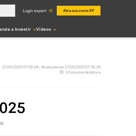
login expert
Abra sua conta XP
enda a Investir
Vídeos
27/05/2025 07:50:28 • Atualizado em 27/05/2025 07:50:29
12 minutos de leitura
2025
ro