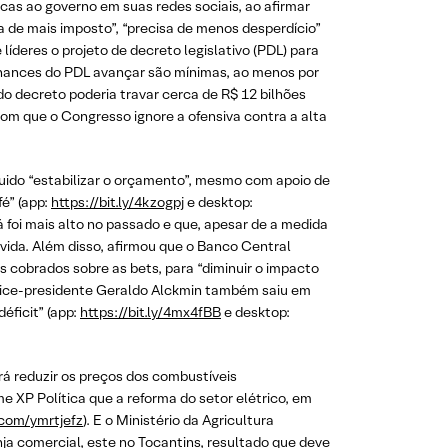
icas ao governo em suas redes sociais, ao afirmar
a de mais imposto”, “precisa de menos desperdício”
 líderes o projeto de decreto legislativo (PDL) para
 chances do PDL avançar são mínimas, ao menos por
do decreto poderia travar cerca de R$ 12 bilhões
 com que o Congresso ignore a ofensiva contra a alta
uido “estabilizar o orçamento”, mesmo com apoio de
é” (app:
https://bit.ly/4kzogpj
e desktop:
á foi mais alto no passado e que, apesar de a medida
ívida. Além disso, afirmou que o Banco Central
 cobrados sobre as bets, para “diminuir o impacto
 vice-presidente Geraldo Alckmin também saiu em
éficit” (app:
https://bit.ly/4mx4fBB
e desktop:
rá reduzir os preços dos combustíveis
me XP Política que a reforma do setor elétrico, em
l.com/ymrtjefz
). E o Ministério da Agricultura
ja comercial, este no Tocantins, resultado que deve