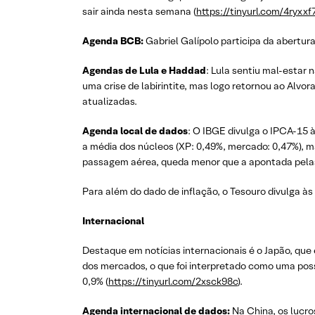
sair ainda nesta semana (
https://tinyurl.com/4ryxxf
Agenda BCB:
Gabriel Galípolo participa da abertur
Agendas de Lula e Haddad
: Lula sentiu mal-estar 
uma crise de labirintite, mas logo retornou ao Alv
atualizadas.
Agenda local de dados
: O IBGE divulga o IPCA-15 
a média dos núcleos (XP: 0,49%, mercado: 0,47%), 
passagem aérea, queda menor que a apontada pelas 
Para além do dado de inflação, o Tesouro divulga às 
Internacional
Destaque em notícias internacionais é o Japão, que
dos mercados, o que foi interpretado como uma possí
0,9% (
https://tinyurl.com/2xsck98c
).
Agenda internacional de dados:
Na China, os lucro