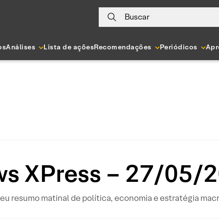
Buscar
os
Análises
Lista de ações
Recomendações
Periódicos
Apr
s XPress – 27/05/
eu resumo matinal de política, economia e estratégia mac