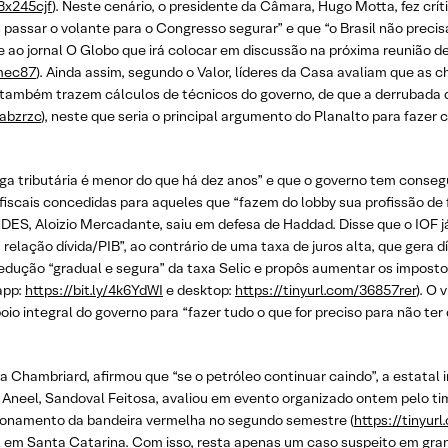
/3x245cjf
). Neste cenário, o presidente da Câmara, Hugo Motta, fez crít
 passar o volante para o Congresso segurar” e que “o Brasil não precis
sse ao jornal O Globo que irá colocar em discussão na próxima reunião de
nmec87
). Ainda assim, segundo o Valor, líderes da Casa avaliam que as
is também trazem cálculos de técnicos do governo, de que a derrubada 
pabzrzc
), neste que seria o principal argumento do Planalto para fazer
ga tributária é menor do que há dez anos” e que o governo tem conseg
iscais concedidas para aqueles que “fazem do lobby sua profissão de f
BNDES, Aloizio Mercadante, saiu em defesa de Haddad. Disse que o IOF j
relação dívida/PIB”, ao contrário de uma taxa de juros alta, que gera d
edução “gradual e segura” da taxa Selic e propôs aumentar os impostos
(app:
https://bit.ly/4k6YdWI
e desktop:
https://tinyurl.com/36857rer
). O
o integral do governo para “fazer tudo o que for preciso para não ter d
 Chambriard, afirmou que “se o petróleo continuar caindo”, a estatal i
 da Aneel, Sandoval Feitosa, avaliou em evento organizado ontem pelo ti
cionamento da bandeira vermelha no segundo semestre (
https://tinyur
l em Santa Catarina. Com isso, resta apenas um caso suspeito em gran