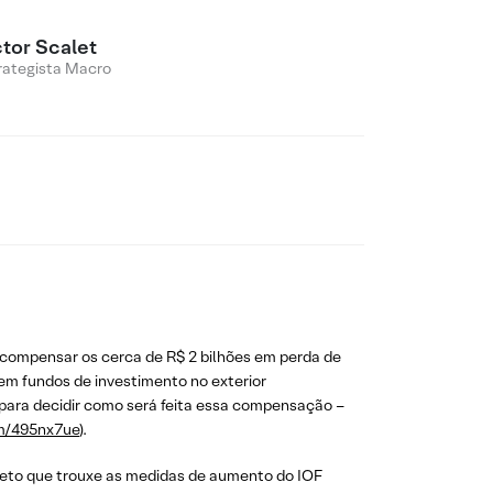
ctor Scalet
rategista Macro
 compensar os cerca de R$ 2 bilhões em perda de
em fundos de investimento no exterior
 para decidir como será feita essa compensação –
om/495nx7ue
).
reto que trouxe as medidas de aumento do IOF