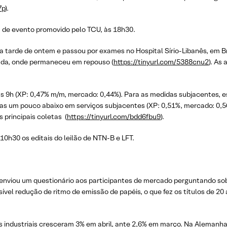
7p
).
a de evento promovido pelo TCU, às 18h30.
na tarde de ontem e passou por exames no Hospital Sírio-Libanês, em B
orada, onde permaneceu em repouso (
https://tinyurl.com/5388cnu2
). As
às 9h (XP: 0,47% m/m, mercado: 0,44%). Para as medidas subjacentes,
mas um pouco abaixo em serviços subjacentes (XP: 0,51%, mercado: 0,
principais coletas (
https://tinyurl.com/bdd6fbu9
).
10h30 os editais do leilão de NTN-B e LFT.
 enviou um questionário aos participantes de mercado perguntando sobr
vel redução de ritmo de emissão de papéis, o que fez os títulos de 20
s industriais cresceram 3% em abril, ante 2,6% em março. Na Alemanh