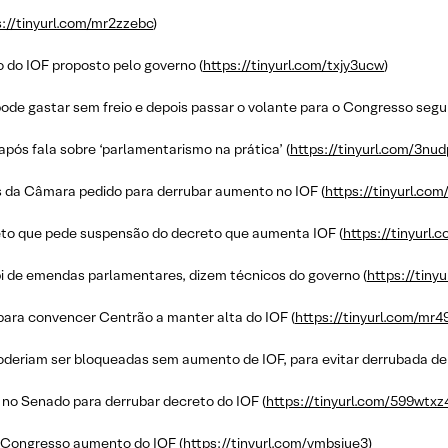
s://tinyurl.com/mr2zzebc
)
 do IOF proposto pelo governo (
https://tinyurl.com/txjy3ucw
)
pode gastar sem freio e depois passar o volante para o Congresso segur
ós fala sobre ‘parlamentarismo na prática’ (
https://tinyurl.com/3nu
es da Câmara pedido para derrubar aumento no IOF (
https://tinyurl.co
ojeto que pede suspensão do decreto que aumenta IOF (
https://tinyurl
bi de emendas parlamentares, dizem técnicos do governo (
https://tiny
para convencer Centrão a manter alta do IOF (
https://tinyurl.com/mr4
eriam ser bloqueadas sem aumento de IOF, para evitar derrubada de 
 no Senado para derrubar decreto do IOF (
https://tinyurl.com/599wtxz
o Congresso aumento do IOF (
https://tinyurl.com/ymbsjue3
)