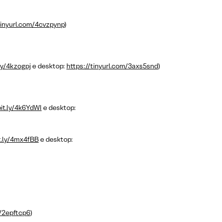
tinyurl.com/4cvzpynp
)
.ly/4kzogpj
e desktop:
https://tinyurl.com/3axs5snd
)
bit.ly/4k6YdWI
e desktop:
it.ly/4mx4fBB
e desktop:
m/2epftcp6
)