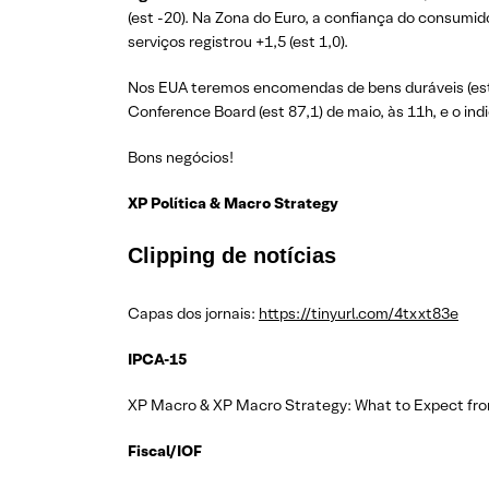
(est -20). Na Zona do Euro, a confiança do consumido
serviços registrou +1,5 (est 1,0).
Nos EUA teremos encomendas de bens duráveis (est -7
Conference Board (est 87,1) de maio, às 11h, e o ind
Bons negócios!
XP Política & Macro Strategy
Clipping de notícias
Capas dos jornais:
https://tinyurl.com/4txxt83e
IPCA-15
XP Macro & XP Macro Strategy: What to Expect fro
Fiscal/IOF