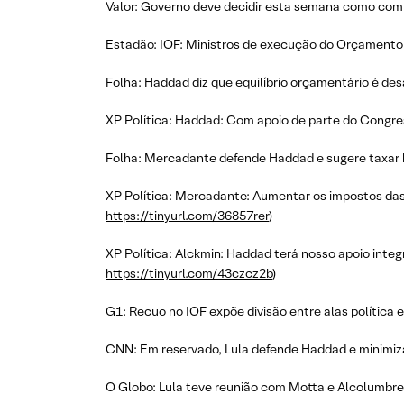
Valor: Governo deve decidir esta semana como comp
Estadão: IOF: Ministros de execução do Orçamento 
Folha: Haddad diz que equilíbrio orçamentário é de
XP Política: Haddad: Com apoio de parte do Congre
Folha: Mercadante defende Haddad e sugere taxar b
XP Política: Mercadante: Aumentar os impostos das b
https://tinyurl.com/36857rer
)
XP Política: Alckmin: Haddad terá nosso apoio integra
https://tinyurl.com/43czcz2b
)
G1: Recuo no IOF expõe divisão entre alas política 
CNN: Em reservado, Lula defende Haddad e minimiz
O Globo: Lula teve reunião com Motta e Alcolumbre