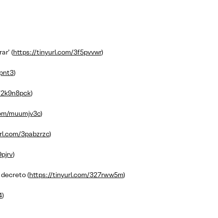
ar’ (
https://tinyurl.com/3f5pvvwr
)
dpnt3
)
m/2k9n8pck
)
.com/muumjv3c
)
url.com/3pabzrzc
)
9pjrv
)
decreto (
https://tinyurl.com/327rww5m
)
4
)