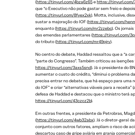
(
https://tinyurl.com/4bza6z65
e
https://tinyurl.com
que “o Executivo não pode gastar sem freio e depois
(
https://tinyurl.com/8fyex2xk
). Motta, inclusive, di
sustar a majoração do IOF (
https://tinyurl.com/he
enquanto (
https://tinyurl.com/mr2zzebc
). Os jorna
das emendas parlamentares (
https://tinyurl.com/3
do tributo (
https://tinyurl.com/mr49pjrv
).
No centro do debate, Haddad ressaltou que a “a car
“parte do Congresso”. Também criticou as isenções f
https://tinyurl.com/3axs5snd
). Já o presidente do 
aumentar o custo do crédito, “diminui o problema da 
precisa entrar no debate, que há espaço para uma r
do IOF” e criar “alternativas viáveis para a receita” 
defesa de Haddad e destacou que o ministro terá apoi
https://tinyurl.com/43czcz2b
).
Em outras frentes, a presidente da Petrobras, Magda
(
https://tinyurl.com/4wb32abx
). Já o diretor-geral
conjunto com outros fatores, ampliam o risco de a
descartou caso de gripe aviária em granja comercia