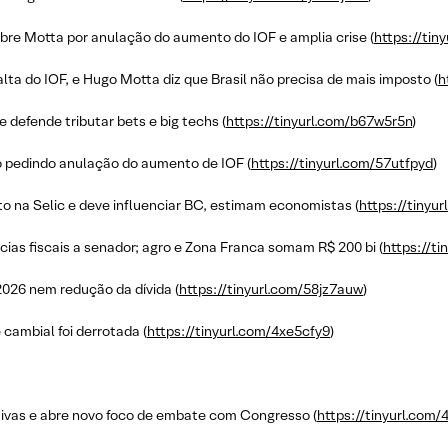
obre Motta por anulação do aumento do IOF e amplia crise (
https://tin
ta do IOF, e Hugo Motta diz que Brasil não precisa de mais imposto (
h
 defende tributar bets e big techs (
https://tinyurl.com/b67w5r5n
)
o pedindo anulação do aumento de IOF (
https://tinyurl.com/57utfpyd
)
to na Selic e deve influenciar BC, estimam economistas (
https://tinyu
cias fiscais a senador; agro e Zona Franca somam R$ 200 bi (
https://t
2026 nem redução da dívida (
https://tinyurl.com/58jz7auw
)
 cambial foi derrotada (
https://tinyurl.com/4xe5cfy9
)
tivas e abre novo foco de embate com Congresso (
https://tinyurl.com