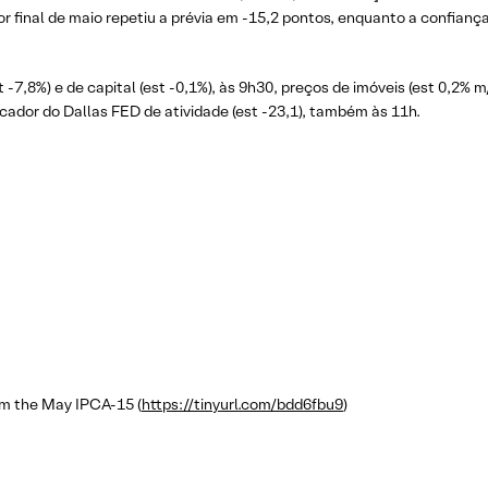
r final de maio repetiu a prévia em -15,2 pontos, enquanto a confiança 
,8%) e de capital (est -0,1%), às 9h30, preços de imóveis (est 0,2% m
icador do Dallas FED de atividade (est -23,1), também às 11h.
m the May IPCA-15 (
https://tinyurl.com/bdd6fbu9
)