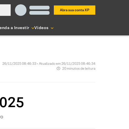
Abra sua conta XP
enda a Investir
Vídeos
26/11/2025 08:46:33 • Atualizado em 26/11/2025 08:46:34
20 minutos de leitura
2025
ro