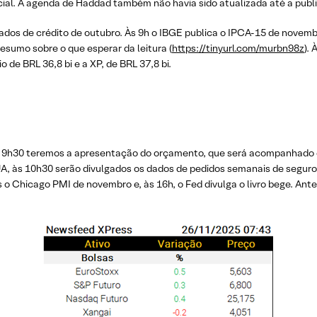
al. A agenda de Haddad também não havia sido atualizada até a publi
ados de crédito de outubro. Às 9h o IBGE publica o IPCA-15 de nove
sumo sobre o que esperar da leitura (
https://tinyurl.com/murbn98z
).
 de BRL 36,8 bi e a XP, de BRL 37,8 bi.
s 9h30 teremos a apresentação do orçamento, que será acompanhado 
UA, às 10h30 serão divulgados os dados de pedidos semanais de segur
Chicago PMI de novembro e, às 16h, o Fed divulga o livro bege. Antes 