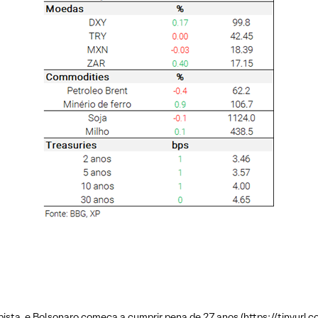
pista, e Bolsonaro começa a cumprir pena de 27 anos (
https://tinyurl