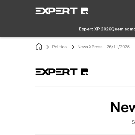
Expert XP 2026
Quem som
Política
News XPress – 26/11/2025
New
S