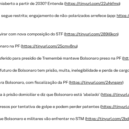
iaberto a partir de 2030? Entenda (
https://tinyurl.com/22uhkfmp
)
a segue restrita; engajamento de não-polarizados arrefece (app:
https:
 virar com nova composição do STF (
https://tinyurl.com/289l6kcn
)
naro na PF (
https://tinyurl.com/25cmv8nu
)
sferido para presídio de Tremembé manteve Bolsonaro preso na PF (
htt
uturo de Bolsonaro tem prisão, multa, inelegibilidade e perda de cargo
ra Bolsonaro, com fiscalização da PF (
https://tinyurl.com/24ynspnr
)
 à prisão domiciliar e diz que Bolsonaro está ‘abalado’ (
https://tinyur
presos por tentativa de golpe e podem perder patentes (
https://tinyur
e Bolsonaro e militares vão enfrentar no STM (
https://tinyurl.com/2b