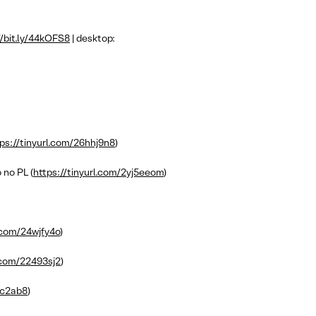
//bit.ly/44kOFS8
| desktop:
ps://tinyurl.com/26hhj9n8
)
 no PL (
https://tinyurl.com/2yj5eeom
)
l.com/24wjfy4o
)
l.com/22493sj2
)
dc2ab8
)