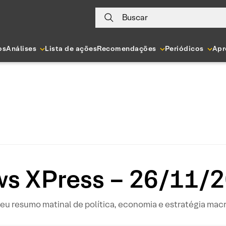
Buscar
os
Análises
Lista de ações
Recomendações
Periódicos
Apr
s XPress – 26/11/
eu resumo matinal de política, economia e estratégia mac