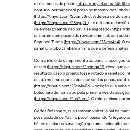
e três meses de prisão (
https://tinyurl.com/2d8d975
contudo, permanecerá preso no mesmo local onde es
(
https://tinyurl.com/25cmv8nu
). A defesa de Bolson
(
https://tinyurl.com/28cyq2tl
) – e criticou a decis
de embargo ainda não havia se esgotado (
https://ti
entrarem com pedido de revisão criminal, que pode s
Segunda Turma (
https://tinyurl.com/23ycv4c4
). O 
jornal O Globo também afirma que a defesa analisa a 
Com o início do cumprimento da pena, a oposição ten
ontem (
https://tinyurl.com/2bdmqa2f
), disse que o
resultado caso o projeto fosse votado e rejeitado (
h
ou até mesmo sobre a dosimetria das penas, diante 
(
https://tinyurl.com/25cwlw5o
) – posição que seria
Bolsonaro demonstrou pela primeira vez disposição p
(
https://tinyurl.com/2bn2erpt
). O relator disse on
Carlos Bolsonaro, que também visitou o pai na manh
possibilidade de “trair o povo” passando “o legado 
há entre aliados a avaliação que uma indicação prem