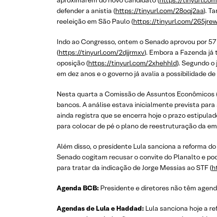
aproximarem do novo candidato (
https://tinyurl.co
defender a anistia (
https://tinyurl.com/28oqj2aa
). T
reeleição em São Paulo (
https://tinyurl.com/265jre
Indo ao Congresso, ontem o Senado aprovou por 57 
(
https://tinyurl.com/2djjrmxv
). Embora a Fazenda já
oposição (
https://tinyurl.com/2xhehhld
). Segundo o
em dez anos e o governo já avalia a possibilidade d
Nesta quarta a Comissão de Assuntos Econômicos (C
bancos. A análise estava inicialmente prevista par
ainda registra que se encerra hoje o prazo estipula
para colocar de pé o plano de reestruturação da em
Além disso, o presidente Lula sanciona a reforma d
Senado cogitam recusar o convite do Planalto e pod
para tratar da indicação de Jorge Messias ao STF (
h
Agenda BCB:
Presidente e diretores não têm agend
Agendas de Lula e Haddad:
Lula sanciona hoje a re