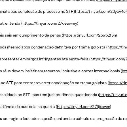
minal após conclusão de processo no STF (
https://tinyurl.com/23ycv4c
al; entenda (
https://tinyurl.com/27deawmy
)
is seis em cumprimento de penas (
https://tinyurl.com/2bwb2f5n
)
rsos mesmo após condenação definitiva por trama golpista (
https://ti
apresentar embargos infringentes até sexta-feira (
https://tinyurl.com
réus devem insistir em recursos, inclusive a cortes internacionais (
ht
 ao STF para tentar reverter condenação na trama golpista (
https://t
onsolidada no STF, mas tem jurisprudência questionada (
https://tinyur
diência de custódia na quarta (
https://tinyurl.com/279jxawm
)
s em regime fechado na prisão; entenda o cálculo e a progressão de re