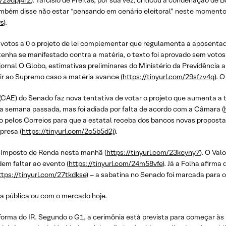
m/29dpj4r2
). Tarcísio de Freitas, por sua vez, criticou a condenação de
ambém disse não estar “pensando em cenário eleitoral” neste moment
ws
).
votos a 0 o projeto de lei complementar que regulamenta a aposenta
 tenha se manifestado contra a matéria, o texto foi aprovado sem voto
 jornal O Globo, estimativas preliminares do Ministério da Previdência
e ir ao Supremo caso a matéria avance (
https://tinyurl.com/29sfzv4q
). 
AE) do Senado faz nova tentativa de votar o projeto que aumenta a t
a a semana passada, mas foi adiada por falta de acordo com a Câmara (
do pelos Correios para que a estatal receba dos bancos novas proposta
presa (
https://tinyurl.com/2c5b5d2j
).
o Imposto de Renda nesta manhã (
https://tinyurl.com/23kcyny7
). O Val
em faltar ao evento (
https://tinyurl.com/24m58vfe
). Já a Folha afirm
ttps://tinyurl.com/27tkdkse
) – a sabatina no Senado foi marcada para o
a pública ou com o mercado hoje.
forma do IR. Segundo o G1, a cerimônia está prevista para começar às