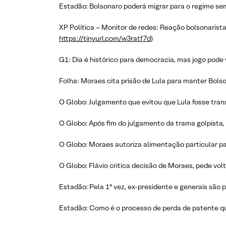
Estadão: Bolsonaro poderá migrar para o regime sem
XP Política – Monitor de redes: Reação bolsonarist
https://tinyurl.com/w3ratf7d
)
G1: Dia é histórico para democracia, mas jogo pode
Folha: Moraes cita prisão de Lula para manter Bolso
O Globo: Julgamento que evitou que Lula fosse tran
O Globo: Após fim do julgamento da trama golpista, f
O Globo: Moraes autoriza alimentação particular pa
O Globo: Flávio critica decisão de Moraes, pede volta
Estadão: Pela 1ª vez, ex-presidente e generais são 
Estadão: Como é o processo de perda de patente qu