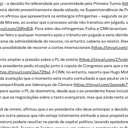
c
) – a decisão foi referendada por unanimidade pela Primeira Turma (
ht
tá detido preventivamente desde sábado, na Superintendência da Pol
aro afirmou que apresentará os embargos infringentes – segundo os jorn
ão de Moraes, ao avaliar que o processo ainda não transitou em julgado
nyurl.com/29fjn8l4
). Para além dos infringentes, Folha e CNN levantam
er feito a qualquer momento após o trânsito em julgado e seria distribu
exame da admissibilidade do recurso, no entanto, caberia ao relator, Al
possibilidade de recorrer a cortes internacionais (
https://tinyurl.com/
ta ampliar a pressão sobre o PL da anistia (
https://tinyurl.com/27cyb
 ex-presidente pediu atuação junto à cúpula do Congresso para que o te
ttps://tinyurl.com/2ao72fbu
). A CNN, no entanto, reporta que Hugo Mot
da avaliação que o momento está muito conturbado e que pautar os te
 compartilhada por lideranças da Câmara (
https://tinyurl.com/2aorpdp7
ara apoiar o PL da dosimetria, desde que o ex-presidente fosse incluí
tem que as negociações sobre o texto avançaram, mas que ainda resta u
ã de ontem, afirmou que o ex-presidente não deve antecipar a decisão 
para outra pessoa que não esteja totalmente alinhada a seus propósitos
atura poderia resultar na perda de capital político, levando apoiador