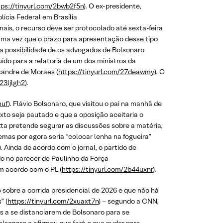
tps://tinyurl.com/2bwb2f5n
). O ex-presidente,
ícia Federal em Brasília
ais, o recurso deve ser protocolado até sexta-feira
, uma vez que o prazo para apresentação desse tipo
 a possibilidade de os advogados de Bolsonaro
ído para a relatoria de um dos ministros da
exandre de Moraes (
https://tinyurl.com/27deawmy
). O
23ljlgh2
).
nuf
). Flávio Bolsonaro, que visitou o pai na manhã de
xto seja pautado e que a oposição aceitaria o
ta pretende segurar as discussões sobre a matéria,
mas por agora seria “colocar lenha na fogueira”
). Ainda de acordo com o jornal, o partido de
do no parecer de Paulinho da Força
m acordo com o PL (
https://tinyurl.com/2b44uxnr
).
sobre a corrida presidencial de 2026 e que não há
” (
https://tinyurl.com/2xuaxt7n
) – segundo a CNN,
es a se distanciarem de Bolsonaro para se