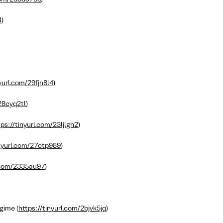
4
)
nyurl.com/29fjn8l4
)
/28cyq2tl
)
tps://tinyurl.com/23ljlgh2
)
inyurl.com/27ctp989
)
l.com/2335au97
)
gime (
https://tinyurl.com/2bjvk5jq
)