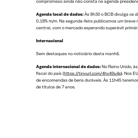
compromisso ainda não consta na agenda presidenci
Agenda local de dados:
Às 8h30 o BCB divulga os d
0,18% m/m. Na segunda-feira publicamos um breve re
central, com o mercado esperando superávit primário
Internacional
Sem destaques no noticiário desta manhã.
Agenda internacional de dados:
No Reino Unido, à
fiscal do país (
https://tinyurl.com/4hv49u4p
). Nos E
de encomendas de bens duráveis. Às 11h45 teremos o 
de títulos de 7 anos.