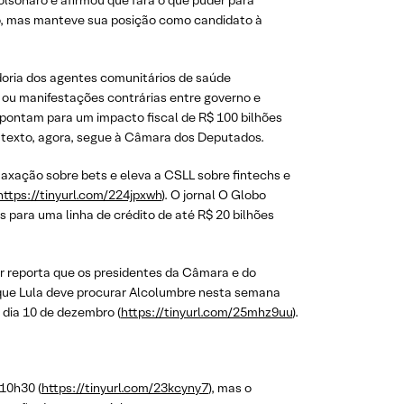
 Bolsonaro e afirmou que fará o que puder para
o, mas manteve sua posição como candidato à
doria dos agentes comunitários de saúde
s ou manifestações contrárias entre governo e
 apontam para um impacto fiscal de R$ 100 bilhões
O texto, agora, segue à Câmara dos Deputados.
axação sobre bets e eleva a CSLL sobre fintechs e
https://tinyurl.com/224jpxwh
). O jornal O Globo
s para uma linha de crédito de até R$ 20 bilhões
or reporta que os presidentes da Câmara e do
a que Lula deve procurar Alcolumbre nesta semana
 dia 10 de dezembro (
https://tinyurl.com/25mhz9uu
).
 10h30 (
https://tinyurl.com/23kcyny7
), mas o