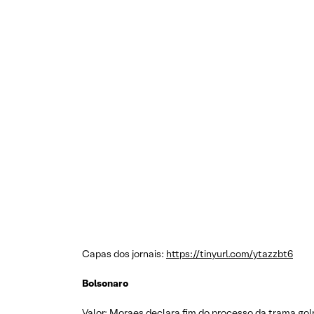
Capas dos jornais:
https://tinyurl.com/ytazzbt6
Bolsonaro
Valor: Moraes declara fim do processo da trama gol