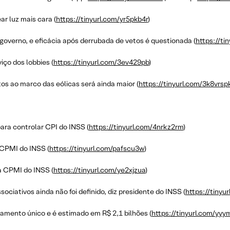
ar luz mais cara (
https://tinyurl.com/yr5pkb4r
)
 governo, e eficácia após derrubada de vetos é questionada (
https://ti
ço dos lobbies (
https://tinyurl.com/3ev429pb
)
os ao marco das eólicas será ainda maior (
https://tinyurl.com/3k8vrsp
ara controlar CPI do INSS (
https://tinyurl.com/4nrkz2rm
)
 CPMI do INSS (
https://tinyurl.com/pafscu3w
)
a CPMI do INSS (
https://tinyurl.com/ye2xjzua
)
ciativos ainda não foi definido, diz presidente do INSS (
https://tinyu
amento único e é estimado em R$ 2,1 bilhões (
https://tinyurl.com/yy