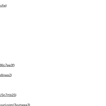
acfw
)
/36c7ee3f
)
ss6nwa2
)
m/5n7rtb25
)
inyurl.com/3yutwaa3
)