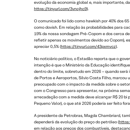
evolução da economia global e, mais importante, da
https://tinyurl.com/3vncjhc9
).
O comunicado foi lido como hawkish por 40% dos 65
como dovish. Em relação às probabilidades para ca
19% da nossa sondagem Pré-Copom e dos cerca de 23
refletir apenas os movimentos devido ao Copom), esp
apreciar 0,5% (
https://tinyurl.com/43pxmvcz
).
No noticiário político, o Estadão reporta que o go
intenção é que o Ministério da Educação identifiqu
dentro do limite, sobretudo em 2026 – quando será
de Portos e Aeroportos, Silvio Costa Filho, marcou
preocupado com o impacto da medida sobre o setor
com o Congresso para apresentar, na próxima semana
arrecadação com a medida deve alcançar R$ 20 bi p
Pequeno Valor), o que até 2026 poderia ser feito fora
A presidente da Petrobras, Magda Chambriard, també
dependerá da evolução do preço do petróleo (
https
em relação aos preços dos combustíveis, destacan