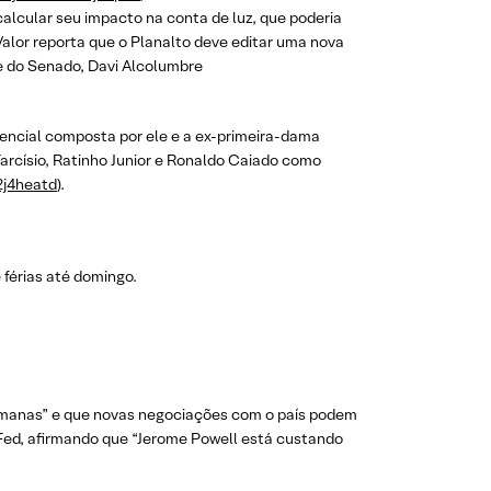
calcular seu impacto na conta de luz, que poderia
 Valor reporta que o Planalto deve editar uma nova
te do Senado, Davi Alcolumbre
dencial composta por ele e a ex-primeira-dama
 Tarcísio, Ratinho Junior e Ronaldo Caiado como
/2j4heatd
).
 férias até domingo.
semanas” e que novas negociações com o país podem
 Fed, afirmando que “Jerome Powell está custando