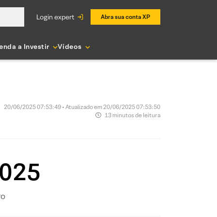
login expert
Abra sua conta XP
enda a Investir
Vídeos
20/06/2025 07:53:49 • Atualizado em 20/06/2025 07:53:50
13 minutos de leitura
2025
ro