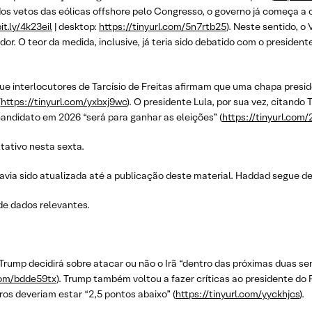
 dos vetos das eólicas offshore pelo Congresso, o governo já começa a 
it.ly/4k23eil
| desktop:
https://tinyurl.com/5n7rtb25
). Neste sentido, o
r. O teor da medida, inclusive, já teria sido debatido com o presiden
que interlocutores de Tarcísio de Freitas afirmam que uma chapa presi
(
https://tinyurl.com/yxbxj9wc
). O presidente Lula, por sua vez, citando
 candidato em 2026 “será para ganhar as eleições” (
https://tinyurl.com
tativo nesta sexta.
via sido atualizada até a publicação deste material. Haddad segue de
e dados relevantes.
rump decidirá sobre atacar ou não o Irã “dentro das próximas duas 
.com/bdde59tx
). Trump também voltou a fazer críticas ao presidente do
ros deveriam estar “2,5 pontos abaixo” (
https://tinyurl.com/yyckhjcs
).