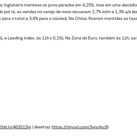
a Inglaterra manteve os juros parados em 4,25%, mas em uma decisão 
 por lá, as vendas no varejo de maio recuaram 2,7% m/m e 1,3% a/a (es
 para o total e 3,6% para o núcleo). Na China, ficaram mantidas as taxa
5), e Leading index, às 11h (-0,1%). Na Zona do Euro, também às 11h, sa
//bit.ly/463513m
| desktop:
https://tinyurl.com/3vncjhc9
)