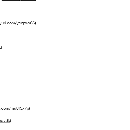
nyurl.com/ycxpwx66
)
k
)
rl.com/mu8f3x7p
)
ymavdk
)