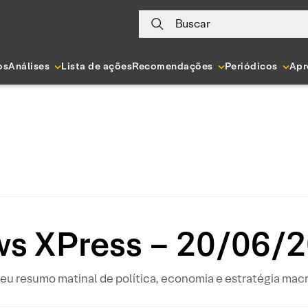
Buscar
os
Análises
Lista de ações
Recomendações
Periódicos
Apr
s XPress – 20/06/
eu resumo matinal de política, economia e estratégia mac