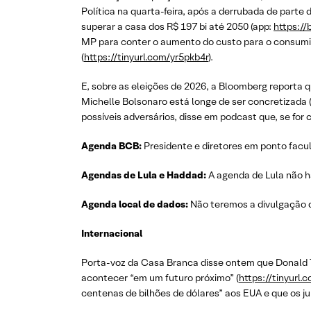
Política na quarta-feira, após a derrubada de parte
superar a casa dos R$ 197 bi até 2050 (app:
https://b
MP para conter o aumento do custo para o consumido
(
https://tinyurl.com/yr5pkb4r
).
E, sobre as eleições de 2026, a Bloomberg reporta 
Michelle Bolsonaro está longe de ser concretizada 
possíveis adversários, disse em podcast que, se for
Agenda BCB:
Presidente e diretores em ponto facul
Agendas de Lula e Haddad:
A agenda de Lula não ha
Agenda local de dados:
Não teremos a divulgação d
Internacional
Porta-voz da Casa Branca disse ontem que Donald T
acontecer “em um futuro próximo” (
https://tinyurl
centenas de bilhões de dólares” aos EUA e que os ju