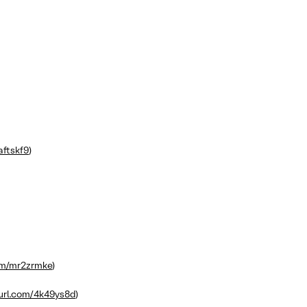
aftskf9
)
com/mr2zrmke
)
yurl.com/4k49ys8d
)