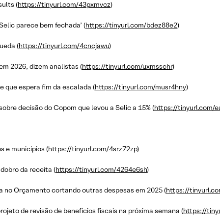
ults (
https://tinyurl.com/43pxmvcz
)
 Selic parece bem fechada’ (
https://tinyurl.com/bdez88e2
)
ueda (
https://tinyurl.com/4cncjawu
)
 em 2026, dizem analistas (
https://tinyurl.com/uxmsschr
)
 e que espera fim da escalada (
https://tinyurl.com/musr4hny
)
 sobre decisão do Copom que levou a Selic a 15% (
https://tinyurl.com/e
s e municípios (
https://tinyurl.com/4srz72zp
)
dobro da receita (
https://tinyurl.com/4264e6sh
)
ia no Orçamento cortando outras despesas em 2025 (
https://tinyurl.
ojeto de revisão de benefícios fiscais na próxima semana (
https://tin