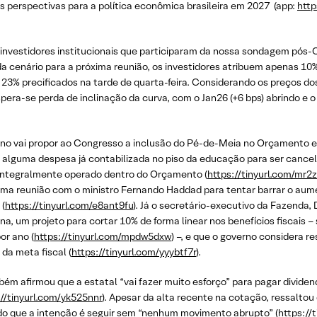
s perspectivas para a política econômica brasileira em 2027 (app:
http
 investidores institucionais que participaram da nossa sondagem pó
da cenário para a próxima reunião, os investidores atribuem apenas 1
% precificados na tarde de quarta-feira. Considerando os preços dos
era-se perda de inclinação da curva, com o Jan26 (+6 bps) abrindo e o 
verno vai propor ao Congresso a inclusão do Pé-de-Meia no Orçamento e
e alguma despesa já contabilizada no piso da educação para ser cance
 integralmente operado dentro do Orçamento (
https://tinyurl.com/mr2
 uma reunião com o ministro Fernando Haddad para tentar barrar o au
 (
https://tinyurl.com/e8ant9fu
). Já o secretário-executivo da Fazenda,
, um projeto para cortar 10% de forma linear nos benefícios fiscais –
or ano (
https://tinyurl.com/mpdw5dxw
) –, e que o governo considera r
 da meta fiscal (
https://tinyurl.com/yyybtf7r
).
m afirmou que a estatal “vai fazer muito esforço” para pagar dividend
://tinyurl.com/yk525nnr
). Apesar da alta recente na cotação, ressalto
do que a intenção é seguir sem “nenhum movimento abrupto” (
https://