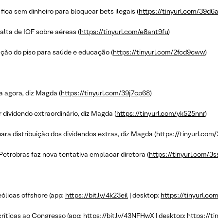
ca sem dinheiro para bloquear bets ilegais (
https://tinyurl.com/39d6
alta de IOF sobre aéreas (
https://tinyurl.com/e8ant9fu
)
ação do piso para saúde e educação (
https://tinyurl.com/2fcd9cww
)
a agora, diz Magda (
https://tinyurl.com/39j7cp68
)
r dividendo extraordinário, diz Magda (
https://tinyurl.com/yk525nnr
)
ra distribuição dos dividendos extras, diz Magda (
https://tinyurl.com
Petrobras faz nova tentativa emplacar diretora (
https://tinyurl.com/3
ólicas offshore (app:
https://bit.ly/4k23eil
| desktop:
https://tinyurl.co
críticas ao Congresso (app:
https://bit.ly/43NFHwX
| desktop:
https://t