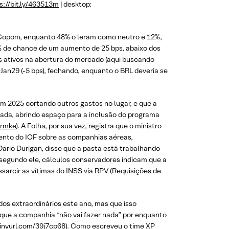
s://bit.ly/463513m
| desktop:
s-Copom, enquanto 48% o leram como neutro e 12%,
0% de chance de um aumento de 25 bps, abaixo dos
 ativos na abertura do mercado (aqui buscando
Jan29 (-5 bps), fechando, enquanto o BRL deveria se
m 2025 cortando outros gastos no lugar, e que a
lada, abrindo espaço para a inclusão do programa
zrmke
). A Folha, por sua vez, registra que o ministro
mento do IOF sobre as companhias aéreas,
 Dario Durigan, disse que a pasta está trabalhando
 segundo ele, cálculos conservadores indicam que a
essarcir as vítimas do INSS via RPV (Requisições de
os extraordinários este ano, mas que isso
u que a companhia “não vai fazer nada” por enquanto
tinyurl.com/39j7cp68
). Como escreveu o time XP