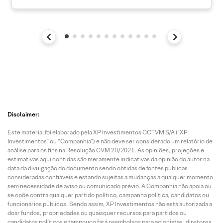
Disclaimer:
Este material foi elaborado pela XP Investimentos CCTVM S/A (“XP
Investimentos” ou “Companhia”) e não deve ser considerado um relatório de
análise para os fins na Resolução CVM 20/2021. As opiniões, projeções e
estimativas aqui contidas são meramente indicativas da opinião do autor na
data da divulgação do documento sendo obtidas de fontes públicas
consideradas confiáveis e estando sujeitas a mudanças a qualquer momento
sem necessidade de aviso ou comunicado prévio. A Companhia não apoia ou
se opõe contra qualquer partido político, campanha política, candidatos ou
funcionários públicos. Sendo assim, XP Investimentos não está autorizada a
doar fundos, propriedades ou quaisquer recursos para partidos ou
candidatos políticos e tampouco fará reembolsos para acionistas, diretores,