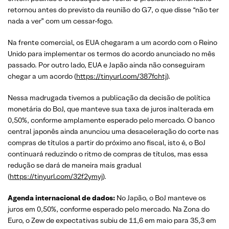
retornou antes do previsto da reunião do G7, o que disse “não ter
nada a ver” com um cessar-fogo.
Na frente comercial, os EUA chegaram a um acordo com o Reino
Unido para implementar os termos do acordo anunciado no mês
passado. Por outro lado, EUA e Japão ainda não conseguiram
chegar a um acordo (
https://tinyurl.com/387fchtj
).
Nessa madrugada tivemos a publicação da decisão de política
monetária do BoJ, que manteve sua taxa de juros inalterada em
0,50%, conforme amplamente esperado pelo mercado. O banco
central japonês ainda anunciou uma desaceleração do corte nas
compras de títulos a partir do próximo ano fiscal, isto é, o BoJ
continuará reduzindo o ritmo de compras de títulos, mas essa
redução se dará de maneira mais gradual
(
https://tinyurl.com/32f2ymyj
).
Agenda internacional de dados:
No Japão, o BoJ manteve os
juros em 0,50%, conforme esperado pelo mercado. Na Zona do
Euro, o Zew de expectativas subiu de 11,6 em maio para 35,3 em