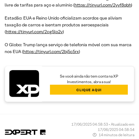
livre de tarifas para aço e alumínio (
https://tinyurl.com/2yyf8qbh
)
Estadão: EUA e Reino Unido oficializam acordos que aliviam
taxação de carros e isentam produtos aeroespaciais
(
https://tinyurl.com/2cg5lo2v
)
O Globo: Trump lança serviço de telefonia móvel com sua marca
nos EUA (
https://tinyurl.com/2bj5c5rx
)
Se você ainda não tem conta na XP
Investimentos, abra a sua!
CLIQUE AQUI
17/06/2025 04:58:53 • Atualizado em
17/06/2025 04:58:54
14 minutos de leitura