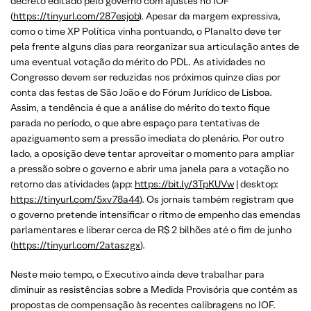
decreto editado pelo governo com ajustes no IOF
(
https://tinyurl.com/287esjob
). Apesar da margem expressiva,
como o time XP Política vinha pontuando, o Planalto deve ter
pela frente alguns dias para reorganizar sua articulação antes de
uma eventual votação do mérito do PDL. As atividades no
Congresso devem ser reduzidas nos próximos quinze dias por
conta das festas de São João e do Fórum Jurídico de Lisboa.
Assim, a tendência é que a análise do mérito do texto fique
parada no período, o que abre espaço para tentativas de
apaziguamento sem a pressão imediata do plenário. Por outro
lado, a oposição deve tentar aproveitar o momento para ampliar
a pressão sobre o governo e abrir uma janela para a votação no
retorno das atividades (app:
https://bit.ly/3TpKUVw
| desktop:
https://tinyurl.com/5xv78a44
). Os jornais também registram que
o governo pretende intensificar o ritmo de empenho das emendas
parlamentares e liberar cerca de R$ 2 bilhões até o fim de junho
(
https://tinyurl.com/2ataszgx
).
Neste meio tempo, o Executivo ainda deve trabalhar para
diminuir as resistências sobre a Medida Provisória que contém as
propostas de compensação às recentes calibragens no IOF.