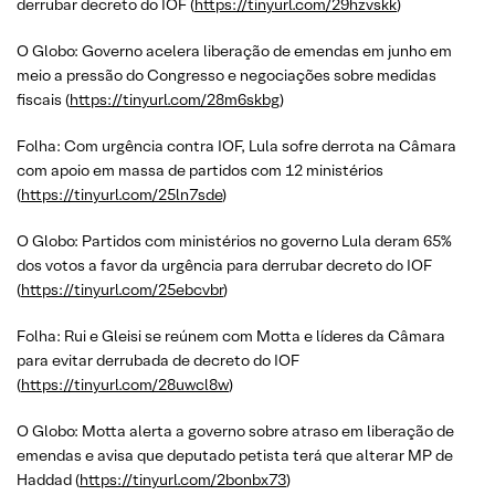
derrubar decreto do IOF (
https://tinyurl.com/29hzvskk
)
O Globo: Governo acelera liberação de emendas em junho em
meio a pressão do Congresso e negociações sobre medidas
fiscais (
https://tinyurl.com/28m6skbg
)
Folha: Com urgência contra IOF, Lula sofre derrota na Câmara
com apoio em massa de partidos com 12 ministérios
(
https://tinyurl.com/25ln7sde
)
O Globo: Partidos com ministérios no governo Lula deram 65%
dos votos a favor da urgência para derrubar decreto do IOF
(
https://tinyurl.com/25ebcvbr
)
Folha: Rui e Gleisi se reúnem com Motta e líderes da Câmara
para evitar derrubada de decreto do IOF
(
https://tinyurl.com/28uwcl8w
)
O Globo: Motta alerta a governo sobre atraso em liberação de
emendas e avisa que deputado petista terá que alterar MP de
Haddad (
https://tinyurl.com/2bonbx73
)