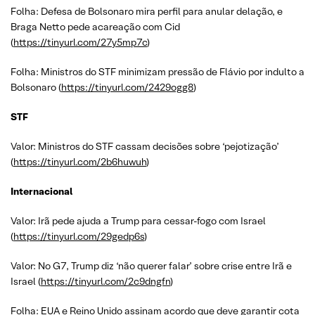
Folha: Defesa de Bolsonaro mira perfil para anular delação, e
Braga Netto pede acareação com Cid
(
https://tinyurl.com/27y5mp7c
)
Folha: Ministros do STF minimizam pressão de Flávio por indulto a
Bolsonaro (
https://tinyurl.com/2429ogg8
)
STF
Valor: Ministros do STF cassam decisões sobre ‘pejotização’
(
https://tinyurl.com/2b6huwuh
)
Internacional
Valor: Irã pede ajuda a Trump para cessar-fogo com Israel
(
https://tinyurl.com/29gedp6s
)
Valor: No G7, Trump diz ‘não querer falar’ sobre crise entre Irã e
Israel (
https://tinyurl.com/2c9dngfn
)
Folha: EUA e Reino Unido assinam acordo que deve garantir cota