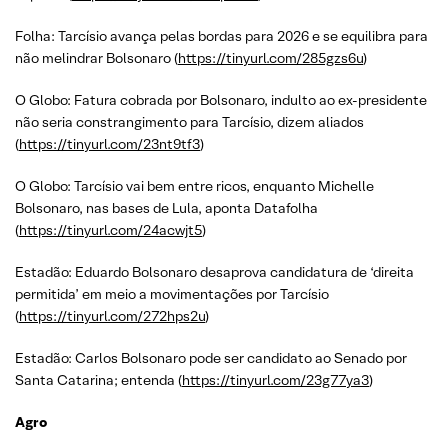
Folha: Tarcísio avança pelas bordas para 2026 e se equilibra para
não melindrar Bolsonaro (
https://tinyurl.com/285gzs6u
)
O Globo: Fatura cobrada por Bolsonaro, indulto ao ex-presidente
não seria constrangimento para Tarcísio, dizem aliados
(
https://tinyurl.com/23nt9tf3
)
O Globo: Tarcísio vai bem entre ricos, enquanto Michelle
Bolsonaro, nas bases de Lula, aponta Datafolha
(
https://tinyurl.com/24acwjt5
)
Estadão: Eduardo Bolsonaro desaprova candidatura de ‘direita
permitida’ em meio a movimentações por Tarcísio
(
https://tinyurl.com/272hps2u
)
Estadão: Carlos Bolsonaro pode ser candidato ao Senado por
Santa Catarina; entenda (
https://tinyurl.com/23g77ya3
)
Agro