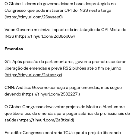
O Globo: Líderes do governo deixam base desprotegida no
Congresso, que pode instaurar CPI do INSS nesta terça
(
https://tinyurl.com/26sysep9
)
Valor: Governo minimiza impacto da instalação da CPI Mista do
INSS (
https://tinyurl.com/2d38op6w
)
Emendas
G1: Após pressão de parlamentares, governo promete acelerar
liberação de emendas e prevê R$ 2 bilhões até o fim de junho
(
https://tinyurl.com/2ataszgx
)
CNN: Análise: Governo começa a pagar emendas, mas segue
devendo (
https://tinyurl.com/2582227l
)
O Globo: Congresso deve votar projeto de Motta e Alcolumbre
que libera uso de emendas para pagar salários de profissionais de
saúde (
https://tinyurl.com/2a8tkald
)
Estadão: Congresso contraria TCU e pauta projeto liberando