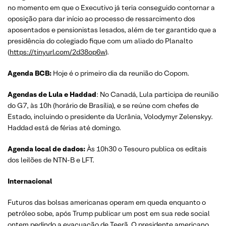
no momento em que o Executivo já teria conseguido contornar a
oposição para dar início ao processo de ressarcimento dos
aposentados e pensionistas lesados, além de ter garantido que a
presidência do colegiado fique com um aliado do Planalto
(
https://tinyurl.com/2d38op6w
).
Agenda BCB:
Hoje é o primeiro dia da reunião do Copom.
Agendas de Lula e Haddad
: No Canadá, Lula participa de reunião
do G7, às 10h (horário de Brasília), e se reúne com chefes de
Estado, incluindo o presidente da Ucrânia, Volodymyr Zelenskyy.
Haddad está de férias até domingo.
Agenda local de dados:
Às 10h30 o Tesouro publica os editais
dos leilões de NTN-B e LFT.
Internacional
Futuros das bolsas americanas operam em queda enquanto o
petróleo sobe, após Trump publicar um post em sua rede social
ontem pedindo a evacuação de Teerã. O presidente americano