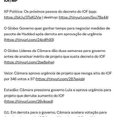
IOF/MP
XP Política: Os próximos passos do decreto do IOF (app:
https://bit.ly/3TpKUVw
| desktop:
https://tinyurl.com/5xv78a44
)
O Globo: Governo quer ganhar tempo para negociar medidas de
pacote de Haddad após derrota em aprovação de urgência
(
https://tinyurl.com/24zdfh93
)
O Globo: Líderes da Câmara dão duas semanas para governo
antes de analisar mérito de projeto que susta decreto do IOF
(
https://tinyurl.com/2be8ajhw
)
Valor: Câmara aprova urgência de projeto que revoga alta do IOF
por 346 votos a 97 (
https://tinyurl.com/287esjob
)
Estadão: Câmara pressiona governo Lula e aprova urgência para
projeto que derruba aumento do IOF
(
https://tinyurl.com/26yjkosd
)
G1: Em derrota para o governo, Câmara acelera votação para