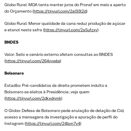
Globo Rural: MDA tenta manter juros do Pronaf em meio a aperto
do Orçamento (
https://tinyurl.com/2al93l2d
)
Globo Rural: Menor qualidade da cana reduz produção de açúcar
e etanol nesta safra (
https://tinyurl.com/2a5ufzxy
)
BNDES
Valor: Selic e cenário externo afetam consultas ao BNDES
(
https://tinyurl.com/264vvwbs
)
Bolsonaro
Estadão: Pré-candidatos da direita prometem indulto a
Bolsonaro se eleitos à Presidência; veja quem
(
https://tinyurl.com/2dkxdnmk
)
O Globo: Defesa de Bolsonaro pede anulação de delação de Cid,
acesso a mensagens da investigação e apuração de perfil do
Instagram (
https://tinyurl.com/24bvn7v4
)