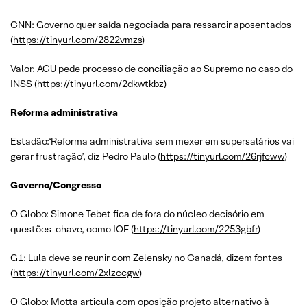
CNN: Governo quer saída negociada para ressarcir aposentados
(
https://tinyurl.com/2822vmzs
)
Valor: AGU pede processo de conciliação ao Supremo no caso do
INSS (
https://tinyurl.com/2dkwtkbz
)
Reforma administrativa
Estadão:‘Reforma administrativa sem mexer em supersalários vai
gerar frustração’, diz Pedro Paulo (
https://tinyurl.com/26rjfcww
)
Governo/Congresso
O Globo: Simone Tebet fica de fora do núcleo decisório em
questões-chave, como IOF (
https://tinyurl.com/2253gbfr
)
G1: Lula deve se reunir com Zelensky no Canadá, dizem fontes
(
https://tinyurl.com/2xlzccgw
)
O Globo: Motta articula com oposição projeto alternativo à