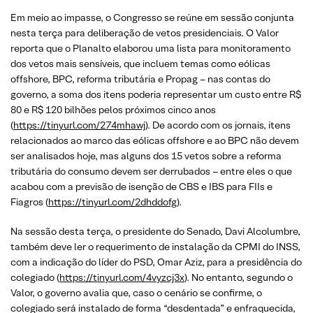
Em meio ao impasse, o Congresso se reúne em sessão conjunta
nesta terça para deliberação de vetos presidenciais. O Valor
reporta que o Planalto elaborou uma lista para monitoramento
dos vetos mais sensíveis, que incluem temas como eólicas
offshore, BPC, reforma tributária e Propag – nas contas do
governo, a soma dos itens poderia representar um custo entre R$
80 e R$ 120 bilhões pelos próximos cinco anos
(
https://tinyurl.com/274mhawj
). De acordo com os jornais, itens
relacionados ao marco das eólicas offshore e ao BPC não devem
ser analisados hoje, mas alguns dos 15 vetos sobre a reforma
tributária do consumo devem ser derrubados – entre eles o que
acabou com a previsão de isenção de CBS e IBS para FIIs e
Fiagros (
https://tinyurl.com/2dhddofg
).
Na sessão desta terça, o presidente do Senado, Davi Alcolumbre,
também deve ler o requerimento de instalação da CPMI do INSS,
com a indicação do líder do PSD, Omar Aziz, para a presidência do
colegiado (
https://tinyurl.com/4vyzcj3x
). No entanto, segundo o
Valor, o governo avalia que, caso o cenário se confirme, o
colegiado será instalado de forma “desdentada” e enfraquecida,