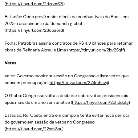
(
https://tinyurl.com/2dzom67l
)
Estadão: Opep prevê maior oferta de combustíveis do Brasil em
2025 e crescimento da demanda global
(
https://tinyurl.com/28o5aord
)
Folha: Petrobras assina contratos de R$ 4,9 bilhões para retomar
obras da Refinaria Abreu e Lima (
https://tinyurl.com/2bv25qlf
)
Vetos
Valor: Governo monitora sessão no Congresso e lista vetos que
causam preocupação (
https://tinyurl.com/274mhawj
)
O Globo: Congresso volta a deliberar sobre vetos presidenciais
após mais de um ano sem análise (
https://tinyurl.com/2dhddofg
)
Estadão: Rui Costa entra em campo e tenta evitar nova derrota
do governo em sessão de vetos no Congresso
(
https://tinyurl.com/22sst3nu
)