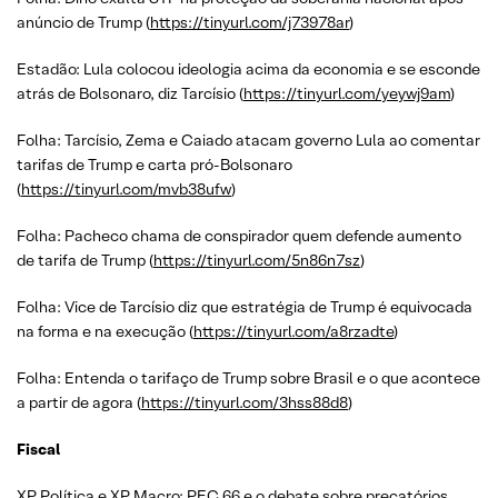
anúncio de Trump (
https://tinyurl.com/j73978ar
)
Estadão: Lula colocou ideologia acima da economia e se esconde
atrás de Bolsonaro, diz Tarcísio (
https://tinyurl.com/yeywj9am
)
Folha: Tarcísio, Zema e Caiado atacam governo Lula ao comentar
tarifas de Trump e carta pró-Bolsonaro
(
https://tinyurl.com/mvb38ufw
)
Folha: Pacheco chama de conspirador quem defende aumento
de tarifa de Trump (
https://tinyurl.com/5n86n7sz
)
Folha: Vice de Tarcísio diz que estratégia de Trump é equivocada
na forma e na execução (
https://tinyurl.com/a8rzadte
)
Folha: Entenda o tarifaço de Trump sobre Brasil e o que acontece
a partir de agora (
https://tinyurl.com/3hss88d8
)
Fiscal
XP Política e XP Macro: PEC 66 e o debate sobre precatórios