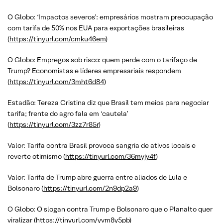
O Globo: ‘Impactos severos’: empresários mostram preocupação
com tarifa de 50% nos EUA para exportações brasileiras
(
https://tinyurl.com/cmku46em
)
O Globo: Empregos sob risco: quem perde com o tarifaço de
Trump? Economistas e líderes empresariais respondem
(
https://tinyurl.com/3mht6d84
)
Estadão: Tereza Cristina diz que Brasil tem meios para negociar
tarifa; frente do agro fala em ‘cautela’
(
https://tinyurl.com/3zz7r85r
)
Valor: Tarifa contra Brasil provoca sangria de ativos locais e
reverte otimismo (
https://tinyurl.com/36myjy4f
)
Valor: Tarifa de Trump abre guerra entre aliados de Lula e
Bolsonaro (
https://tinyurl.com/2n9dp2a9
)
O Globo: O slogan contra Trump e Bolsonaro que o Planalto quer
viralizar (
https://tinyurl.com/yvm8y5pb
)