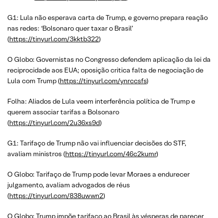
G1: Lula não esperava carta de Trump, e governo prepara reação
nas redes: ‘Bolsonaro quer taxar o Brasil’
(
https://tinyurl.com/3kktb322
)
O Globo: Governistas no Congresso defendem aplicação da lei da
reciprocidade aos EUA; oposição critica falta de negociação de
Lula com Trump (
https://tinyurl.com/ynrccsfs
)
Folha: Aliados de Lula veem interferência política de Trump e
querem associar tarifas a Bolsonaro
(
https://tinyurl.com/2u36xs9d
)
G1: Tarifaço de Trump não vai influenciar decisões do STF,
avaliam ministros (
https://tinyurl.com/46c2kumr
)
O Globo: Tarifaço de Trump pode levar Moraes a endurecer
julgamento, avaliam advogados de réus
(
https://tinyurl.com/838uwwn2
)
O Globo: Trump impõe tarifaço ao Brasil às vésperas de parecer