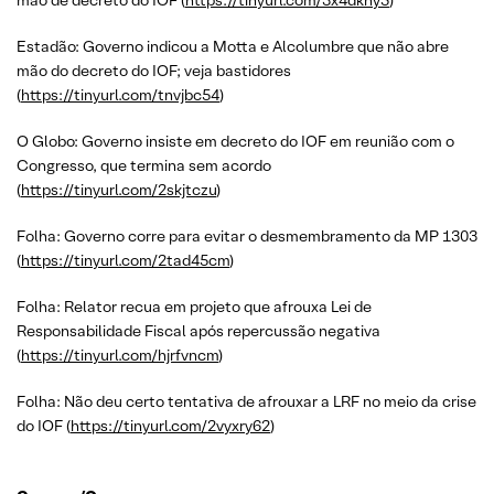
mão de decreto do IOF (
https://tinyurl.com/3x4dkhy5
)
Estadão: Governo indicou a Motta e Alcolumbre que não abre
mão do decreto do IOF; veja bastidores
(
https://tinyurl.com/tnvjbc54
)
O Globo: Governo insiste em decreto do IOF em reunião com o
Congresso, que termina sem acordo
(
https://tinyurl.com/2skjtczu
)
Folha: Governo corre para evitar o desmembramento da MP 1303
(
https://tinyurl.com/2tad45cm
)
Folha: Relator recua em projeto que afrouxa Lei de
Responsabilidade Fiscal após repercussão negativa
(
https://tinyurl.com/hjrfvncm
)
Folha: Não deu certo tentativa de afrouxar a LRF no meio da crise
do IOF (
https://tinyurl.com/2vyxry62
)