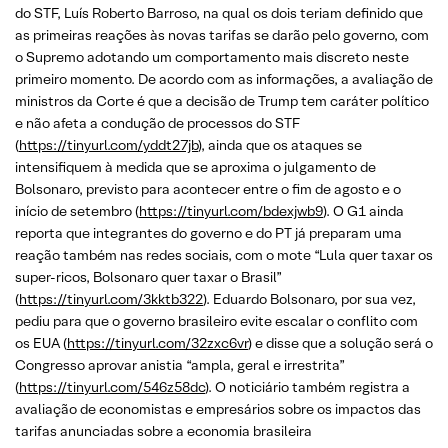
do STF, Luís Roberto Barroso, na qual os dois teriam definido que
as primeiras reações às novas tarifas se darão pelo governo, com
o Supremo adotando um comportamento mais discreto neste
primeiro momento. De acordo com as informações, a avaliação de
ministros da Corte é que a decisão de Trump tem caráter político
e não afeta a condução de processos do STF
(
https://tinyurl.com/yddt27jb
), ainda que os ataques se
intensifiquem à medida que se aproxima o julgamento de
Bolsonaro, previsto para acontecer entre o fim de agosto e o
início de setembro (
https://tinyurl.com/bdexjwb9
). O G1 ainda
reporta que integrantes do governo e do PT já preparam uma
reação também nas redes sociais, com o mote “Lula quer taxar os
super-ricos, Bolsonaro quer taxar o Brasil”
(
https://tinyurl.com/3kktb322
). Eduardo Bolsonaro, por sua vez,
pediu para que o governo brasileiro evite escalar o conflito com
os EUA (
https://tinyurl.com/32zxc6vr
) e disse que a solução será o
Congresso aprovar anistia “ampla, geral e irrestrita”
(
https://tinyurl.com/546z58dc
). O noticiário também registra a
avaliação de economistas e empresários sobre os impactos das
tarifas anunciadas sobre a economia brasileira