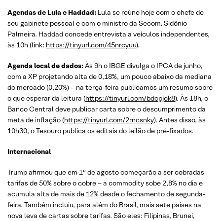
Agendas de Lula e Haddad:
Lula se reúne hoje com o chefe de
seu gabinete pessoal e com o ministro da Secom, Sidônio
Palmeira. Haddad concede entrevista a veículos independentes,
às 10h (link:
https://tinyurl.com/45nrcyuu
).
Agenda local de dados:
Às 9h o IBGE divulga o IPCA de junho,
com a XP projetando alta de 0,18%, um pouco abaixo da mediana
do mercado (0,20%) – na terça-feira publicamos um resumo sobre
o que esperar da leitura (
https://tinyurl.com/bdcpjck8
). Às 18h, o
Banco Central deve publicar carta sobre o descumprimento da
meta de inflação (
https://tinyurl.com/2rncsnky
). Antes disso, às
10h30, o Tesouro publica os editais do leilão de pré-fixados.
Internacional
Trump afirmou que em 1° de agosto começarão a ser cobradas
tarifas de 50% sobre o cobre – a commodity sobe 2,8% no dia e
acumula alta de mais de 12% desde o fechamento de segunda-
feira. Também incluiu, para além do Brasil, mais sete países na
nova leva de cartas sobre tarifas. São eles: Filipinas, Brunei,