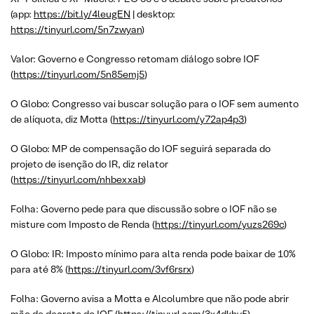
(app:
https://bit.ly/4leugEN
| desktop:
https://tinyurl.com/5n7zwyan
)
Valor: Governo e Congresso retomam diálogo sobre IOF
(
https://tinyurl.com/5n85emj5
)
O Globo: Congresso vai buscar solução para o IOF sem aumento
de alíquota, diz Motta (
https://tinyurl.com/y72ap4p3
)
O Globo: MP de compensação do IOF seguirá separada do
projeto de isenção do IR, diz relator
(
https://tinyurl.com/nhbexxab
)
Folha: Governo pede para que discussão sobre o IOF não se
misture com Imposto de Renda (
https://tinyurl.com/yuzs269c
)
O Globo: IR: Imposto mínimo para alta renda pode baixar de 10%
para até 8% (
https://tinyurl.com/3vf6rsrx
)
Folha: Governo avisa a Motta e Alcolumbre que não pode abrir