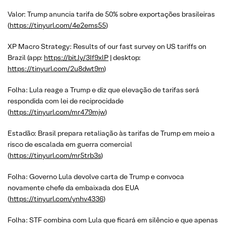
Valor: Trump anuncia tarifa de 50% sobre exportações brasileiras
(
https://tinyurl.com/4e2ems55
)
XP Macro Strategy: Results of our fast survey on US tariffs on
Brazil (app:
https://bit.ly/3If9xlP
| desktop:
https://tinyurl.com/2u8dwt9m
)
Folha: Lula reage a Trump e diz que elevação de tarifas será
respondida com lei de reciprocidade
(
https://tinyurl.com/mr479mjw
)
Estadão: Brasil prepara retaliação às tarifas de Trump em meio a
risco de escalada em guerra comercial
(
https://tinyurl.com/mr5trb3s
)
Folha: Governo Lula devolve carta de Trump e convoca
novamente chefe da embaixada dos EUA
(
https://tinyurl.com/ynhv4336
)
Folha: STF combina com Lula que ficará em silêncio e que apenas