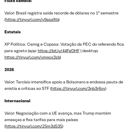
Fluxo cambial
Valor: Brasil registra saída recorde de dólares no 1º semestre
(
https://tinyurl.com/y9asaftb
)
Estatais
XP Política: Cemig e Copasa: Votação da PEC do referendo fica
para agosto (app:
https://bit.ly/44FgDHF
| desktop:
https://tinyurl.com/vmpcx3zb
)
2026
Valor: Tarcísio intensifica apoio a Bolsonaro e endossa pauta de
anistia e críticas ao STF (
https://tinyurl.com/3nb3r6vv
)
Internacional
Valor: Negociação com a UE avança, mas Trump mantém
ameaças e fixa tarifas para mais países
(
https://tinyurl.com/25m3d535
)