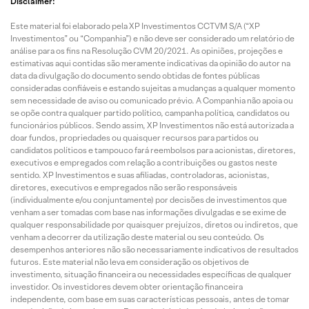
Disclaimer:
Este material foi elaborado pela XP Investimentos CCTVM S/A (“XP
Investimentos” ou “Companhia”) e não deve ser considerado um relatório de
análise para os fins na Resolução CVM 20/2021. As opiniões, projeções e
estimativas aqui contidas são meramente indicativas da opinião do autor na
data da divulgação do documento sendo obtidas de fontes públicas
consideradas confiáveis e estando sujeitas a mudanças a qualquer momento
sem necessidade de aviso ou comunicado prévio. A Companhia não apoia ou
se opõe contra qualquer partido político, campanha política, candidatos ou
funcionários públicos. Sendo assim, XP Investimentos não está autorizada a
doar fundos, propriedades ou quaisquer recursos para partidos ou
candidatos políticos e tampouco fará reembolsos para acionistas, diretores,
executivos e empregados com relação a contribuições ou gastos neste
sentido. XP Investimentos e suas afiliadas, controladoras, acionistas,
diretores, executivos e empregados não serão responsáveis
(individualmente e/ou conjuntamente) por decisões de investimentos que
venham a ser tomadas com base nas informações divulgadas e se exime de
qualquer responsabilidade por quaisquer prejuízos, diretos ou indiretos, que
venham a decorrer da utilização deste material ou seu conteúdo. Os
desempenhos anteriores não são necessariamente indicativos de resultados
futuros. Este material não leva em consideração os objetivos de
investimento, situação financeira ou necessidades específicas de qualquer
investidor. Os investidores devem obter orientação financeira
independente, com base em suas características pessoais, antes de tomar