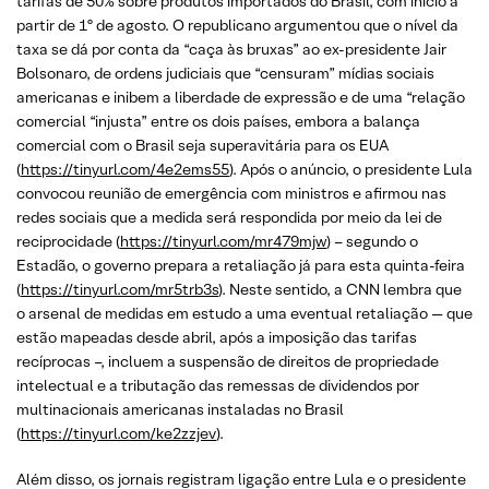
tarifas de 50% sobre produtos importados do Brasil, com início a
partir de 1º de agosto. O republicano argumentou que o nível da
taxa se dá por conta da “caça às bruxas” ao ex-presidente Jair
Bolsonaro, de ordens judiciais que “censuram” mídias sociais
americanas e inibem a liberdade de expressão e de uma “relação
comercial “injusta” entre os dois países, embora a balança
comercial com o Brasil seja superavitária para os EUA
(
https://tinyurl.com/4e2ems55
). Após o anúncio, o presidente Lula
convocou reunião de emergência com ministros e afirmou nas
redes sociais que a medida será respondida por meio da lei de
reciprocidade (
https://tinyurl.com/mr479mjw
) – segundo o
Estadão, o governo prepara a retaliação já para esta quinta-feira
(
https://tinyurl.com/mr5trb3s
). Neste sentido, a CNN lembra que
o arsenal de medidas em estudo a uma eventual retaliação — que
estão mapeadas desde abril, após a imposição das tarifas
recíprocas –, incluem a suspensão de direitos de propriedade
intelectual e a tributação das remessas de dividendos por
multinacionais americanas instaladas no Brasil
(
https://tinyurl.com/ke2zzjev
).
Além disso, os jornais registram ligação entre Lula e o presidente