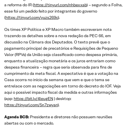
a reforma do IR (
https://tinyurl.com/nhbexxab
) – segundo a Folha,
esse foi um pedido feito por integrantes do governo
(
https://tinyurl.com/yuzs269c
).
Os times XP Política e XP Macro também escreveram nota
trazendo os detalhes sobre a nova redação da PEC 66, em
discussão na Câmara dos Deputados. O texto prevê que o
pagamento principal de precatórios e Requisições de Pequeno
Valor (RPVs) da União seja classificado como despesa primária,
enquanto a atualização monetária e os juros entrariam como
despesa financeira – regra que seria observada para fins de
cumprimento da meta fiscal. A expectativa é que a votação na
Casa ocorra no início da semana que vem e que o tema se
entrelace com as negociações em torno do decreto do IOF. Veja
aqui o possível impacto fiscal da medida e outras informações
(app:
https://bit.ly/4leugEN
| desktop:
https://tinyurl.com/5n7zwyan
).
Agenda BCB:
Presidente e diretores não possuem reuniões
abertas ou com o mercado.