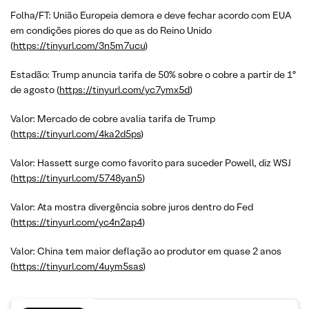
Folha/FT: União Europeia demora e deve fechar acordo com EUA
em condições piores do que as do Reino Unido
(
https://tinyurl.com/3n5m7ucu
)
Estadão: Trump anuncia tarifa de 50% sobre o cobre a partir de 1º
de agosto (
https://tinyurl.com/yc7ymx5d
)
Valor: Mercado de cobre avalia tarifa de Trump
(
https://tinyurl.com/4ka2d5ps
)
Valor: Hassett surge como favorito para suceder Powell, diz WSJ
(
https://tinyurl.com/5748yan5
)
Valor: Ata mostra divergência sobre juros dentro do Fed
(
https://tinyurl.com/yc4n2ap4
)
Valor: China tem maior deflação ao produtor em quase 2 anos
(
https://tinyurl.com/4uym5sas
)