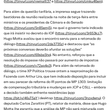
(
https://tinyurl.com/ywmatt37
e
https://tinyurl.com/cmku46em
).
Para além da questão tarifária, a imprensa segue trazendo
bastidores da reunião realizada na noite de terça-feira entre
ministros e os presidentes da Câmara e do Senado
(
https://tinyurl.com/5n85emj5
), na qual o governo teria indicado
que irá insistir no decreto do IOF (
https://tinyurl.com/3r653kz7
).
Hugo Motta avaliou que o encontro serviu para a retomada do
diálogo (
https://tinyurl.com/2da3735z
) e destacou que “as
próximas conversas deverão afunilar as soluções”
(
https://tinyurl.com/69sbs5hp
). No entanto, reforçou que a
resolução do impasse não passará por aumento de impostos
(
https://tinyurl.com/y72ap4p3
). Para além da retomada do
diálogo, o time XP Política trouxe ontem a reaproximação da
Fazenda com Arthur Lira, que tem indicado disposição para incluir
em seu parecer da reforma do IR pontos da MP 1303: limitação
de compensação tributária e mudanças em JCP e CSLL – embora
a decisão também enfrente resistências (app:
https://bit.ly/46uT5aY
| desktop:
https://tinyurl.com/3nzxdwnu
). O
deputado Carlos Zarattini (PT), relator da matéria, disse que Hugo
Motta lhe garantiu que a análise da MP não será misturada com