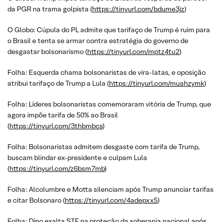
da PGR na trama golpista (
https://tinyurl.com/bdume3jz
)
O Globo: Cúpula do PL admite que tarifaço de Trump é ruim para
o Brasil e tenta se armar contra estratégia do governo de
desgastar bolsonarismo (
https://tinyurl.com/mptz4tu2
)
Folha: Esquerda chama bolsonaristas de vira-latas, e oposição
atribui tarifaço de Trump a Lula (
https://tinyurl.com/muahzymk
)
Folha: Líderes bolsonaristas comemoraram vitória de Trump, que
agora impõe tarifa de 50% ao Brasil
(
https://tinyurl.com/3thbmbcs
)
Folha: Bolsonaristas admitem desgaste com tarifa de Trump,
buscam blindar ex-presidente e culpam Lula
(
https://tinyurl.com/z6bsm7mb
)
Folha: Alcolumbre e Motta silenciam após Trump anunciar tarifas
e citar Bolsonaro (
https://tinyurl.com/4adepxx5
)
Folha: Dino exalta STF na proteção da soberania nacional após