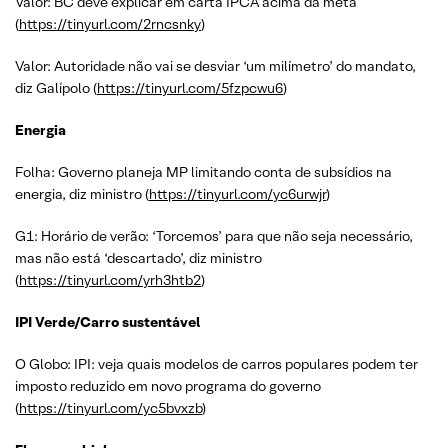
Valor: BC deve explicar em carta IPCA acima da meta
(
https://tinyurl.com/2rncsnky
)
Valor: Autoridade não vai se desviar ‘um milímetro’ do mandato,
diz Galípolo (
https://tinyurl.com/5fzpcwu6
)
Energia
Folha: Governo planeja MP limitando conta de subsídios na
energia, diz ministro (
https://tinyurl.com/yc6urwjr
)
G1: Horário de verão: ‘Torcemos’ para que não seja necessário,
mas não está ‘descartado’, diz ministro
(
https://tinyurl.com/yrh3htb2
)
IPI Verde/Carro sustentável
O Globo: IPI: veja quais modelos de carros populares podem ter
imposto reduzido em novo programa do governo
(
https://tinyurl.com/yc5bvxzb
)