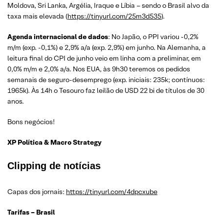
Moldova, Sri Lanka, Argélia, Iraque e Líbia – sendo o Brasil alvo da
taxa mais elevada (
https://tinyurl.com/25m3d535
).
Agenda internacional de dados
: No Japão, o PPI variou -0,2%
m/m (exp. -0,1%) e 2,9% a/a (exp. 2,9%) em junho. Na Alemanha, a
leitura final do CPI de junho veio em linha com a preliminar, em
0,0% m/m e 2,0% a/a. Nos EUA, às 9h30 teremos os pedidos
semanais de seguro-desemprego (exp. iniciais: 235k; contínuos:
1965k). Às 14h o Tesouro faz leilão de USD 22 bi de títulos de 30
anos.
Bons negócios!
XP Política & Macro Strategy
Clipping de notícias
Capas dos jornais:
https://tinyurl.com/4dpcxube
Tarifas – Brasil