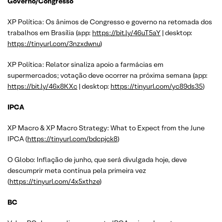
Governo/Congresso
XP Política: Os ânimos de Congresso e governo na retomada dos
trabalhos em Brasília (app:
https://bit.ly/46uT5aY
| desktop:
https://tinyurl.com/3nzxdwnu
)
XP Política: Relator sinaliza apoio a farmácias em
supermercados; votação deve ocorrer na próxima semana (app:
https://bit.ly/46x8KXc
| desktop:
https://tinyurl.com/yc89ds35
)
IPCA
XP Macro & XP Macro Strategy: What to Expect from the June
IPCA (
https://tinyurl.com/bdcpjck8
)
O Globo: Inflação de junho, que será divulgada hoje, deve
descumprir meta contínua pela primeira vez
(
https://tinyurl.com/4x5xthze
)
BC