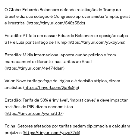
O Globo: Eduardo Bolsonaro defende retaliação de Trump ao
Brasil e diz que solução é Congresso aprovar anistia ‘ampla, geral
e irrestrita’ (
https://tinyurl.com/546z58dc
)
Estadão: PT fala em cassar Eduardo Bolsonaro e oposição culpa
STF e Lula por tarifaço de Trump (
https://tinyurl.com/y5xxy5na
)
Estadão: Mídia internacional aponta cunho político e ‘tom
marcadamente diferente’ nas tarifas ao Brasil
(
https://tinyurl.com/4e474dam
)
Valor: Novo tarifaço foge da lógica e é decisão atípica, dizem
analistas (
https://tinyurl.com/2ja9x9j5
)
Estadão: Tarifa de 50% é ‘inviável’, ‘impraticável’ e deve impactar
revisões do PIB, dizem economistas
(
https://tinyurl.com/ywmatt37
)
Folha: Setores afetados por tarifas pedem diplomacia e calculam
prejuízos (
https://tinyurl.com/ycyx72xk
)