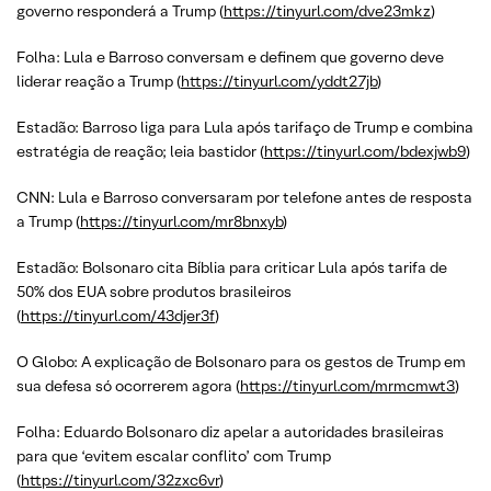
governo responderá a Trump (
https://tinyurl.com/dve23mkz
)
Folha: Lula e Barroso conversam e definem que governo deve
liderar reação a Trump (
https://tinyurl.com/yddt27jb
)
Estadão: Barroso liga para Lula após tarifaço de Trump e combina
estratégia de reação; leia bastidor (
https://tinyurl.com/bdexjwb9
)
CNN: Lula e Barroso conversaram por telefone antes de resposta
a Trump (
https://tinyurl.com/mr8bnxyb
)
Estadão: Bolsonaro cita Bíblia para criticar Lula após tarifa de
50% dos EUA sobre produtos brasileiros
(
https://tinyurl.com/43djer3f
)
O Globo: A explicação de Bolsonaro para os gestos de Trump em
sua defesa só ocorrerem agora (
https://tinyurl.com/mrmcmwt3
)
Folha: Eduardo Bolsonaro diz apelar a autoridades brasileiras
para que ‘evitem escalar conflito’ com Trump
(
https://tinyurl.com/32zxc6vr
)