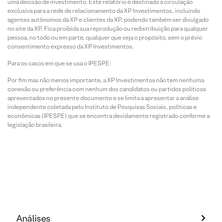
uma decisão de investimento. Este relatório é destinado à circulação
exclusiva para a rede de relacionamento da XP Investimentos, incluindo
agentes autônomos da XP e clientes da XP, podendo também ser divulgado
no site da XP. Fica proibida sua reprodução ou redistribuição para qualquer
pessoa, no todo ou em parte, qualquer que seja o propósito, sem o prévio
consentimento expresso da XP Investimentos.
Para os casos em que se usa o IPESPE:
Por fim mas não menos importante, a XP Investimentos não tem nenhuma
conexão ou preferência com nenhum dos candidatos ou partidos políticos
apresentados no presente documento e se limita a apresentar a análise
independente coletada pelo Instituto de Pesquisas Sociais, políticas e
econômicas (IPESPE) que se encontra devidamente registrado conforme a
legislação brasileira.
Análises