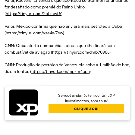
Valor/Reuters: Entenda o que acontece se Starmer renunciar ou
for desafiado como premiê do Reino Unido
(
https://tinyurl.com/2bfxawt5
)
Valor: México confirma que não enviará mais petróleo a Cuba
(
https://tinyurl.com/yse4w7ew
)
CNN: Cuba alerta companhias aéreas que ilha ficará sem
combustível de aviação (
https://tinyurl.com/dmb7698u
)
CNN: Produção de petróleo da Venezuela sobe a 1 milhão de bpd,
dizem fontes (
https://tinyurl.com/mpkm4cph
)
Se você ainda não tem conta na XP
Investimentos, abra a sua!
CLIQUE AQUI