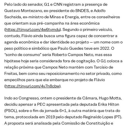
Pelo lado do senador, G1 e CNN registram a presença de
Gustavo Montezano, ex-presidente do BNDES, e Adolfo
Sachsida, ex-ministro de Minas e Energia, entre os conselheiros
que orientam sua pré-campanha na área econômica
(
https://tinyurl.com/4w6tymdu
). Segundo o primeiro veículo,
contudo, Flávio ainda busca uma figura capaz de concentrar a
agenda econômica e dar identidade ao projeto — um nome com o
peso político e simbólico que Paulo Guedes teve em 2022. O
“sonho de consumo” seria Roberto Campos Neto, mas essa
hipótese hoje seria considerada fora de cogitação. O G1 coloca a
relação próxima que Campos Neto mantém com Tarcísio de
Freitas, bem como seu reposicionamento no setor privado, como
empecilhos para que ele embarque no projeto de Flávio
(
https://tinyurl.com/4v7n8cbw
).
Indo ao Congresso, ontem o presidente da Câmara, Hugo Motta,
decidiu apensar a PEC apresentada pela deputada Erika Hilton
(PSOL), sobre o fim da jornada 6×1, à outra matéria que trata do
tema, protocolada em 2019 pelo deputado Reginaldo Lopes (PT).
A proposta será analisada pela Comissão de Constituição e