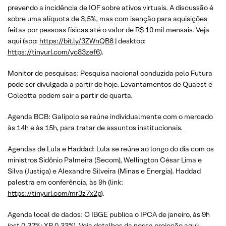
prevendo a incidência de IOF sobre ativos virtuais. A discussão é
sobre uma alíquota de 3,5%, mas com isenção para aquisições
feitas por pessoas físicas até o valor de R$ 10 mil mensais. Veja
aqui (app:
https://bit.ly/3ZWnQB8
| desktop:
https://tinyurl.com/yc83zef6
).
Monitor de pesquisas: Pesquisa nacional conduzida pelo Futura
pode ser divulgada a partir de hoje. Levantamentos de Quaest e
Colectta podem sair a partir de quarta.
Agenda BCB: Galípolo se reúne individualmente com o mercado
às 14h e às 15h, para tratar de assuntos institucionais.
Agendas de Lula e Haddad: Lula se reúne ao longo do dia com os
ministros Sidônio Palmeira (Secom), Wellington César Lima e
Silva (Justiça) e Alexandre Silveira (Minas e Energia). Haddad
palestra em conferência, às 9h (link:
https://tinyurl.com/mr3z7x2p
).
Agenda local de dados: O IBGE publica o IPCA de janeiro, às 9h
(est 0,32%; XP 0,33%). Veja detalhes da nossa projeção aqui: