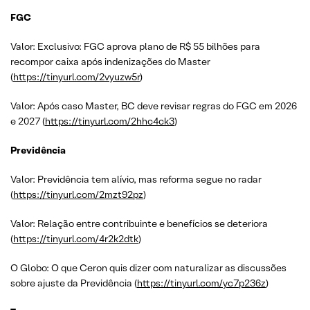
FGC
Valor: Exclusivo: FGC aprova plano de R$ 55 bilhões para
recompor caixa após indenizações do Master
(
https://tinyurl.com/2vyuzw5r
)
Valor: Após caso Master, BC deve revisar regras do FGC em 2026
e 2027 (
https://tinyurl.com/2hhc4ck3
)
Previdência
Valor: Previdência tem alívio, mas reforma segue no radar
(
https://tinyurl.com/2mzt92pz
)
Valor: Relação entre contribuinte e benefícios se deteriora
(
https://tinyurl.com/4r2k2dtk
)
O Globo: O que Ceron quis dizer com naturalizar as discussões
sobre ajuste da Previdência (
https://tinyurl.com/yc7p236z
)