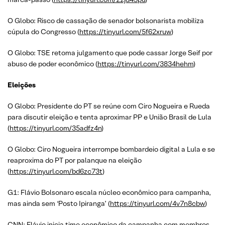
O Globo: Risco de cassação de senador bolsonarista mobiliza
cúpula do Congresso (
https://tinyurl.com/5f62xruw
)
O Globo: TSE retoma julgamento que pode cassar Jorge Seif por
abuso de poder econômico (
https://tinyurl.com/3834hehm
)
Eleições
O Globo: Presidente do PT se reúne com Ciro Nogueira e Rueda
para discutir eleição e tenta aproximar PP e União Brasil de Lula
(
https://tinyurl.com/35adfz4n
)
O Globo: Ciro Nogueira interrompe bombardeio digital a Lula e se
reaproxima do PT por palanque na eleição
(
https://tinyurl.com/bd6zc73t
)
G1: Flávio Bolsonaro escala núcleo econômico para campanha,
mas ainda sem ‘Posto Ipiranga’ (
https://tinyurl.com/4v7n8cbw
)
CNN: Flávio inicia time econômico da campanha com membros