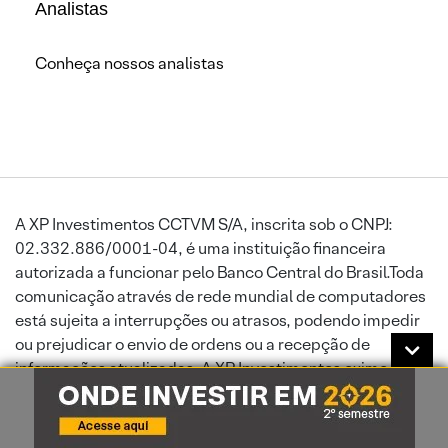
Analistas
Conheça nossos analistas
A XP Investimentos CCTVM S/A, inscrita sob o CNPJ:
02.332.886/0001-04, é uma instituição financeira
autorizada a funcionar pelo Banco Central do Brasil.Toda
comunicação através de rede mundial de computadores
está sujeita a interrupções ou atrasos, podendo impedir
ou prejudicar o envio de ordens ou a recepção de
informações atualizadas. A XP Investimentos exime-se de
responsabilidade por danos sofridos por seus clientes,
por força de falha de serviços disponibilizados por
terceiros. A XP Investimentos CCTVM S/A é instituição