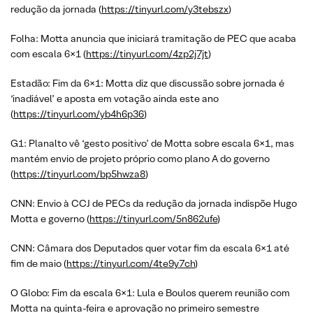
redução da jornada (
https://tinyurl.com/y3tebszx
)
Folha: Motta anuncia que iniciará tramitação de PEC que acaba
com escala 6×1 (
https://tinyurl.com/4zp2j7jt
)
Estadão: Fim da 6×1: Motta diz que discussão sobre jornada é
‘inadiável’ e aposta em votação ainda este ano
(
https://tinyurl.com/yb4h6p36
)
G1: Planalto vê ‘gesto positivo’ de Motta sobre escala 6×1, mas
mantém envio de projeto próprio como plano A do governo
(
https://tinyurl.com/bp5hwza8
)
CNN: Envio à CCJ de PECs da redução da jornada indispõe Hugo
Motta e governo (
https://tinyurl.com/5n862ufe
)
CNN: Câmara dos Deputados quer votar fim da escala 6×1 até
fim de maio (
https://tinyurl.com/4te9y7ch
)
O Globo: Fim da escala 6×1: Lula e Boulos querem reunião com
Motta na quinta-feira e aprovação no primeiro semestre