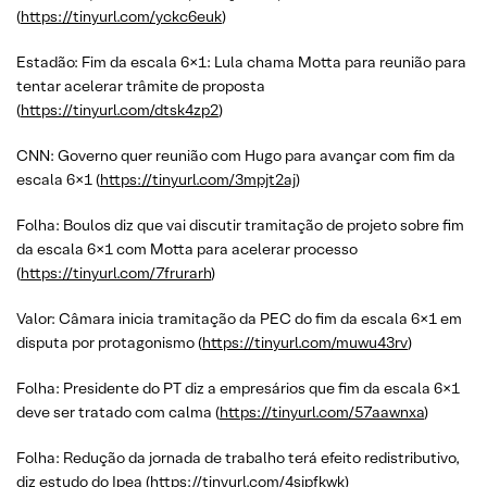
(
https://tinyurl.com/yckc6euk
)
Estadão: Fim da escala 6×1: Lula chama Motta para reunião para
tentar acelerar trâmite de proposta
(
https://tinyurl.com/dtsk4zp2
)
CNN: Governo quer reunião com Hugo para avançar com fim da
escala 6×1 (
https://tinyurl.com/3mpjt2aj
)
Folha: Boulos diz que vai discutir tramitação de projeto sobre fim
da escala 6×1 com Motta para acelerar processo
(
https://tinyurl.com/7frurarh
)
Valor: Câmara inicia tramitação da PEC do fim da escala 6×1 em
disputa por protagonismo (
https://tinyurl.com/muwu43rv
)
Folha: Presidente do PT diz a empresários que fim da escala 6×1
deve ser tratado com calma (
https://tinyurl.com/57aawnxa
)
Folha: Redução da jornada de trabalho terá efeito redistributivo,
diz estudo do Ipea (
https://tinyurl.com/4sjpfkwk
)