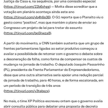
Justiça da Casa e, na sequência, por uma comissão especial
(
https://tinyurl.com/22b6vhgg
) — Motta disse acreditar que a
votação em plenário aconteça ainda este ano
(
https://tinyurl.com/yb4h6p36
). O G1 reporta que o Planalto viu o
gesto como “positivo”, mas que mantém o plano de enviar ao
Congresso um projeto de lei para tratar do assunto
(
https://tinyurl.com/bp5hwza8
).
A partir do movimento, a CNN também sustenta que um grupo de
frentes parlamentares ligadas ao setor produtivo começou a
avaliar a possibilidade de retomar com o governo o debate sobre
a desoneração da folha, como forma de compensar os custos da
mudança na jornada de trabalho. O deputado Joaquim Passarinho
(PL), presidente da Frente Parlamentar do Empreendedorismo,
disse que uma outra alternativa seria apoiar uma redução parcial
da jornada de trabalho, para 40 horas, e de forma escalonada, em
um período de transição de três anos
(
https://tinyurl.com/y3tebszx
).
No mais, o time XP Política escreveu ontem que o governo avalia
abrir consulta pública para debater uma proposta de decreto