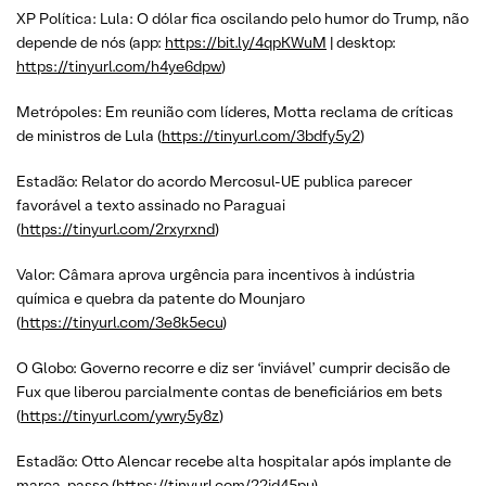
XP Política: Lula: O dólar fica oscilando pelo humor do Trump, não
depende de nós (app:
https://bit.ly/4qpKWuM
| desktop:
https://tinyurl.com/h4ye6dpw
)
Metrópoles: Em reunião com líderes, Motta reclama de críticas
de ministros de Lula (
https://tinyurl.com/3bdfy5y2
)
Estadão: Relator do acordo Mercosul-UE publica parecer
favorável a texto assinado no Paraguai
(
https://tinyurl.com/2rxyrxnd
)
Valor: Câmara aprova urgência para incentivos à indústria
química e quebra da patente do Mounjaro
(
https://tinyurl.com/3e8k5ecu
)
O Globo: Governo recorre e diz ser ‘inviável’ cumprir decisão de
Fux que liberou parcialmente contas de beneficiários em bets
(
https://tinyurl.com/ywry5y8z
)
Estadão: Otto Alencar recebe alta hospitalar após implante de
marca-passo (
https://tinyurl.com/22jd45pu
)