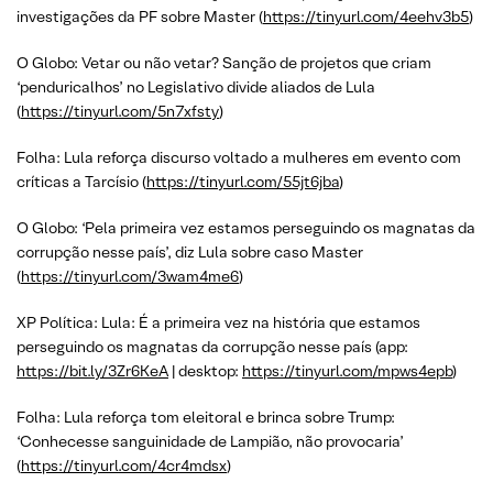
investigações da PF sobre Master (
https://tinyurl.com/4eehv3b5
)
O Globo: Vetar ou não vetar? Sanção de projetos que criam
‘penduricalhos’ no Legislativo divide aliados de Lula
(
https://tinyurl.com/5n7xfsty
)
Folha: Lula reforça discurso voltado a mulheres em evento com
críticas a Tarcísio (
https://tinyurl.com/55jt6jba
)
O Globo: ‘Pela primeira vez estamos perseguindo os magnatas da
corrupção nesse país’, diz Lula sobre caso Master
(
https://tinyurl.com/3wam4me6
)
XP Política: Lula: É a primeira vez na história que estamos
perseguindo os magnatas da corrupção nesse país (app:
https://bit.ly/3Zr6KeA
| desktop:
https://tinyurl.com/mpws4epb
)
Folha: Lula reforça tom eleitoral e brinca sobre Trump:
‘Conhecesse sanguinidade de Lampião, não provocaria’
(
https://tinyurl.com/4cr4mdsx
)