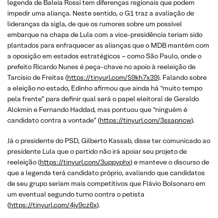
legenda de Baleia Rossi tem diferenças regionais que podem
impedir uma aliança. Neste sentido, o G1 traz a avaliação de
lideranças da sigla, de que os rumores sobre um possível
embarque na chapa de Lula com a vice-presidência teriam sido
plantados para enfraquecer as alianças que o MDB mantém com
a oposição em estados estratégicos – como São Paulo, onde o
prefeito Ricardo Nunes é peça-chave no apoio à reeleição de
Tarcísio de Freitas (
https://tinyurl.com/59kh7x39
). Falando sobre
a eleição no estado, Edinho afirmou que ainda há “muito tempo
pela frente” para definir qual será o papel eleitoral de Geraldo
Alckmin e Fernando Haddad, mas pontuou que “ninguém é
candidato contra a vontade” (
https://tinyurl.com/3ssapncw
).
Já o presidente do PSD, Gilberto Kassab, disse ter comunicado ao
presidente Lula que o partido não irá apoiar seu projeto de
reeleição (
https://tinyurl.com/3uppyphx
) e manteve o discurso de
que a legenda terá candidato próprio, avaliando que candidatos
de seu grupo seriam mais competitivos que Flávio Bolsonaro em
um eventual segundo turno contra o petista
(
https://tinyurl.com/4jy9cz6x
).