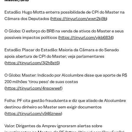
Estadão: Hugo Motta enterra possibilidade de CPI do Master na
Câmara dos Deputados (
https://tinyurl.com/wwn2kj9b
)
O Globo: O esforço do BRB na venda de ativos do Master e seus
possíveis impactos políticos (
https://tinyurl.com/yjkb6834
)
Estadão: Placar do Estadão: Maioria da Câmara e do Senado
apoia abertura de CPI do Master; veja parlamentares
(
https://tinyurl.com/3j2h8st6
)
O Globo: Master: Indicado por Alcolumbre disse que aporte de R$
200 milhões ‘tirou peso’ de suas costas
(
https://tinyurl.com/4nscwwef
)
Folha: PF cita gestão fraudulenta e diz que aliado de Alcolumbre
destinou dinheiro ao Master sem exigir documentos
(
https://tinyurl.com/y946znew
)
Valor: Dirigentes da Amprev ignoraram alertas sobre