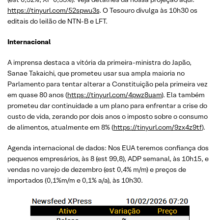
https://tinyurl.com/52spwu3s
. O Tesouro divulga às 10h30 os
editais do leilão de NTN-B e LFT.
Internacional
A imprensa destaca a vitória da primeira-ministra do Japão,
Sanae Takaichi, que prometeu usar sua ampla maioria no
Parlamento para tentar alterar a Constituição pela primeira vez
em quase 80 anos (
https://tinyurl.com/4pwz8uam
). Ela também
prometeu dar continuidade a um plano para enfrentar a crise do
custo de vida, zerando por dois anos o imposto sobre o consumo
de alimentos, atualmente em 8% (
https://tinyurl.com/9zx4z9tf
).
Agenda internacional de dados: Nos EUA teremos confiança dos
pequenos empresários, às 8 (est 99,8), ADP semanal, às 10h15, e
vendas no varejo de dezembro (est 0,4% m/m) e preços de
importados (0,1%m/m e 0,1% a/a), às 10h30.