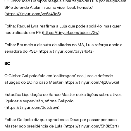
O Globo: João Campos reage à sinalização de Lula por eleição em
SP e defende Alckmin como vice: ‘Leal, honesto’
(
https://tinyurl.com/yc6t49c5
)
Folha: Raquel Lyra reafirma a Lula que pode apoiá-lo, mas quer
neutralidade em PE (
https://tinyurl.com/bdczs73w
)
Folha: Em meio a disputa de aliados no MA, Lula reforça apoio a
senadora do PSD (
https://tinyurl.com/3ays4x4z
)
BC
O Globo: Galípolo fala em ‘calibragem’ dos juros e defende
atuação do BC no caso Master (
https://tinyurl.com/4jz8w5ke
)
Estadão: Liquidação do Banco Master deixa lições sobre ativos,
liquidez e supervisão, afirma Galípolo
(
https://tinyurl.com/3utdzevr
)
Folha: Galípolo diz que agradece a Deus por passar por caso
Master sob presidência de Lula (
https://tinyurl.com/5h8k5zrt
)