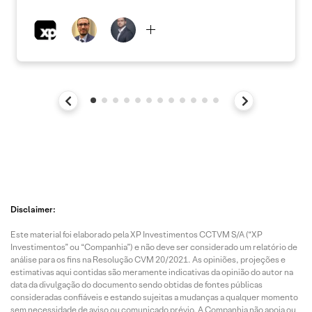
Disclaimer:
Este material foi elaborado pela XP Investimentos CCTVM S/A (“XP
Investimentos” ou “Companhia”) e não deve ser considerado um relatório de
análise para os fins na Resolução CVM 20/2021. As opiniões, projeções e
estimativas aqui contidas são meramente indicativas da opinião do autor na
data da divulgação do documento sendo obtidas de fontes públicas
consideradas confiáveis e estando sujeitas a mudanças a qualquer momento
sem necessidade de aviso ou comunicado prévio. A Companhia não apoia ou