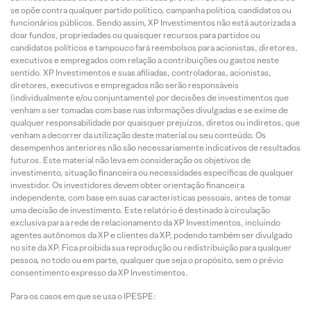
se opõe contra qualquer partido político, campanha política, candidatos ou
funcionários públicos. Sendo assim, XP Investimentos não está autorizada a
doar fundos, propriedades ou quaisquer recursos para partidos ou
candidatos políticos e tampouco fará reembolsos para acionistas, diretores,
executivos e empregados com relação a contribuições ou gastos neste
sentido. XP Investimentos e suas afiliadas, controladoras, acionistas,
diretores, executivos e empregados não serão responsáveis
(individualmente e/ou conjuntamente) por decisões de investimentos que
venham a ser tomadas com base nas informações divulgadas e se exime de
qualquer responsabilidade por quaisquer prejuízos, diretos ou indiretos, que
venham a decorrer da utilização deste material ou seu conteúdo. Os
desempenhos anteriores não são necessariamente indicativos de resultados
futuros. Este material não leva em consideração os objetivos de
investimento, situação financeira ou necessidades específicas de qualquer
investidor. Os investidores devem obter orientação financeira
independente, com base em suas características pessoais, antes de tomar
uma decisão de investimento. Este relatório é destinado à circulação
exclusiva para a rede de relacionamento da XP Investimentos, incluindo
agentes autônomos da XP e clientes da XP, podendo também ser divulgado
no site da XP. Fica proibida sua reprodução ou redistribuição para qualquer
pessoa, no todo ou em parte, qualquer que seja o propósito, sem o prévio
consentimento expresso da XP Investimentos.
Para os casos em que se usa o IPESPE: