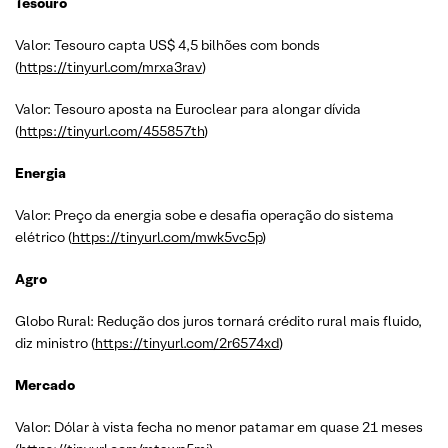
Tesouro
Valor: Tesouro capta US$ 4,5 bilhões com bonds
(
https://tinyurl.com/mrxa3rav
)
Valor: Tesouro aposta na Euroclear para alongar dívida
(
https://tinyurl.com/455857th
)
Energia
Valor: Preço da energia sobe e desafia operação do sistema
elétrico (
https://tinyurl.com/mwk5vc5p
)
Agro
Globo Rural: Redução dos juros tornará crédito rural mais fluido,
diz ministro (
https://tinyurl.com/2r6574xd
)
Mercado
Valor: Dólar à vista fecha no menor patamar em quase 21 meses