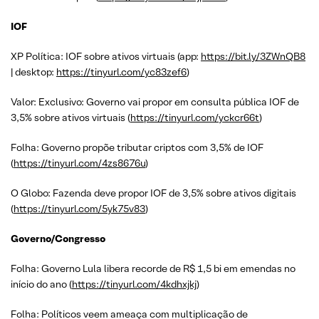
IOF
XP Política: IOF sobre ativos virtuais (app:
https://bit.ly/3ZWnQB8
| desktop:
https://tinyurl.com/yc83zef6
)
Valor: Exclusivo: Governo vai propor em consulta pública IOF de
3,5% sobre ativos virtuais (
https://tinyurl.com/yckcr66t
)
Folha: Governo propõe tributar criptos com 3,5% de IOF
(
https://tinyurl.com/4zs8676u
)
O Globo: Fazenda deve propor IOF de 3,5% sobre ativos digitais
(
https://tinyurl.com/5yk75v83
)
Governo/Congresso
Folha: Governo Lula libera recorde de R$ 1,5 bi em emendas no
início do ano (
https://tinyurl.com/4kdhxjkj
)
Folha: Políticos veem ameaça com multiplicação de