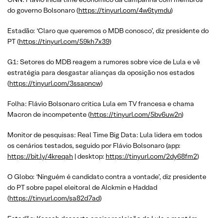
do governo Bolsonaro (
https://tinyurl.com/4w6tymdu
)
Estadão: ‘Claro que queremos o MDB conosco’, diz presidente do
PT (
https://tinyurl.com/59kh7x39
)
G1: Setores do MDB reagem a rumores sobre vice de Lula e vê
estratégia para desgastar alianças da oposição nos estados
(
https://tinyurl.com/3ssapncw
)
Folha: Flávio Bolsonaro critica Lula em TV francesa e chama
Macron de incompetente (
https://tinyurl.com/5bv6uw2n
)
Monitor de pesquisas: Real Time Big Data: Lula lidera em todos
os cenários testados, seguido por Flávio Bolsonaro (app:
https://bit.ly/4kreqah
| desktop:
https://tinyurl.com/2dy68fm2
)
O Globo: ‘Ninguém é candidato contra a vontade’, diz presidente
do PT sobre papel eleitoral de Alckmin e Haddad
(
https://tinyurl.com/sa82d7ad
)