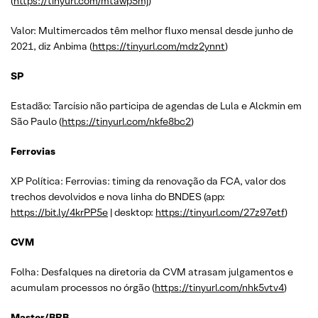
(
https://tinyurl.com/mtawp5mj
)
Valor: Multimercados têm melhor fluxo mensal desde junho de
2021, diz Anbima (
https://tinyurl.com/mdz2ynnt
)
SP
Estadão: Tarcísio não participa de agendas de Lula e Alckmin em
São Paulo (
https://tinyurl.com/nkfe8bc2
)
Ferrovias
XP Política: Ferrovias: timing da renovação da FCA, valor dos
trechos devolvidos e nova linha do BNDES (app:
https://bit.ly/4krPP5e
| desktop:
https://tinyurl.com/27z97etf
)
CVM
Folha: Desfalques na diretoria da CVM atrasam julgamentos e
acumulam processos no órgão (
https://tinyurl.com/nhk5vtv4
)
Master/BRB