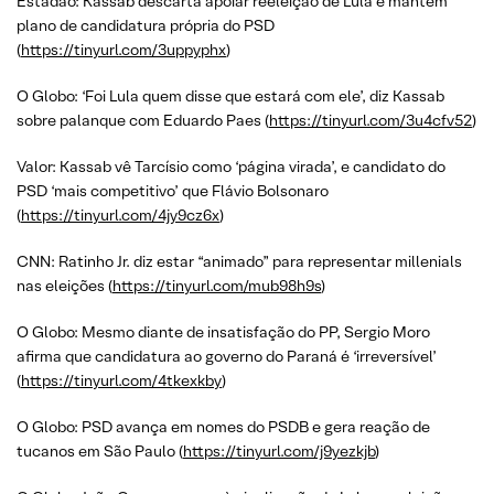
Estadão: Kassab descarta apoiar reeleição de Lula e mantém
plano de candidatura própria do PSD
(
https://tinyurl.com/3uppyphx
)
O Globo: ‘Foi Lula quem disse que estará com ele’, diz Kassab
sobre palanque com Eduardo Paes (
https://tinyurl.com/3u4cfv52
)
Valor: Kassab vê Tarcísio como ‘página virada’, e candidato do
PSD ‘mais competitivo’ que Flávio Bolsonaro
(
https://tinyurl.com/4jy9cz6x
)
CNN: Ratinho Jr. diz estar “animado” para representar millenials
nas eleições (
https://tinyurl.com/mub98h9s
)
O Globo: Mesmo diante de insatisfação do PP, Sergio Moro
afirma que candidatura ao governo do Paraná é ‘irreversível’
(
https://tinyurl.com/4tkexkby
)
O Globo: PSD avança em nomes do PSDB e gera reação de
tucanos em São Paulo (
https://tinyurl.com/j9yezkjb
)