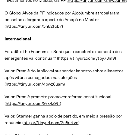
investimentos no Master, diz PF (
https://tinyurl.com/2mw5un9n
)
O Globo: Alvos da PF indicados por Alcolumbre atropelaram
conselho e forçaram aporte do Amapá no Master
(
https://tinyurl.com/5n82tcb7
)
Internacional
Estadão: The Economist: Será que o excelente momento dos
emergentes vai continuar? (
https://tinyurl.com/ytpy73m9
)
Valor: Premiê do Japão vai suspender imposto sobre alimentos
após vitória esmagadora nas eleições
(
https://tinyurl.com/4pwz8uam
)
Valor: Premiê promete promover reforma constitucional
(
https://tinyurl.com/9zx4z9tf
)
Valor: Starmer ganha apoio de partido, em meio a pressão por
renúncia (
https://tinyurl.com/2u5urtvd
)