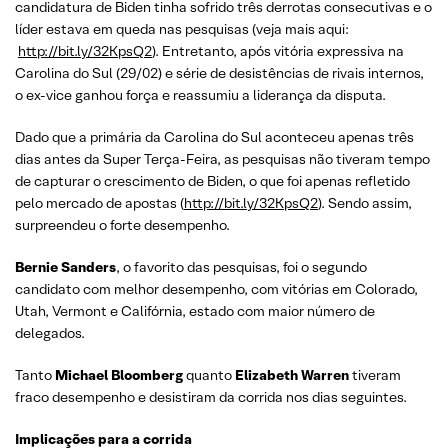
candidatura de Biden tinha sofrido três derrotas consecutivas e o
líder estava em queda nas pesquisas (veja mais aqui:
http://bit.ly/32KpsQ2
). Entretanto, após vitória expressiva na
Carolina do Sul (29/02) e série de desistências de rivais internos,
o ex-vice ganhou força e reassumiu a liderança da disputa.
Dado que a primária da Carolina do Sul aconteceu apenas três
dias antes da Super Terça-Feira, as pesquisas não tiveram tempo
de capturar o crescimento de Biden, o que foi apenas refletido
pelo mercado de apostas (
http://bit.ly/32KpsQ2
). Sendo assim,
surpreendeu o forte desempenho.
Bernie Sanders
, o favorito das pesquisas, foi o segundo
candidato com melhor desempenho, com vitórias em Colorado,
Utah, Vermont e Califórnia, estado com maior número de
delegados.
Tanto
Michael Bloomberg
quanto
Elizabeth Warren
tiveram
fraco desempenho e desistiram da corrida nos dias seguintes.
Implicações para a corrida