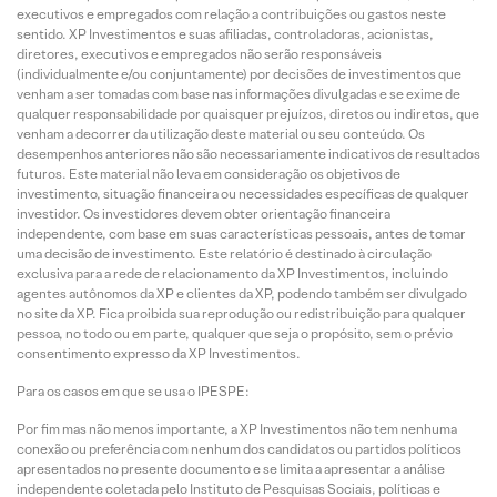
executivos e empregados com relação a contribuições ou gastos neste
sentido. XP Investimentos e suas afiliadas, controladoras, acionistas,
diretores, executivos e empregados não serão responsáveis
(individualmente e/ou conjuntamente) por decisões de investimentos que
venham a ser tomadas com base nas informações divulgadas e se exime de
qualquer responsabilidade por quaisquer prejuízos, diretos ou indiretos, que
venham a decorrer da utilização deste material ou seu conteúdo. Os
desempenhos anteriores não são necessariamente indicativos de resultados
futuros. Este material não leva em consideração os objetivos de
investimento, situação financeira ou necessidades específicas de qualquer
investidor. Os investidores devem obter orientação financeira
independente, com base em suas características pessoais, antes de tomar
uma decisão de investimento. Este relatório é destinado à circulação
exclusiva para a rede de relacionamento da XP Investimentos, incluindo
agentes autônomos da XP e clientes da XP, podendo também ser divulgado
no site da XP. Fica proibida sua reprodução ou redistribuição para qualquer
pessoa, no todo ou em parte, qualquer que seja o propósito, sem o prévio
consentimento expresso da XP Investimentos.
Para os casos em que se usa o IPESPE:
Por fim mas não menos importante, a XP Investimentos não tem nenhuma
conexão ou preferência com nenhum dos candidatos ou partidos políticos
apresentados no presente documento e se limita a apresentar a análise
independente coletada pelo Instituto de Pesquisas Sociais, políticas e