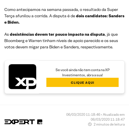
Como antecipamos na semana passada, o resultado da Super
Terça afunilou a corrida. A disputa é de
dois candidatos: Sanders
e Biden.
As
desistências devem ter pouco impacto na disputa
, já que
Bloomberg e Warren tinham níveis de apoio parecido e os seus
votos devem migar para Biden e Sanders, respectivamente.
Se você ainda não tem conta na XP
Investimentos, abra a sua!
CLIQUE AQUI
06/03/2020 11:18:46 • Atualizado em
06/03/2020 11:18:47
2 minutos de leitura