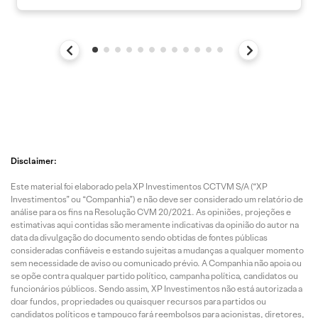
Disclaimer:
Este material foi elaborado pela XP Investimentos CCTVM S/A (“XP
Investimentos” ou “Companhia”) e não deve ser considerado um relatório de
análise para os fins na Resolução CVM 20/2021. As opiniões, projeções e
estimativas aqui contidas são meramente indicativas da opinião do autor na
data da divulgação do documento sendo obtidas de fontes públicas
consideradas confiáveis e estando sujeitas a mudanças a qualquer momento
sem necessidade de aviso ou comunicado prévio. A Companhia não apoia ou
se opõe contra qualquer partido político, campanha política, candidatos ou
funcionários públicos. Sendo assim, XP Investimentos não está autorizada a
doar fundos, propriedades ou quaisquer recursos para partidos ou
candidatos políticos e tampouco fará reembolsos para acionistas, diretores,