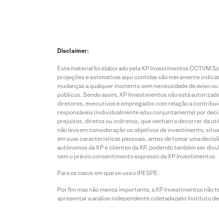
Disclaimer:
Este material foi elaborado pela XP Investimentos CCTVM S/A
projeções e estimativas aqui contidas são meramente indicati
mudanças a qualquer momento sem necessidade de aviso ou co
públicos. Sendo assim, XP Investimentos não está autorizada
diretores, executivos e empregados com relação a contribuiç
responsáveis (individualmente e/ou conjuntamente) por deci
prejuízos, diretos ou indiretos, que venham a decorrer da u
não leva em consideração os objetivos de investimento, situ
em suas características pessoais, antes de tomar uma decisã
autônomos da XP e clientes da XP, podendo também ser divulga
sem o prévio consentimento expresso da XP Investimentos.
Para os casos em que se usa o IPESPE:
Por fim mas não menos importante, a XP Investimentos não 
apresentar a análise independente coletada pelo Instituto d