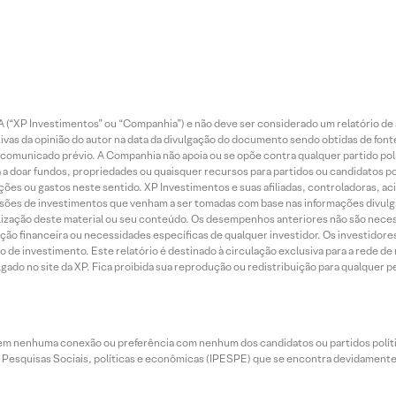
 (“XP Investimentos” ou “Companhia”) e não deve ser considerado um relatório de 
vas da opinião do autor na data da divulgação do documento sendo obtidas de fonte
municado prévio. A Companhia não apoia ou se opõe contra qualquer partido polít
 a doar fundos, propriedades ou quaisquer recursos para partidos ou candidatos po
ões ou gastos neste sentido. XP Investimentos e suas afiliadas, controladoras, ac
sões de investimentos que venham a ser tomadas com base nas informações divulga
tilização deste material ou seu conteúdo. Os desempenhos anteriores não são neces
ação financeira ou necessidades específicas de qualquer investidor. Os investido
o de investimento. Este relatório é destinado à circulação exclusiva para a rede d
do no site da XP. Fica proibida sua reprodução ou redistribuição para qualquer pe
tem nenhuma conexão ou preferência com nenhum dos candidatos ou partidos polít
e Pesquisas Sociais, políticas e econômicas (IPESPE) que se encontra devidamente r