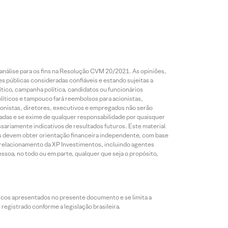
análise para os fins na Resolução CVM 20/2021. As opiniões,
s públicas consideradas confiáveis e estando sujeitas a
ico, campanha política, candidatos ou funcionários
líticos e tampouco fará reembolsos para acionistas,
ionistas, diretores, executivos e empregados não serão
das e se exime de qualquer responsabilidade por quaisquer
sariamente indicativos de resultados futuros. Este material
res devem obter orientação financeira independente, com base
e relacionamento da XP Investimentos, incluindo agentes
ssoa, no todo ou em parte, qualquer que seja o propósito,
icos apresentados no presente documento e se limita a
egistrado conforme a legislação brasileira.