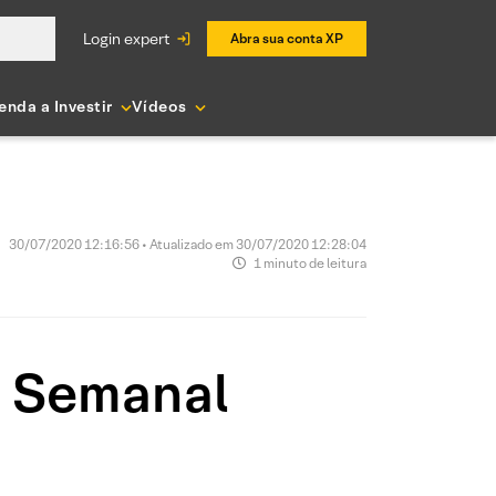
login expert
Abra sua conta XP
enda a Investir
Vídeos
30/07/2020 12:16:56 • Atualizado em 30/07/2020 12:28:04
1 minuto de leitura
o Semanal