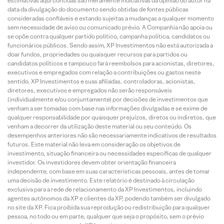
estimativas aqui contidas são meramente indicativas da opinião do autor na
data da divulgação do documento sendo obtidas de fontes públicas
consideradas confiáveis e estando sujeitas a mudanças a qualquer momento
sem necessidade de aviso ou comunicado prévio. A Companhia não apoia ou
se opõe contra qualquer partido político, campanha política, candidatos ou
funcionários públicos. Sendo assim, XP Investimentos não está autorizada a
doar fundos, propriedades ou quaisquer recursos para partidos ou
candidatos políticos e tampouco fará reembolsos para acionistas, diretores,
executivos e empregados com relação a contribuições ou gastos neste
sentido. XP Investimentos e suas afiliadas, controladoras, acionistas,
diretores, executivos e empregados não serão responsáveis
(individualmente e/ou conjuntamente) por decisões de investimentos que
venham a ser tomadas com base nas informações divulgadas e se exime de
qualquer responsabilidade por quaisquer prejuízos, diretos ou indiretos, que
venham a decorrer da utilização deste material ou seu conteúdo. Os
desempenhos anteriores não são necessariamente indicativos de resultados
futuros. Este material não leva em consideração os objetivos de
investimento, situação financeira ou necessidades específicas de qualquer
investidor. Os investidores devem obter orientação financeira
independente, com base em suas características pessoais, antes de tomar
uma decisão de investimento. Este relatório é destinado à circulação
exclusiva para a rede de relacionamento da XP Investimentos, incluindo
agentes autônomos da XP e clientes da XP, podendo também ser divulgado
no site da XP. Fica proibida sua reprodução ou redistribuição para qualquer
pessoa, no todo ou em parte, qualquer que seja o propósito, sem o prévio