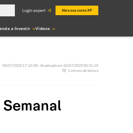
login expert
Abra sua conta XP
enda a Investir
Vídeos
09/07/2020 17:10:59 • Atualizado em 10/07/2020 00:51:10
1 minuto de leitura
o Semanal