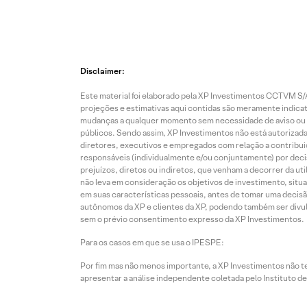
Disclaimer:
Este material foi elaborado pela XP Investimentos CCTVM S/A
projeções e estimativas aqui contidas são meramente indicati
mudanças a qualquer momento sem necessidade de aviso ou co
públicos. Sendo assim, XP Investimentos não está autorizada
diretores, executivos e empregados com relação a contribuiç
responsáveis (individualmente e/ou conjuntamente) por deci
prejuízos, diretos ou indiretos, que venham a decorrer da u
não leva em consideração os objetivos de investimento, situ
em suas características pessoais, antes de tomar uma decisã
autônomos da XP e clientes da XP, podendo também ser divulga
sem o prévio consentimento expresso da XP Investimentos.
Para os casos em que se usa o IPESPE:
Por fim mas não menos importante, a XP Investimentos não 
apresentar a análise independente coletada pelo Instituto d