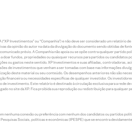
 (“XP Investimentos” ou “Companhia”) e não deve ser considerado um relatório de 
vas da opinião do autor na data da divulgação do documento sendo obtidas de fonte
municado prévio. A Companhia não apoia ou se opõe contra qualquer partido polít
 a doar fundos, propriedades ou quaisquer recursos para partidos ou candidatos po
ões ou gastos neste sentido. XP Investimentos e suas afiliadas, controladoras, ac
sões de investimentos que venham a ser tomadas com base nas informações divulga
tilização deste material ou seu conteúdo. Os desempenhos anteriores não são neces
ação financeira ou necessidades específicas de qualquer investidor. Os investido
o de investimento. Este relatório é destinado à circulação exclusiva para a rede d
do no site da XP. Fica proibida sua reprodução ou redistribuição para qualquer pe
tem nenhuma conexão ou preferência com nenhum dos candidatos ou partidos polít
e Pesquisas Sociais, políticas e econômicas (IPESPE) que se encontra devidamente r