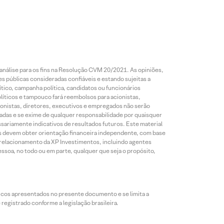
análise para os fins na Resolução CVM 20/2021. As opiniões,
s públicas consideradas confiáveis e estando sujeitas a
ico, campanha política, candidatos ou funcionários
líticos e tampouco fará reembolsos para acionistas,
ionistas, diretores, executivos e empregados não serão
das e se exime de qualquer responsabilidade por quaisquer
sariamente indicativos de resultados futuros. Este material
res devem obter orientação financeira independente, com base
e relacionamento da XP Investimentos, incluindo agentes
ssoa, no todo ou em parte, qualquer que seja o propósito,
icos apresentados no presente documento e se limita a
egistrado conforme a legislação brasileira.