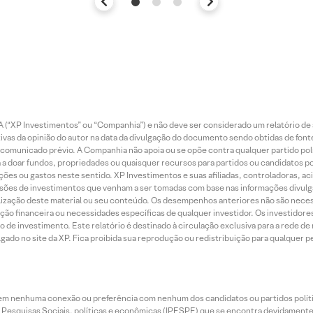
 (“XP Investimentos” ou “Companhia”) e não deve ser considerado um relatório de 
vas da opinião do autor na data da divulgação do documento sendo obtidas de fonte
municado prévio. A Companhia não apoia ou se opõe contra qualquer partido polít
 a doar fundos, propriedades ou quaisquer recursos para partidos ou candidatos po
ões ou gastos neste sentido. XP Investimentos e suas afiliadas, controladoras, ac
sões de investimentos que venham a ser tomadas com base nas informações divulga
tilização deste material ou seu conteúdo. Os desempenhos anteriores não são neces
ação financeira ou necessidades específicas de qualquer investidor. Os investido
o de investimento. Este relatório é destinado à circulação exclusiva para a rede d
do no site da XP. Fica proibida sua reprodução ou redistribuição para qualquer pe
tem nenhuma conexão ou preferência com nenhum dos candidatos ou partidos polít
e Pesquisas Sociais, políticas e econômicas (IPESPE) que se encontra devidamente r