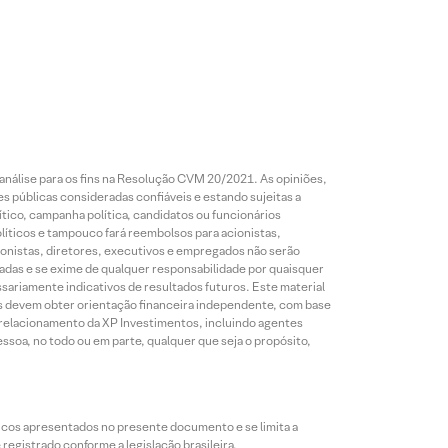
análise para os fins na Resolução CVM 20/2021. As opiniões,
s públicas consideradas confiáveis e estando sujeitas a
ico, campanha política, candidatos ou funcionários
líticos e tampouco fará reembolsos para acionistas,
ionistas, diretores, executivos e empregados não serão
das e se exime de qualquer responsabilidade por quaisquer
sariamente indicativos de resultados futuros. Este material
res devem obter orientação financeira independente, com base
e relacionamento da XP Investimentos, incluindo agentes
ssoa, no todo ou em parte, qualquer que seja o propósito,
icos apresentados no presente documento e se limita a
egistrado conforme a legislação brasileira.