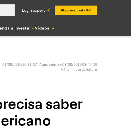
login expert
Abra sua conta XP
enda a Investir
Vídeos
01/08/2019 16:31:57 • Atualizado em 08/08/2019 08:46:06
1 minuto de leitura
precisa saber
mericano