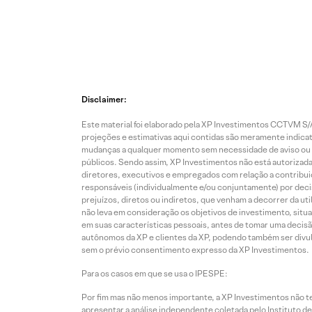
Disclaimer:
Este material foi elaborado pela XP Investimentos CCTVM S/A
projeções e estimativas aqui contidas são meramente indicati
mudanças a qualquer momento sem necessidade de aviso ou co
públicos. Sendo assim, XP Investimentos não está autorizada
diretores, executivos e empregados com relação a contribuiç
responsáveis (individualmente e/ou conjuntamente) por deci
prejuízos, diretos ou indiretos, que venham a decorrer da u
não leva em consideração os objetivos de investimento, situ
em suas características pessoais, antes de tomar uma decisã
autônomos da XP e clientes da XP, podendo também ser divulga
sem o prévio consentimento expresso da XP Investimentos.
Para os casos em que se usa o IPESPE:
Por fim mas não menos importante, a XP Investimentos não 
apresentar a análise independente coletada pelo Instituto d