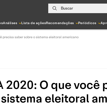
Buscar
os
Análises
Lista de ações
Recomendações
Periódicos
Apr
 precisa saber sobre o sistema eleitoral americano
 2020: O que você 
 sistema eleitoral a