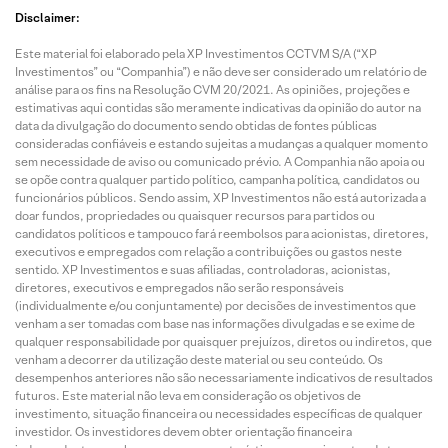
Disclaimer:
Este material foi elaborado pela XP Investimentos CCTVM S/A (“XP
Investimentos” ou “Companhia”) e não deve ser considerado um relatório de
análise para os fins na Resolução CVM 20/2021. As opiniões, projeções e
estimativas aqui contidas são meramente indicativas da opinião do autor na
data da divulgação do documento sendo obtidas de fontes públicas
consideradas confiáveis e estando sujeitas a mudanças a qualquer momento
sem necessidade de aviso ou comunicado prévio. A Companhia não apoia ou
se opõe contra qualquer partido político, campanha política, candidatos ou
funcionários públicos. Sendo assim, XP Investimentos não está autorizada a
doar fundos, propriedades ou quaisquer recursos para partidos ou
candidatos políticos e tampouco fará reembolsos para acionistas, diretores,
executivos e empregados com relação a contribuições ou gastos neste
sentido. XP Investimentos e suas afiliadas, controladoras, acionistas,
diretores, executivos e empregados não serão responsáveis
(individualmente e/ou conjuntamente) por decisões de investimentos que
venham a ser tomadas com base nas informações divulgadas e se exime de
qualquer responsabilidade por quaisquer prejuízos, diretos ou indiretos, que
venham a decorrer da utilização deste material ou seu conteúdo. Os
desempenhos anteriores não são necessariamente indicativos de resultados
futuros. Este material não leva em consideração os objetivos de
investimento, situação financeira ou necessidades específicas de qualquer
investidor. Os investidores devem obter orientação financeira