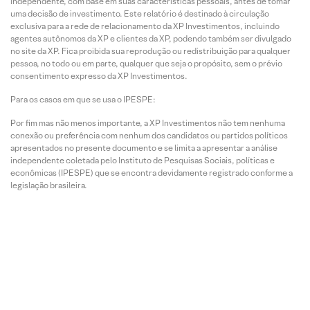
independente, com base em suas características pessoais, antes de tomar
uma decisão de investimento. Este relatório é destinado à circulação
exclusiva para a rede de relacionamento da XP Investimentos, incluindo
agentes autônomos da XP e clientes da XP, podendo também ser divulgado
no site da XP. Fica proibida sua reprodução ou redistribuição para qualquer
pessoa, no todo ou em parte, qualquer que seja o propósito, sem o prévio
consentimento expresso da XP Investimentos.
Para os casos em que se usa o IPESPE:
Por fim mas não menos importante, a XP Investimentos não tem nenhuma
conexão ou preferência com nenhum dos candidatos ou partidos políticos
apresentados no presente documento e se limita a apresentar a análise
independente coletada pelo Instituto de Pesquisas Sociais, políticas e
econômicas (IPESPE) que se encontra devidamente registrado conforme a
legislação brasileira.