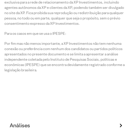
exclusiva para a rede de relacionamento da XP Investimentos, incluindo
agentes autônomos da XP e clientes da XP, podendo também ser divulgado
no site da XP. Fica proibida sua reprodução ou redistribuição para qualquer
pessoa, no todo ou em parte, qualquer que seja o propósito, sem o prévio
consentimento expresso da XP Investimentos.
Para os casos em que se usa o IPESPE:
Por fim mas não menos importante, a XP Investimentos não tem nenhuma
conexão ou preferência com nenhum dos candidatos ou partidos políticos
apresentados no presente documento e se limita a apresentar a análise
independente coletada pelo Instituto de Pesquisas Sociais, políticas e
econômicas (IPESPE) que se encontra devidamente registrado conforme a
legislação brasileira.
Análises