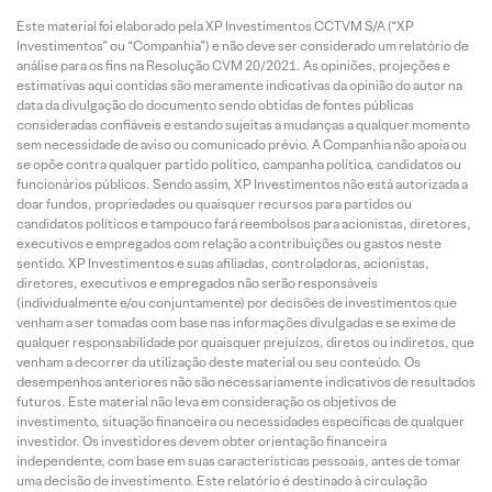
Este material foi elaborado pela XP Investimentos CCTVM S/A (“XP
Investimentos” ou “Companhia”) e não deve ser considerado um relatório de
análise para os fins na Resolução CVM 20/2021. As opiniões, projeções e
estimativas aqui contidas são meramente indicativas da opinião do autor na
data da divulgação do documento sendo obtidas de fontes públicas
consideradas confiáveis e estando sujeitas a mudanças a qualquer momento
sem necessidade de aviso ou comunicado prévio. A Companhia não apoia ou
se opõe contra qualquer partido político, campanha política, candidatos ou
funcionários públicos. Sendo assim, XP Investimentos não está autorizada a
doar fundos, propriedades ou quaisquer recursos para partidos ou
candidatos políticos e tampouco fará reembolsos para acionistas, diretores,
executivos e empregados com relação a contribuições ou gastos neste
sentido. XP Investimentos e suas afiliadas, controladoras, acionistas,
diretores, executivos e empregados não serão responsáveis
(individualmente e/ou conjuntamente) por decisões de investimentos que
venham a ser tomadas com base nas informações divulgadas e se exime de
qualquer responsabilidade por quaisquer prejuízos, diretos ou indiretos, que
venham a decorrer da utilização deste material ou seu conteúdo. Os
desempenhos anteriores não são necessariamente indicativos de resultados
futuros. Este material não leva em consideração os objetivos de
investimento, situação financeira ou necessidades específicas de qualquer
investidor. Os investidores devem obter orientação financeira
independente, com base em suas características pessoais, antes de tomar
uma decisão de investimento. Este relatório é destinado à circulação