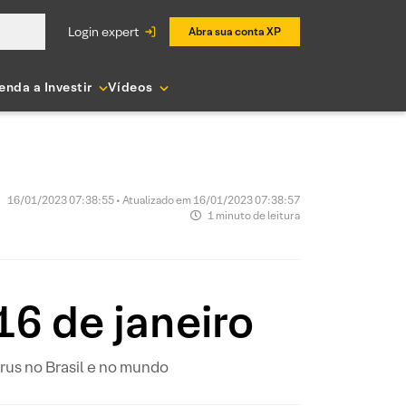
login expert
Abra sua conta XP
enda a Investir
Vídeos
16/01/2023 07:38:55 • Atualizado em 16/01/2023 07:38:57
1 minuto de leitura
6 de janeiro
us no Brasil e no mundo