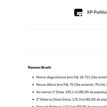
XP Políti
Resumo Brasil:
Novos diagnósticos (mm7d): 19.721 | Dia anterio
Novos óbitos (mm7d): 75 | Dia anterior: 76 | Há 7
Ao menos 1ª Dose: 183,1 mi (86,5% da populaç
2ª Dose ou Dose Única: 175,3 mi (82,8% da pop
Dose de Reforço: 124,0 mi (58,5% da população