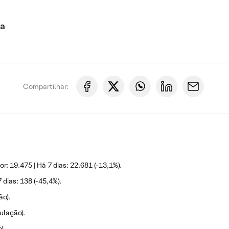
ca
Compartilhar:
r: 19.475 | Há 7 dias: 22.681 (-13,1%).
 dias: 138 (-45,4%).
ão).
ulação).
).