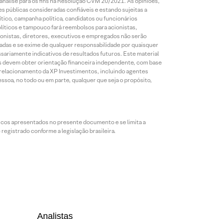
análise para os fins na Resolução CVM 20/2021. As opiniões,
s públicas consideradas confiáveis e estando sujeitas a
ico, campanha política, candidatos ou funcionários
líticos e tampouco fará reembolsos para acionistas,
ionistas, diretores, executivos e empregados não serão
das e se exime de qualquer responsabilidade por quaisquer
sariamente indicativos de resultados futuros. Este material
res devem obter orientação financeira independente, com base
e relacionamento da XP Investimentos, incluindo agentes
ssoa, no todo ou em parte, qualquer que seja o propósito,
icos apresentados no presente documento e se limita a
egistrado conforme a legislação brasileira.
Analistas