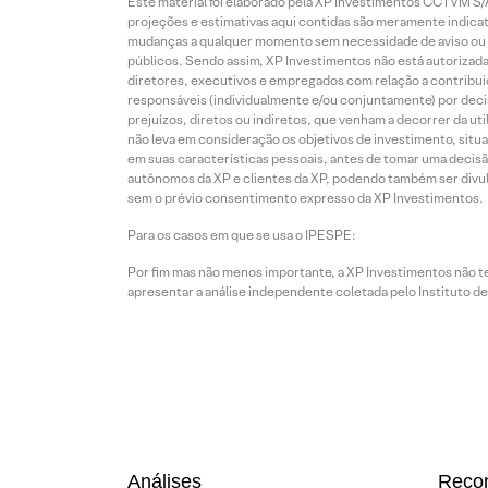
Este material foi elaborado pela XP Investimentos CCTVM S/A
projeções e estimativas aqui contidas são meramente indicati
mudanças a qualquer momento sem necessidade de aviso ou co
públicos. Sendo assim, XP Investimentos não está autorizada
diretores, executivos e empregados com relação a contribuiç
responsáveis (individualmente e/ou conjuntamente) por deci
prejuízos, diretos ou indiretos, que venham a decorrer da u
não leva em consideração os objetivos de investimento, situ
em suas características pessoais, antes de tomar uma decisã
autônomos da XP e clientes da XP, podendo também ser divulga
sem o prévio consentimento expresso da XP Investimentos.
Para os casos em que se usa o IPESPE:
Por fim mas não menos importante, a XP Investimentos não 
apresentar a análise independente coletada pelo Instituto d
Análises
Reco