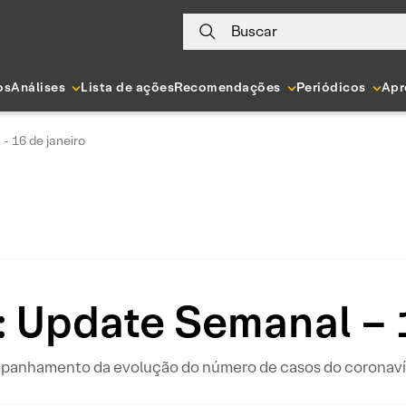
Buscar
os
Análises
Lista de ações
Recomendações
Periódicos
Apr
- 16 de janeiro
: Update Semanal – 1
ompanhamento da evolução do número de casos do coronavír