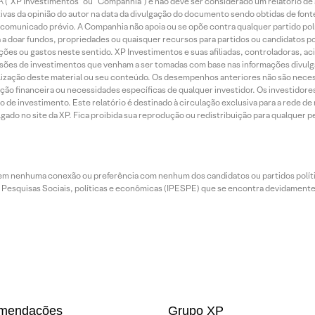
 (“XP Investimentos” ou “Companhia”) e não deve ser considerado um relatório de 
vas da opinião do autor na data da divulgação do documento sendo obtidas de fonte
municado prévio. A Companhia não apoia ou se opõe contra qualquer partido polít
 a doar fundos, propriedades ou quaisquer recursos para partidos ou candidatos po
ões ou gastos neste sentido. XP Investimentos e suas afiliadas, controladoras, ac
sões de investimentos que venham a ser tomadas com base nas informações divulga
tilização deste material ou seu conteúdo. Os desempenhos anteriores não são neces
ação financeira ou necessidades específicas de qualquer investidor. Os investido
o de investimento. Este relatório é destinado à circulação exclusiva para a rede d
do no site da XP. Fica proibida sua reprodução ou redistribuição para qualquer pe
tem nenhuma conexão ou preferência com nenhum dos candidatos ou partidos polít
e Pesquisas Sociais, políticas e econômicas (IPESPE) que se encontra devidamente r
mendações
Grupo XP