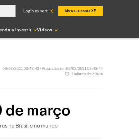
login expert
Abra sua conta XP
enda a Investir
Vídeos
09/03/2021 08:43:43 • Atualizado em 09/03/2021 08:43:44
1 minuto de leitura
9 de março
us no Brasil e no mundo