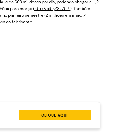
al é de 600 mil doses por dia, podendo chegar a 1,2
hões para março (
http://bit.ly/3t7tiPl
). Também
a no primeiro semestre (2 milhões em maio, 7
es da fabricante.
CLIQUE AQUI