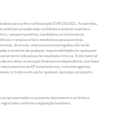
análise para os fins na Resolução CVM 20/2021. As opiniões,
s públicas consideradas confiáveis e estando sujeitas a
ico, campanha política, candidatos ou funcionários
líticos e tampouco fará reembolsos para acionistas,
ionistas, diretores, executivos e empregados não serão
das e se exime de qualquer responsabilidade por quaisquer
sariamente indicativos de resultados futuros. Este material
res devem obter orientação financeira independente, com base
e relacionamento da XP Investimentos, incluindo agentes
ssoa, no todo ou em parte, qualquer que seja o propósito,
icos apresentados no presente documento e se limita a
egistrado conforme a legislação brasileira.