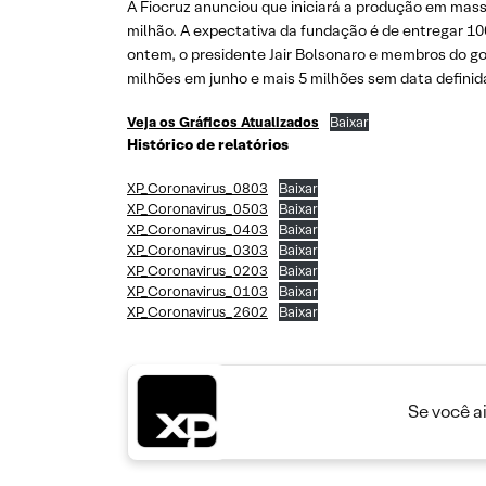
A Fiocruz anunciou que iniciará a produção em mass
milhão. A expectativa da fundação é de entregar 1
ontem, o presidente Jair Bolsonaro e membros do go
milhões em junho e mais 5 milhões sem data definid
Veja os Gráficos Atualizados
Baixar
Histórico de relatórios
XP_Coronavirus_0803
Baixar
XP_Coronavirus_0503
Baixar
XP_Coronavirus_0403
Baixar
XP_Coronavirus_0303
Baixar
XP_Coronavirus_0203
Baixar
XP_Coronavirus_0103
Baixar
XP_Coronavirus_2602
Baixar
Se você a