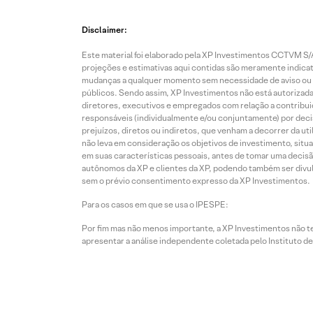
Disclaimer:
Este material foi elaborado pela XP Investimentos CCTVM S/A
projeções e estimativas aqui contidas são meramente indicati
mudanças a qualquer momento sem necessidade de aviso ou co
públicos. Sendo assim, XP Investimentos não está autorizada
diretores, executivos e empregados com relação a contribuiç
responsáveis (individualmente e/ou conjuntamente) por deci
prejuízos, diretos ou indiretos, que venham a decorrer da u
não leva em consideração os objetivos de investimento, situ
em suas características pessoais, antes de tomar uma decisã
autônomos da XP e clientes da XP, podendo também ser divulga
sem o prévio consentimento expresso da XP Investimentos.
Para os casos em que se usa o IPESPE:
Por fim mas não menos importante, a XP Investimentos não 
apresentar a análise independente coletada pelo Instituto d