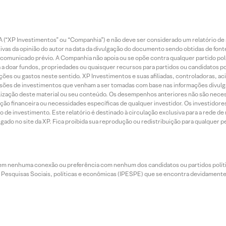
 (“XP Investimentos” ou “Companhia”) e não deve ser considerado um relatório de 
vas da opinião do autor na data da divulgação do documento sendo obtidas de fonte
municado prévio. A Companhia não apoia ou se opõe contra qualquer partido polít
 a doar fundos, propriedades ou quaisquer recursos para partidos ou candidatos po
ões ou gastos neste sentido. XP Investimentos e suas afiliadas, controladoras, ac
sões de investimentos que venham a ser tomadas com base nas informações divulga
tilização deste material ou seu conteúdo. Os desempenhos anteriores não são neces
ação financeira ou necessidades específicas de qualquer investidor. Os investido
o de investimento. Este relatório é destinado à circulação exclusiva para a rede d
do no site da XP. Fica proibida sua reprodução ou redistribuição para qualquer pe
tem nenhuma conexão ou preferência com nenhum dos candidatos ou partidos polít
e Pesquisas Sociais, políticas e econômicas (IPESPE) que se encontra devidamente r