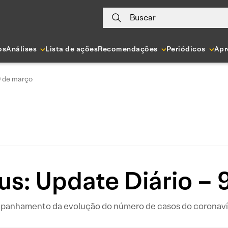
Buscar
os
Análises
Lista de ações
Recomendações
Periódicos
Apr
9 de março
us: Update Diário – 
ompanhamento da evolução do número de casos do coronavír