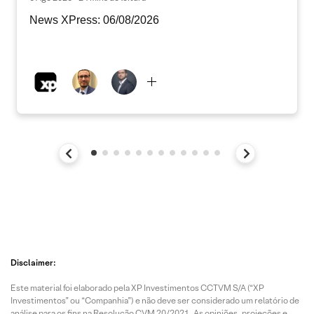
News XPress: 06/08/2026
Disclaimer:
Este material foi elaborado pela XP Investimentos CCTVM S/A (“XP
Investimentos” ou “Companhia”) e não deve ser considerado um relatório de
análise para os fins na Resolução CVM 20/2021. As opiniões, projeções e