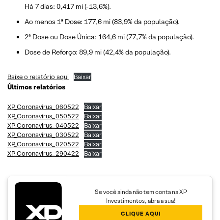
Há 7 dias: 0,417 mi (-13,6%).
Ao menos 1ª Dose: 177,6 mi (83,9% da população).
2ª Dose ou Dose Única: 164,6 mi (77,7% da população).
Dose de Reforço: 89,9 mi (42,4% da população).
Baixe o relatório aqui
Baixar
Últimos relatórios
XP_Coronavirus_060522
Baixar
XP_Coronavirus_050522
Baixar
XP_Coronavirus_040522
Baixar
XP_Coronavirus_030522
Baixar
XP_Coronavirus_020522
Baixar
XP_Coronavirus_290422
Baixar
Se você ainda não tem conta na XP
Investimentos, abra a sua!
CLIQUE AQUI