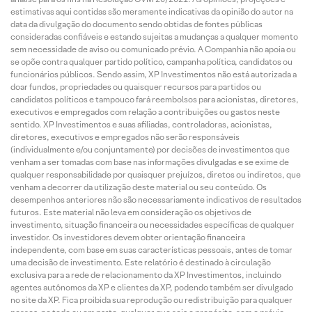
estimativas aqui contidas são meramente indicativas da opinião do autor na
data da divulgação do documento sendo obtidas de fontes públicas
consideradas confiáveis e estando sujeitas a mudanças a qualquer momento
sem necessidade de aviso ou comunicado prévio. A Companhia não apoia ou
se opõe contra qualquer partido político, campanha política, candidatos ou
funcionários públicos. Sendo assim, XP Investimentos não está autorizada a
doar fundos, propriedades ou quaisquer recursos para partidos ou
candidatos políticos e tampouco fará reembolsos para acionistas, diretores,
executivos e empregados com relação a contribuições ou gastos neste
sentido. XP Investimentos e suas afiliadas, controladoras, acionistas,
diretores, executivos e empregados não serão responsáveis
(individualmente e/ou conjuntamente) por decisões de investimentos que
venham a ser tomadas com base nas informações divulgadas e se exime de
qualquer responsabilidade por quaisquer prejuízos, diretos ou indiretos, que
venham a decorrer da utilização deste material ou seu conteúdo. Os
desempenhos anteriores não são necessariamente indicativos de resultados
futuros. Este material não leva em consideração os objetivos de
investimento, situação financeira ou necessidades específicas de qualquer
investidor. Os investidores devem obter orientação financeira
independente, com base em suas características pessoais, antes de tomar
uma decisão de investimento. Este relatório é destinado à circulação
exclusiva para a rede de relacionamento da XP Investimentos, incluindo
agentes autônomos da XP e clientes da XP, podendo também ser divulgado
no site da XP. Fica proibida sua reprodução ou redistribuição para qualquer