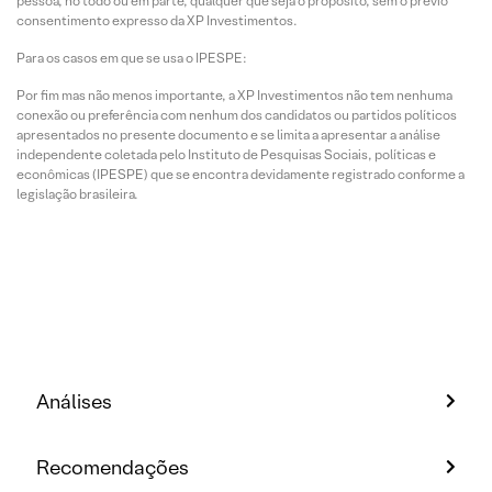
pessoa, no todo ou em parte, qualquer que seja o propósito, sem o prévio
consentimento expresso da XP Investimentos.
Para os casos em que se usa o IPESPE:
Por fim mas não menos importante, a XP Investimentos não tem nenhuma
conexão ou preferência com nenhum dos candidatos ou partidos políticos
apresentados no presente documento e se limita a apresentar a análise
independente coletada pelo Instituto de Pesquisas Sociais, políticas e
econômicas (IPESPE) que se encontra devidamente registrado conforme a
legislação brasileira.
Análises
Recomendações