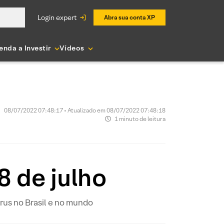
login expert
Abra sua conta XP
enda a Investir
Vídeos
08/07/2022 07:48:17 • Atualizado em 08/07/2022 07:48:18
1 minuto de leitura
8 de julho
us no Brasil e no mundo