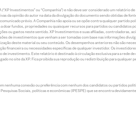
 (“XP Investimentos” ou “Companhia”) e não deve ser considerado um relatório de 
vas da opinião do autor na data da divulgação do documento sendo obtidas de fonte
municado prévio. A Companhia não apoia ou se opõe contra qualquer partido polít
 a doar fundos, propriedades ou quaisquer recursos para partidos ou candidatos po
ões ou gastos neste sentido. XP Investimentos e suas afiliadas, controladoras, ac
sões de investimentos que venham a ser tomadas com base nas informações divulga
tilização deste material ou seu conteúdo. Os desempenhos anteriores não são neces
ação financeira ou necessidades específicas de qualquer investidor. Os investido
o de investimento. Este relatório é destinado à circulação exclusiva para a rede d
do no site da XP. Fica proibida sua reprodução ou redistribuição para qualquer pe
tem nenhuma conexão ou preferência com nenhum dos candidatos ou partidos polít
e Pesquisas Sociais, políticas e econômicas (IPESPE) que se encontra devidamente r