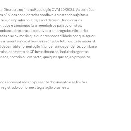
análise para os fins na Resolução CVM 20/2021. As opiniões,
s públicas consideradas confiáveis e estando sujeitas a
ico, campanha política, candidatos ou funcionários
líticos e tampouco fará reembolsos para acionistas,
ionistas, diretores, executivos e empregados não serão
das e se exime de qualquer responsabilidade por quaisquer
sariamente indicativos de resultados futuros. Este material
res devem obter orientação financeira independente, com base
e relacionamento da XP Investimentos, incluindo agentes
ssoa, no todo ou em parte, qualquer que seja o propósito,
icos apresentados no presente documento e se limita a
egistrado conforme a legislação brasileira.