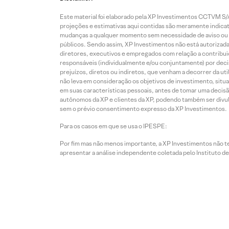
Este material foi elaborado pela XP Investimentos CCTVM S/A
projeções e estimativas aqui contidas são meramente indicati
mudanças a qualquer momento sem necessidade de aviso ou co
públicos. Sendo assim, XP Investimentos não está autorizada
diretores, executivos e empregados com relação a contribuiç
responsáveis (individualmente e/ou conjuntamente) por deci
prejuízos, diretos ou indiretos, que venham a decorrer da u
não leva em consideração os objetivos de investimento, situ
em suas características pessoais, antes de tomar uma decisã
autônomos da XP e clientes da XP, podendo também ser divulga
sem o prévio consentimento expresso da XP Investimentos.
Para os casos em que se usa o IPESPE:
Por fim mas não menos importante, a XP Investimentos não 
apresentar a análise independente coletada pelo Instituto d