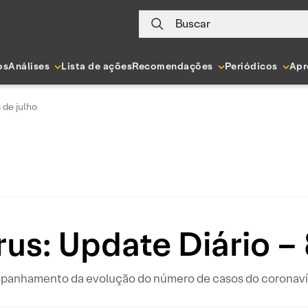
Buscar
os
Análises
Lista de ações
Recomendações
Periódicos
Apr
 de julho
us: Update Diário – 
ompanhamento da evolução do número de casos do coronavír