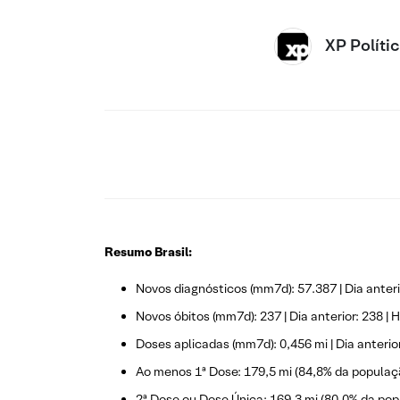
XP Políti
Resumo Brasil:
Novos diagnósticos (mm7d): 57.387 | Dia anterio
Novos óbitos (mm7d): 237 | Dia anterior: 238 | H
Doses aplicadas (mm7d): 0,456 mi | Dia anterior:
Ao menos 1ª Dose: 179,5 mi (84,8% da populaç
2ª Dose ou Dose Única: 169,3 mi (80,0% da pop