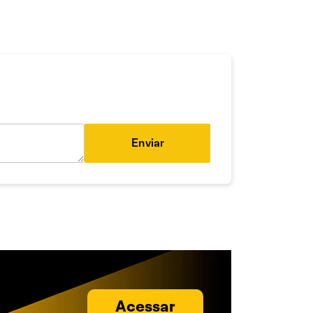
Enviar
Acessar