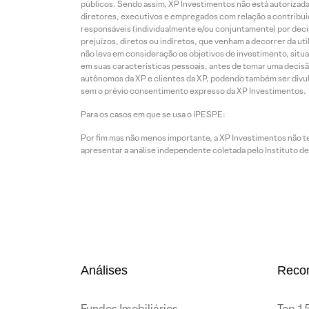
públicos. Sendo assim, XP Investimentos não está autorizada
diretores, executivos e empregados com relação a contribuiç
responsáveis (individualmente e/ou conjuntamente) por deci
prejuízos, diretos ou indiretos, que venham a decorrer da u
não leva em consideração os objetivos de investimento, situ
em suas características pessoais, antes de tomar uma decisã
autônomos da XP e clientes da XP, podendo também ser divulga
sem o prévio consentimento expresso da XP Investimentos.
Para os casos em que se usa o IPESPE:
Por fim mas não menos importante, a XP Investimentos não 
apresentar a análise independente coletada pelo Instituto d
Análises
Reco
Fundos Imobiliários
Top 15