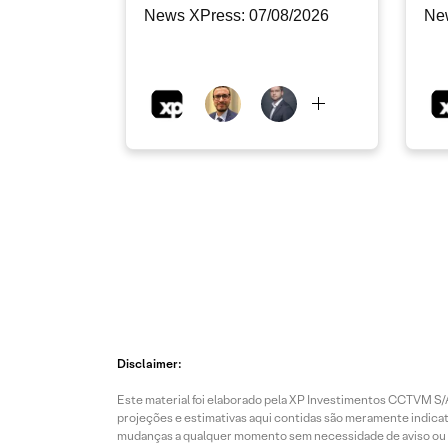
News XPress: 07/08/2026
Ne
Disclaimer:
Este material foi elaborado pela XP Investimentos CCTVM S/A
projeções e estimativas aqui contidas são meramente indicati
mudanças a qualquer momento sem necessidade de aviso ou co