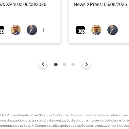
ws XPress: 06/08/2026
News XPress: 05/08/2026
 (“XP Investimentos” ou “Companhia”) e não deve ser considerado um relatório de 
vas da opinião do autor na data da divulgação do documento sendo obtidas de fonte
municado prévio. A Companhia não apoia ou se opõe contra qualquer partido polít