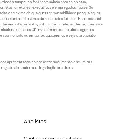
líticos e tampouco fará reembolsos para acionistas,
ionistas, diretores, executivos e empregados não serão
das e se exime de qualquer responsabilidade por quaisquer
sariamente indicativos de resultados futuros. Este material
res devem obter orientação financeira independente, com base
e relacionamento da XP Investimentos, incluindo agentes
ssoa, no todo ou em parte, qualquer que seja o propósito,
icos apresentados no presente documento e se limita a
egistrado conforme a legislação brasileira.
Analistas
Conheça nossos analistas