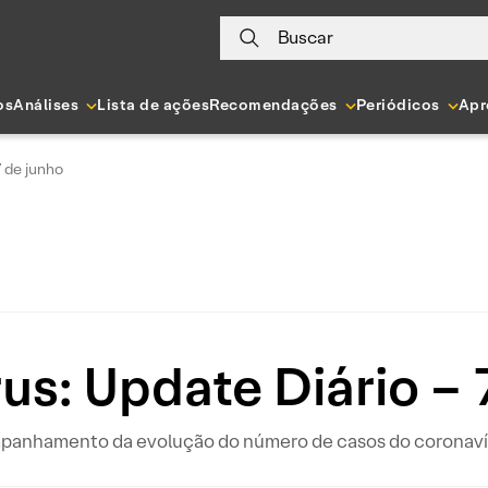
Buscar
os
Análises
Lista de ações
Recomendações
Periódicos
Apr
7 de junho
us: Update Diário – 
ompanhamento da evolução do número de casos do coronavír