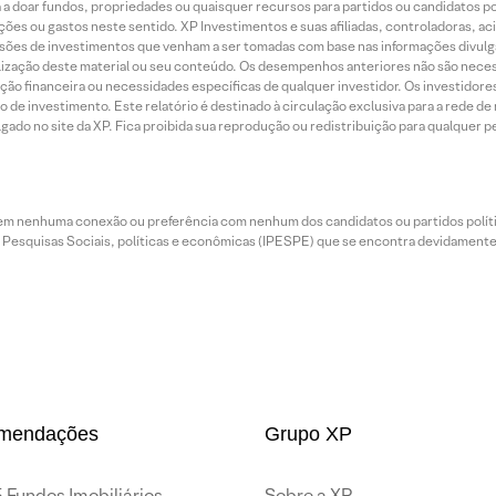
 a doar fundos, propriedades ou quaisquer recursos para partidos ou candidatos po
ões ou gastos neste sentido. XP Investimentos e suas afiliadas, controladoras, ac
sões de investimentos que venham a ser tomadas com base nas informações divulga
tilização deste material ou seu conteúdo. Os desempenhos anteriores não são neces
ação financeira ou necessidades específicas de qualquer investidor. Os investido
o de investimento. Este relatório é destinado à circulação exclusiva para a rede d
do no site da XP. Fica proibida sua reprodução ou redistribuição para qualquer pe
tem nenhuma conexão ou preferência com nenhum dos candidatos ou partidos polít
e Pesquisas Sociais, políticas e econômicas (IPESPE) que se encontra devidamente r
mendações
Grupo XP
 Fundos Imobiliários
Sobre a XP