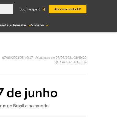
login expert
Abra sua conta XP
enda a Investir
Vídeos
07/06/2021 08:49:17 • Atualizado em 07/06/2021 08:49:20
1 minuto de leitura
7 de junho
us no Brasil e no mundo