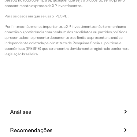
pessoa, no todo ou em parte, qualquer que seja o propósito, sem o prévio
consentimento expresso da XP Investimentos.
Para os casos em que se usa o IPESPE:
Por fim mas não menos importante, a XP Investimentos não tem nenhuma
conexão ou preferência com nenhum dos candidatos ou partidos políticos
apresentados no presente documento e se limita a apresentar a análise
independente coletada pelo Instituto de Pesquisas Sociais, políticas e
econômicas (IPESPE) que se encontra devidamente registrado conforme a
legislação brasileira.
Análises
Recomendações