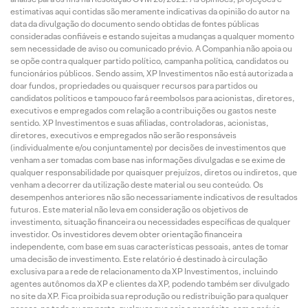
estimativas aqui contidas são meramente indicativas da opinião do autor na
data da divulgação do documento sendo obtidas de fontes públicas
consideradas confiáveis e estando sujeitas a mudanças a qualquer momento
sem necessidade de aviso ou comunicado prévio. A Companhia não apoia ou
se opõe contra qualquer partido político, campanha política, candidatos ou
funcionários públicos. Sendo assim, XP Investimentos não está autorizada a
doar fundos, propriedades ou quaisquer recursos para partidos ou
candidatos políticos e tampouco fará reembolsos para acionistas, diretores,
executivos e empregados com relação a contribuições ou gastos neste
sentido. XP Investimentos e suas afiliadas, controladoras, acionistas,
diretores, executivos e empregados não serão responsáveis
(individualmente e/ou conjuntamente) por decisões de investimentos que
venham a ser tomadas com base nas informações divulgadas e se exime de
qualquer responsabilidade por quaisquer prejuízos, diretos ou indiretos, que
venham a decorrer da utilização deste material ou seu conteúdo. Os
desempenhos anteriores não são necessariamente indicativos de resultados
futuros. Este material não leva em consideração os objetivos de
investimento, situação financeira ou necessidades específicas de qualquer
investidor. Os investidores devem obter orientação financeira
independente, com base em suas características pessoais, antes de tomar
uma decisão de investimento. Este relatório é destinado à circulação
exclusiva para a rede de relacionamento da XP Investimentos, incluindo
agentes autônomos da XP e clientes da XP, podendo também ser divulgado
no site da XP. Fica proibida sua reprodução ou redistribuição para qualquer