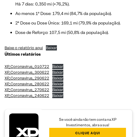
Há 7 dias: 0,350 mi (+76,2%).
Ao menos 1ª Dose: 179,4 mi (84,7% da população).
2ª Dose ou Dose Única: 169,1 mi (79,9% da população).
Dose de Reforço: 107,5 mi (50,8% da população).
Baixe o relatório aqui
Baixar
Últimos relatórios
XP_Coronavirus_010722
Baixar
XP_Coronavirus_300622
Baixar
XP_Coronavirus_290622
Baixar
XP_Coronavirus_280622
Baixar
XP_Coronavirus_270622
Baixar
XP_Coronavirus_240622
Baixar
Se você ainda não tem conta na XP
Investimentos, abra a sua!
CLIQUE AQUI