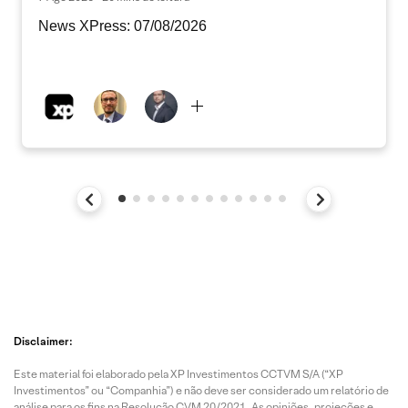
News XPress: 07/08/2026
Disclaimer:
Este material foi elaborado pela XP Investimentos CCTVM S/A (“XP
Investimentos” ou “Companhia”) e não deve ser considerado um relatório de
análise para os fins na Resolução CVM 20/2021. As opiniões, projeções e