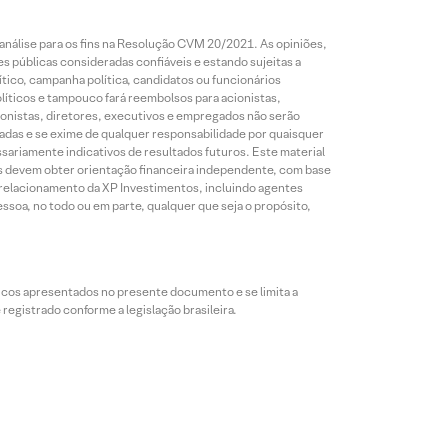
análise para os fins na Resolução CVM 20/2021. As opiniões,
s públicas consideradas confiáveis e estando sujeitas a
ico, campanha política, candidatos ou funcionários
líticos e tampouco fará reembolsos para acionistas,
ionistas, diretores, executivos e empregados não serão
das e se exime de qualquer responsabilidade por quaisquer
sariamente indicativos de resultados futuros. Este material
res devem obter orientação financeira independente, com base
e relacionamento da XP Investimentos, incluindo agentes
ssoa, no todo ou em parte, qualquer que seja o propósito,
icos apresentados no presente documento e se limita a
egistrado conforme a legislação brasileira.