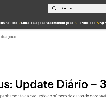
Buscar
os
Análises
Lista de ações
Recomendações
Periódicos
Apr
3 de agosto
s: Update Diário – 
ompanhamento da evolução do número de casos do coronavír