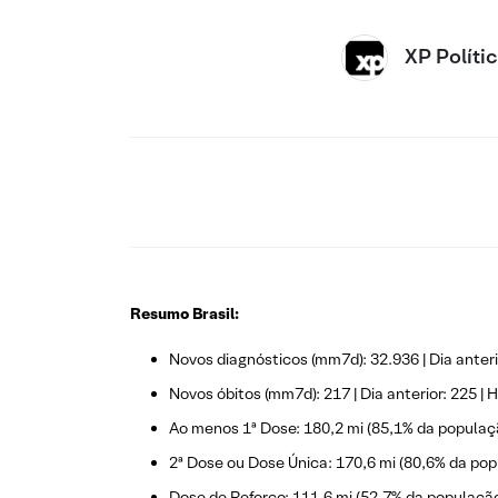
XP Políti
Resumo Brasil:
Novos diagnósticos (mm7d): 32.936 | Dia anterio
Novos óbitos (mm7d): 217 | Dia anterior: 225 | H
Ao menos 1ª Dose: 180,2 mi (85,1% da populaç
2ª Dose ou Dose Única: 170,6 mi (80,6% da pop
Dose de Reforço: 111,6 mi (52,7% da população