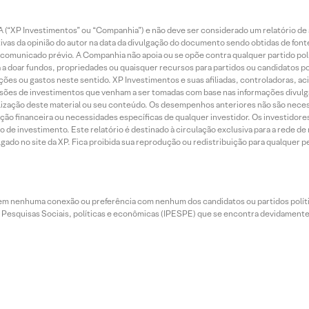
 (“XP Investimentos” ou “Companhia”) e não deve ser considerado um relatório de 
vas da opinião do autor na data da divulgação do documento sendo obtidas de fonte
municado prévio. A Companhia não apoia ou se opõe contra qualquer partido polít
 a doar fundos, propriedades ou quaisquer recursos para partidos ou candidatos po
ões ou gastos neste sentido. XP Investimentos e suas afiliadas, controladoras, ac
sões de investimentos que venham a ser tomadas com base nas informações divulga
tilização deste material ou seu conteúdo. Os desempenhos anteriores não são neces
ação financeira ou necessidades específicas de qualquer investidor. Os investido
o de investimento. Este relatório é destinado à circulação exclusiva para a rede d
do no site da XP. Fica proibida sua reprodução ou redistribuição para qualquer pe
tem nenhuma conexão ou preferência com nenhum dos candidatos ou partidos polít
e Pesquisas Sociais, políticas e econômicas (IPESPE) que se encontra devidamente r