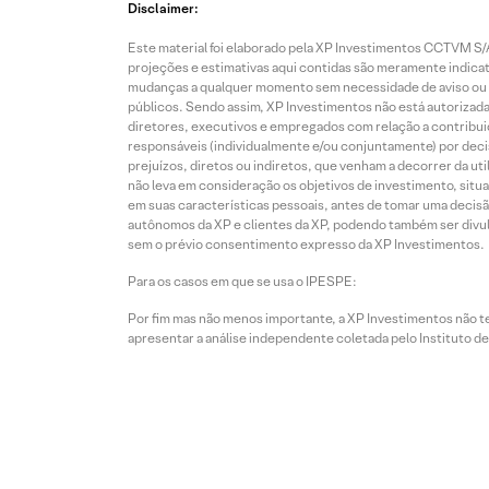
Disclaimer:
Este material foi elaborado pela XP Investimentos CCTVM S/A
projeções e estimativas aqui contidas são meramente indicati
mudanças a qualquer momento sem necessidade de aviso ou co
públicos. Sendo assim, XP Investimentos não está autorizada
diretores, executivos e empregados com relação a contribuiç
responsáveis (individualmente e/ou conjuntamente) por deci
prejuízos, diretos ou indiretos, que venham a decorrer da u
não leva em consideração os objetivos de investimento, situ
em suas características pessoais, antes de tomar uma decisã
autônomos da XP e clientes da XP, podendo também ser divulga
sem o prévio consentimento expresso da XP Investimentos.
Para os casos em que se usa o IPESPE:
Por fim mas não menos importante, a XP Investimentos não 
apresentar a análise independente coletada pelo Instituto d