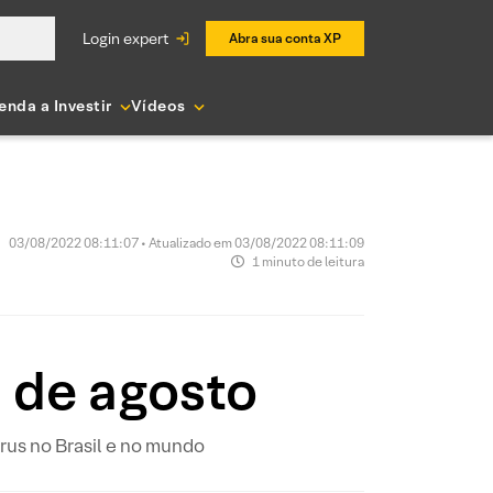
login expert
Abra sua conta XP
enda a Investir
Vídeos
03/08/2022 08:11:07 • Atualizado em 03/08/2022 08:11:09
1 minuto de leitura
3 de agosto
us no Brasil e no mundo