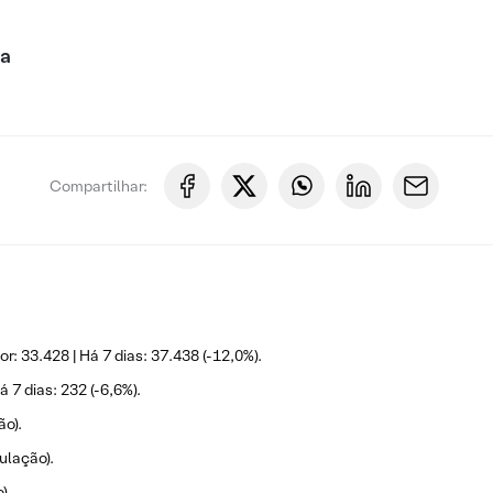
ca
Compartilhar:
r: 33.428 | Há 7 dias: 37.438 (-12,0%).
á 7 dias: 232 (-6,6%).
ão).
ulação).
).