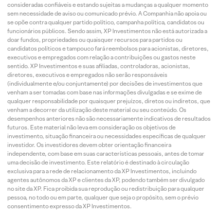
consideradas confiáveis e estando sujeitas a mudanças a qualquer momento
sem necessidade de aviso ou comunicado prévio. A Companhia não apoia ou
se opõe contra qualquer partido político, campanha política, candidatos ou
funcionários públicos. Sendo assim, XP Investimentos não está autorizada a
doar fundos, propriedades ou quaisquer recursos para partidos ou
candidatos políticos e tampouco fará reembolsos para acionistas, diretores,
executivos e empregados com relação a contribuições ou gastos neste
sentido. XP Investimentos e suas afiliadas, controladoras, acionistas,
diretores, executivos e empregados não serão responsáveis
(individualmente e/ou conjuntamente) por decisões de investimentos que
venham a ser tomadas com base nas informações divulgadas e se exime de
qualquer responsabilidade por quaisquer prejuízos, diretos ou indiretos, que
venham a decorrer da utilização deste material ou seu conteúdo. Os
desempenhos anteriores não são necessariamente indicativos de resultados
futuros. Este material não leva em consideração os objetivos de
investimento, situação financeira ou necessidades específicas de qualquer
investidor. Os investidores devem obter orientação financeira
independente, com base em suas características pessoais, antes de tomar
uma decisão de investimento. Este relatório é destinado à circulação
exclusiva para a rede de relacionamento da XP Investimentos, incluindo
agentes autônomos da XP e clientes da XP, podendo também ser divulgado
no site da XP. Fica proibida sua reprodução ou redistribuição para qualquer
pessoa, no todo ou em parte, qualquer que seja o propósito, sem o prévio
consentimento expresso da XP Investimentos.