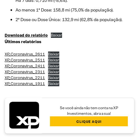
Há 7 dias: 0,710 mi (-8,6%).
Ao menos 1ª Dose: 158,8 mi (75,0% da população).
2ª Dose ou Dose Única: 132,9 mi (62,8% da população).
Download do relatório
Baixar
Últimos relatórios
XP_Coronavirus_2611
Baixar
XP_Coronavirus_2511
Baixar
XP_Coronavirus_2411
Baixar
XP_Coronavirus_2311
Baixar
XP_Coronavirus_2211
Baixar
XP_Coronavirus_1911
Baixar
Se você ainda não tem conta na XP
Investimentos, abra a sua!
CLIQUE AQUI