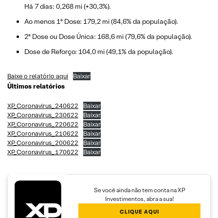
Há 7 dias: 0,268 mi (+30,3%).
Ao menos 1ª Dose: 179,2 mi (84,6% da população).
2ª Dose ou Dose Única: 168,6 mi (79,6% da população).
Dose de Reforço: 104,0 mi (49,1% da população).
Baixe o relatório aqui
Baixar
Últimos relatórios
XP_Coronavirus_240622
Baixar
XP_Coronavirus_230622
Baixar
XP_Coronavirus_220622
Baixar
XP_Coronavirus_210622
Baixar
XP_Coronavirus_200622
Baixar
XP_Coronavirus_170622
Baixar
Se você ainda não tem conta na XP
Investimentos, abra a sua!
CLIQUE AQUI