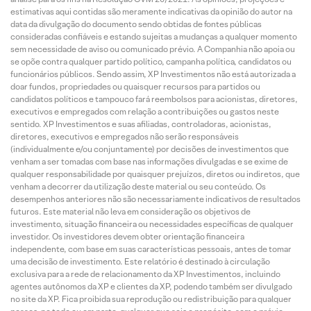
estimativas aqui contidas são meramente indicativas da opinião do autor na
data da divulgação do documento sendo obtidas de fontes públicas
consideradas confiáveis e estando sujeitas a mudanças a qualquer momento
sem necessidade de aviso ou comunicado prévio. A Companhia não apoia ou
se opõe contra qualquer partido político, campanha política, candidatos ou
funcionários públicos. Sendo assim, XP Investimentos não está autorizada a
doar fundos, propriedades ou quaisquer recursos para partidos ou
candidatos políticos e tampouco fará reembolsos para acionistas, diretores,
executivos e empregados com relação a contribuições ou gastos neste
sentido. XP Investimentos e suas afiliadas, controladoras, acionistas,
diretores, executivos e empregados não serão responsáveis
(individualmente e/ou conjuntamente) por decisões de investimentos que
venham a ser tomadas com base nas informações divulgadas e se exime de
qualquer responsabilidade por quaisquer prejuízos, diretos ou indiretos, que
venham a decorrer da utilização deste material ou seu conteúdo. Os
desempenhos anteriores não são necessariamente indicativos de resultados
futuros. Este material não leva em consideração os objetivos de
investimento, situação financeira ou necessidades específicas de qualquer
investidor. Os investidores devem obter orientação financeira
independente, com base em suas características pessoais, antes de tomar
uma decisão de investimento. Este relatório é destinado à circulação
exclusiva para a rede de relacionamento da XP Investimentos, incluindo
agentes autônomos da XP e clientes da XP, podendo também ser divulgado
no site da XP. Fica proibida sua reprodução ou redistribuição para qualquer