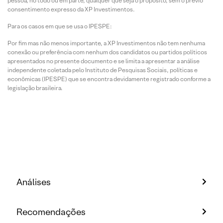
pessoa, no todo ou em parte, qualquer que seja o propósito, sem o prévio
consentimento expresso da XP Investimentos.
Para os casos em que se usa o IPESPE:
Por fim mas não menos importante, a XP Investimentos não tem nenhuma
conexão ou preferência com nenhum dos candidatos ou partidos políticos
apresentados no presente documento e se limita a apresentar a análise
independente coletada pelo Instituto de Pesquisas Sociais, políticas e
econômicas (IPESPE) que se encontra devidamente registrado conforme a
legislação brasileira.
Análises
Recomendações