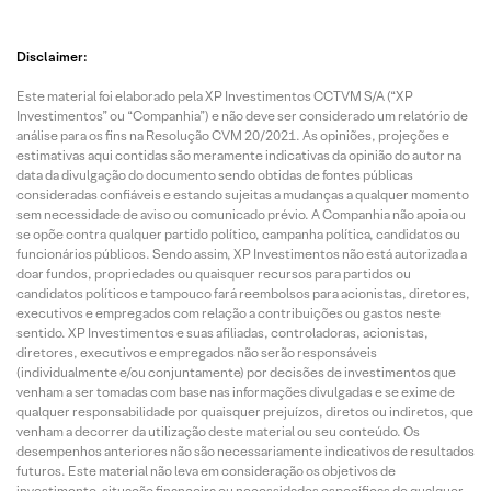
Disclaimer:
Este material foi elaborado pela XP Investimentos CCTVM S/A (“XP
Investimentos” ou “Companhia”) e não deve ser considerado um relatório de
análise para os fins na Resolução CVM 20/2021. As opiniões, projeções e
estimativas aqui contidas são meramente indicativas da opinião do autor na
data da divulgação do documento sendo obtidas de fontes públicas
consideradas confiáveis e estando sujeitas a mudanças a qualquer momento
sem necessidade de aviso ou comunicado prévio. A Companhia não apoia ou
se opõe contra qualquer partido político, campanha política, candidatos ou
funcionários públicos. Sendo assim, XP Investimentos não está autorizada a
doar fundos, propriedades ou quaisquer recursos para partidos ou
candidatos políticos e tampouco fará reembolsos para acionistas, diretores,
executivos e empregados com relação a contribuições ou gastos neste
sentido. XP Investimentos e suas afiliadas, controladoras, acionistas,
diretores, executivos e empregados não serão responsáveis
(individualmente e/ou conjuntamente) por decisões de investimentos que
venham a ser tomadas com base nas informações divulgadas e se exime de
qualquer responsabilidade por quaisquer prejuízos, diretos ou indiretos, que
venham a decorrer da utilização deste material ou seu conteúdo. Os
desempenhos anteriores não são necessariamente indicativos de resultados
futuros. Este material não leva em consideração os objetivos de
investimento, situação financeira ou necessidades específicas de qualquer