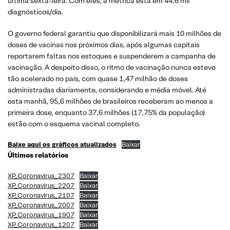
última sexta-feira. Com eles, a métrica está em 44,6 mil
diagnósticos/dia.
O governo federal garantiu que disponibilizará mais 10 milhões de
doses de vacinas nos próximos dias, após algumas capitais
reportarem faltas nos estoques e suspenderem a campanha de
vacinação. A despeito disso, o ritmo de vacinação nunca esteve
tão acelerado no país, com quase 1,47 milhão de doses
administradas diariamente, considerando e média móvel. Até
esta manhã, 95,6 milhões de brasileiros receberam ao menos a
primeira dose, enquanto 37,6 milhões (17,75% da população)
estão com o esquema vacinal completo.
Baixe aqui os gráficos atualizados
Baixar
Últimos relatórios
XP_Coronavirus_2307
Baixar
XP_Coronavirus_2207
Baixar
XP_Coronavirus_2107
Baixar
XP_Coronavirus_2007
Baixar
XP_Coronavirus_1907
Baixar
XP_Coronavirus_1207
Baixar