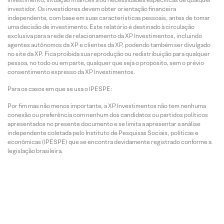
investidor. Os investidores devem obter orientação financeira
independente, com base em suas características pessoais, antes de tomar
uma decisão de investimento. Este relatório é destinado à circulação
exclusiva para a rede de relacionamento da XP Investimentos, incluindo
agentes autônomos da XP e clientes da XP, podendo também ser divulgado
no site da XP. Fica proibida sua reprodução ou redistribuição para qualquer
pessoa, no todo ou em parte, qualquer que seja o propósito, sem o prévio
consentimento expresso da XP Investimentos.
Para os casos em que se usa o IPESPE:
Por fim mas não menos importante, a XP Investimentos não tem nenhuma
conexão ou preferência com nenhum dos candidatos ou partidos políticos
apresentados no presente documento e se limita a apresentar a análise
independente coletada pelo Instituto de Pesquisas Sociais, políticas e
econômicas (IPESPE) que se encontra devidamente registrado conforme a
legislação brasileira.