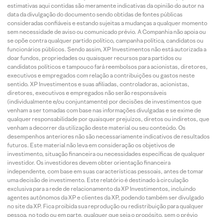
estimativas aqui contidas são meramente indicativas da opinião do autor na
data da divulgação do documento sendo obtidas de fontes públicas
consideradas confiáveis e estando sujeitas a mudanças a qualquer momento
sem necessidade de aviso ou comunicado prévio. A Companhia não apoia ou
se opõe contra qualquer partido político, campanha política, candidatos ou
funcionários públicos. Sendo assim, XP Investimentos não está autorizada a
doar fundos, propriedades ou quaisquer recursos para partidos ou
candidatos políticos e tampouco fará reembolsos para acionistas, diretores,
executivos e empregados com relação a contribuições ou gastos neste
sentido. XP Investimentos e suas afiliadas, controladoras, acionistas,
diretores, executivos e empregados não serão responsáveis
(individualmente e/ou conjuntamente) por decisões de investimentos que
venham a ser tomadas com base nas informações divulgadas e se exime de
qualquer responsabilidade por quaisquer prejuízos, diretos ou indiretos, que
venham a decorrer da utilização deste material ou seu conteúdo. Os
desempenhos anteriores não são necessariamente indicativos de resultados
futuros. Este material não leva em consideração os objetivos de
investimento, situação financeira ou necessidades específicas de qualquer
investidor. Os investidores devem obter orientação financeira
independente, com base em suas características pessoais, antes de tomar
uma decisão de investimento. Este relatório é destinado à circulação
exclusiva para a rede de relacionamento da XP Investimentos, incluindo
agentes autônomos da XP e clientes da XP, podendo também ser divulgado
no site da XP. Fica proibida sua reprodução ou redistribuição para qualquer
pessoa, no todo ou em parte, qualquer que seja o propósito, sem o prévio