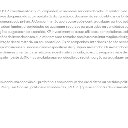
 (“XP Investimentos” ou “Companhia”) e não deve ser considerado um relatório de 
vas da opinião do autor na data da divulgação do documento sendo obtidas de fonte
municado prévio. A Companhia não apoia ou se opõe contra qualquer partido polít
 a doar fundos, propriedades ou quaisquer recursos para partidos ou candidatos po
ões ou gastos neste sentido. XP Investimentos e suas afiliadas, controladoras, ac
sões de investimentos que venham a ser tomadas com base nas informações divulga
tilização deste material ou seu conteúdo. Os desempenhos anteriores não são neces
ação financeira ou necessidades específicas de qualquer investidor. Os investido
o de investimento. Este relatório é destinado à circulação exclusiva para a rede d
do no site da XP. Fica proibida sua reprodução ou redistribuição para qualquer pe
tem nenhuma conexão ou preferência com nenhum dos candidatos ou partidos polít
e Pesquisas Sociais, políticas e econômicas (IPESPE) que se encontra devidamente r