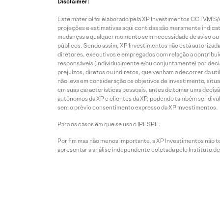
Disclaimer:
Este material foi elaborado pela XP Investimentos CCTVM S/A
projeções e estimativas aqui contidas são meramente indicati
mudanças a qualquer momento sem necessidade de aviso ou co
públicos. Sendo assim, XP Investimentos não está autorizada
diretores, executivos e empregados com relação a contribuiç
responsáveis (individualmente e/ou conjuntamente) por deci
prejuízos, diretos ou indiretos, que venham a decorrer da u
não leva em consideração os objetivos de investimento, situ
em suas características pessoais, antes de tomar uma decisã
autônomos da XP e clientes da XP, podendo também ser divulga
sem o prévio consentimento expresso da XP Investimentos.
Para os casos em que se usa o IPESPE:
Por fim mas não menos importante, a XP Investimentos não 
apresentar a análise independente coletada pelo Instituto d