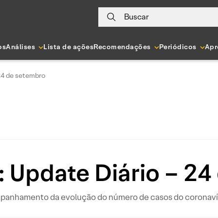
Buscar
os
Análises
Lista de ações
Recomendações
Periódicos
Apr
 24 de setembro
: Update Diário – 24
ompanhamento da evolução do número de casos do coronavír