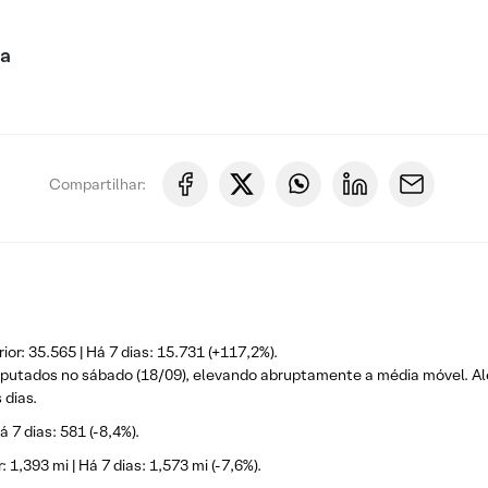
ca
Compartilhar:
or: 35.565 | Há 7 dias: 15.731 (+117,2%).
mputados no sábado (18/09), elevando abruptamente a média móvel. Alé
 dias.
á 7 dias: 581 (-8,4%).
 1,393 mi | Há 7 dias: 1,573 mi (-7,6%).