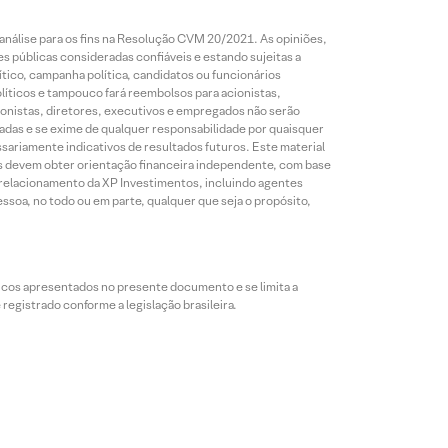
análise para os fins na Resolução CVM 20/2021. As opiniões,
s públicas consideradas confiáveis e estando sujeitas a
ico, campanha política, candidatos ou funcionários
líticos e tampouco fará reembolsos para acionistas,
ionistas, diretores, executivos e empregados não serão
das e se exime de qualquer responsabilidade por quaisquer
sariamente indicativos de resultados futuros. Este material
res devem obter orientação financeira independente, com base
e relacionamento da XP Investimentos, incluindo agentes
ssoa, no todo ou em parte, qualquer que seja o propósito,
icos apresentados no presente documento e se limita a
egistrado conforme a legislação brasileira.