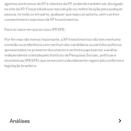
agentes autônomos da XP e clientes da XP, podendo também ser divulgado
no site da XP. Fica proibida sua reprodução ou redistribuição para qualquer
pessoa, no todo ou em parte, qualquer que seja o propósito, sem o prévio
consentimento expresso da XP Investimentos.
Para os casos em que se usa o IPESPE:
Por fim mas não menos importante, a XP Investimentos não tem nenhuma
conexão ou preferência com nenhum dos candidatos ou partidos políticos
apresentados no presente documento e se limita a apresentar a análise
independente coletada pelo Instituto de Pesquisas Sociais, políticas e
econômicas (IPESPE) que se encontra devidamente registrado conforme a
legislação brasileira.
Análises