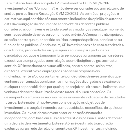
Este material foi elaborado pela XP Investimentos CCTVM S/A (“XP
Investimentos” ou “Companhia”) e não deve ser considerado um relatório de
análise para os fins na Resolução CVM 20/2021. As opiniões, projeções e
estimativas aqui contidas são meramente indicativas da opinião do autor na
data da divulgação do documento sendo obtidas de fontes públicas
consideradas confiáveis e estando sujeitas a mudanças a qualquer momento
sem necessidade de aviso ou comunicado prévio. A Companhia não apoia ou
se opõe contra qualquer partido político, campanha política, candidatos ou
funcionários públicos. Sendo assim, XP Investimentos não está autorizada a
doar fundos, propriedades ou quaisquer recursos para partidos ou
candidatos políticos e tampouco fará reembolsos para acionistas, diretores,
executivos e empregados com relação a contribuições ou gastos neste
sentido. XP Investimentos e suas afiliadas, controladoras, acionistas,
diretores, executivos e empregados não serão responsáveis
(individualmente e/ou conjuntamente) por decisões de investimentos que
venham a ser tomadas com base nas informações divulgadas e se exime de
qualquer responsabilidade por quaisquer prejuízos, diretos ou indiretos, que
venham a decorrer da utilização deste material ou seu conteúdo. Os
desempenhos anteriores não são necessariamente indicativos de resultados
futuros. Este material não leva em consideração os objetivos de
investimento, situação financeira ou necessidades específicas de qualquer
investidor. Os investidores devem obter orientação financeira
independente, com base em suas características pessoais, antes de tomar
uma decisão de investimento. Este relatório é destinado à circulação
exclusiva para a rede de relacionamento da XP Investimentos, incluindo