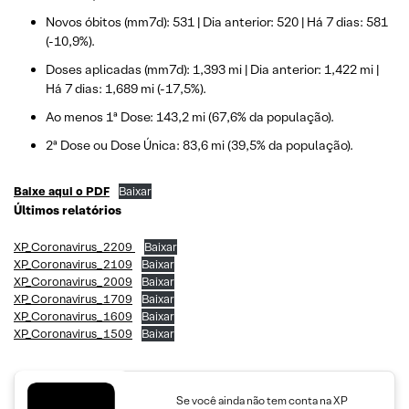
Novos óbitos (mm7d): 531 | Dia anterior: 520 | Há 7 dias: 581
(-10,9%).
Doses aplicadas (mm7d): 1,393 mi | Dia anterior: 1,422 mi |
Há 7 dias: 1,689 mi (-17,5%).
Ao menos 1ª Dose: 143,2 mi (67,6% da população).
2ª Dose ou Dose Única: 83,6 mi (39,5% da população).
Baixe aqui o PDF
Baixar
Últimos relatórios
XP_Coronavirus_2209
Baixar
XP_Coronavirus_2109
Baixar
XP_Coronavirus_2009
Baixar
XP_Coronavirus_1709
Baixar
XP_Coronavirus_1609
Baixar
XP_Coronavirus_1509
Baixar
Se você ainda não tem conta na XP