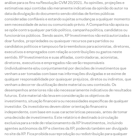
análise para os fins na Resolução CVM 20/2021. As opiniões, projeções e
estimativas aqui contidas são meramente indicativas da opinião do autor na
data da divulgação do documento sendo obtidas de fontes públicas
consideradas confiáveis e estando sujeitas a mudanças a qualquer momento
sem necessidade de aviso ou comunicado prévio. A Companhia não apoia ou
se opõe contra qualquer partido político, campanha política, candidatos ou
funcionários públicos. Sendo assim, XP Investimentos não está autorizada a
doar fundos, propriedades ou quaisquer recursos para partidos ou
candidatos políticos e tampouco fará reembolsos para acionistas, diretores,
executivos e empregados com relação a contribuições ou gastos neste
sentido. XP Investimentos e suas afiliadas, controladoras, acionistas,
diretores, executivos e empregados não serão responsáveis
(individualmente e/ou conjuntamente) por decisões de investimentos que
venham a ser tomadas com base nas informações divulgadas e se exime de
qualquer responsabilidade por quaisquer prejuízos, diretos ou indiretos, que
venham a decorrer da utilização deste material ou seu conteúdo. Os
desempenhos anteriores não são necessariamente indicativos de resultados
futuros. Este material não leva em consideração os objetivos de
investimento, situação financeira ou necessidades específicas de qualquer
investidor. Os investidores devem obter orientação financeira
independente, com base em suas características pessoais, antes de tomar
uma decisão de investimento. Este relatório é destinado à circulação
exclusiva para a rede de relacionamento da XP Investimentos, incluindo
agentes autônomos da XP e clientes da XP, podendo também ser divulgado
no site da XP. Fica proibida sua reprodução ou redistribuição para qualquer