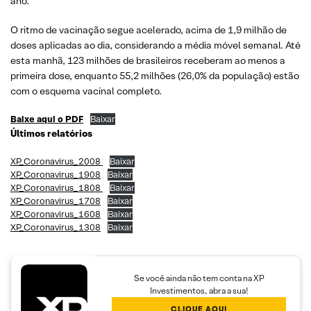
ano.
O ritmo de vacinação segue acelerado, acima de 1,9 milhão de
doses aplicadas ao dia, considerando a média móvel semanal. Até
esta manhã, 123 milhões de brasileiros receberam ao menos a
primeira dose, enquanto 55,2 milhões (26,0% da população) estão
com o esquema vacinal completo.
Baixe aqui o PDF
Baixar
Últimos relatórios
XP_Coronavirus_2008
Baixar
XP_Coronavirus_1908
Baixar
XP_Coronavirus_1808
Baixar
XP_Coronavirus_1708
Baixar
XP_Coronavirus_1608
Baixar
XP_Coronavirus_1308
Baixar
Se você ainda não tem conta na XP
Investimentos, abra a sua!
CLIQUE AQUI