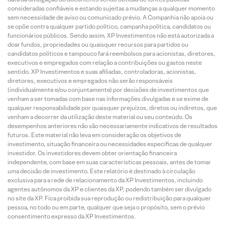
consideradas confiáveis e estando sujeitas a mudanças a qualquer momento
sem necessidade de aviso ou comunicado prévio. A Companhia não apoia ou
se opõe contra qualquer partido político, campanha política, candidatos ou
funcionários públicos. Sendo assim, XP Investimentos não está autorizada a
doar fundos, propriedades ou quaisquer recursos para partidos ou
candidatos políticos e tampouco fará reembolsos para acionistas, diretores,
executivos e empregados com relação a contribuições ou gastos neste
sentido. XP Investimentos e suas afiliadas, controladoras, acionistas,
diretores, executivos e empregados não serão responsáveis
(individualmente e/ou conjuntamente) por decisões de investimentos que
venham a ser tomadas com base nas informações divulgadas e se exime de
qualquer responsabilidade por quaisquer prejuízos, diretos ou indiretos, que
venham a decorrer da utilização deste material ou seu conteúdo. Os
desempenhos anteriores não são necessariamente indicativos de resultados
futuros. Este material não leva em consideração os objetivos de
investimento, situação financeira ou necessidades específicas de qualquer
investidor. Os investidores devem obter orientação financeira
independente, com base em suas características pessoais, antes de tomar
uma decisão de investimento. Este relatório é destinado à circulação
exclusiva para a rede de relacionamento da XP Investimentos, incluindo
agentes autônomos da XP e clientes da XP, podendo também ser divulgado
no site da XP. Fica proibida sua reprodução ou redistribuição para qualquer
pessoa, no todo ou em parte, qualquer que seja o propósito, sem o prévio
consentimento expresso da XP Investimentos.