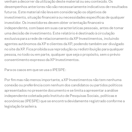
venham a decorrer da utilização deste material ou seu conteúdo. Os
desempenhos anteriores não são necessariamente indicativos de resultados
futuros. Este material não leva em consideração os objetivos de
investimento, situação financeira ou necessidades específicas de qualquer
investidor. Os investidores devem obter orientação financeira
independente, com base em suas características pessoais, antes de tomar
uma decisão de investimento. Este relatório é destinado à circulação
exclusiva para a rede de relacionamento da XP Investimentos, incluindo
agentes autônomos da XP e clientes da XP, podendo também ser divulgado
no site da XP. Fica proibida sua reprodução ou redistribuição para qualquer
pessoa, no todo ou em parte, qualquer que seja o propósito, sem o prévio
consentimento expresso da XP Investimentos.
Para os casos em que se usa o IPESPE:
Por fim mas não menos importante, a XP Investimentos não tem nenhuma
conexão ou preferência com nenhum dos candidatos ou partidos políticos
apresentados no presente documento e se limita a apresentar a análise
independente coletada pelo Instituto de Pesquisas Sociais, políticas e
econômicas (IPESPE) que se encontra devidamente registrado conforme a
legislação brasileira.