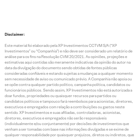
Disclaimer:
Este material foi elaborado pela XP Investimentos CCTVM S/A (“XP
Investimentos” ou “Companhia”) e não deve ser considerado um relatório de
análise para os fins na Resolução CVM 20/2021. As opiniões, projeções e
estimativas aqui contidas são meramente indicativas da opinião do autor na
data da divulgação do documento sendo obtidas de fontes públicas
consideradas confiáveis e estando sujeitas a mudanças a qualquer momento
sem necessidade de aviso ou comunicado prévio. A Companhia não apoia ou
se opõe contra qualquer partido político, campanha política, candidatos ou
funcionários públicos. Sendo assim, XP Investimentos não está autorizada a
doar fundos, propriedades ou quaisquer recursos para partidos ou
candidatos políticos e tampouco fará reembolsos para acionistas, diretores,
executivos e empregados com relação a contribuições ou gastos neste
sentido. XP Investimentos e suas afiliadas, controladoras, acionistas,
diretores, executivos e empregados não serão responsáveis
(individualmente e/ou conjuntamente) por decisões de investimentos que
venham a ser tomadas com base nas informações divulgadas e se exime de
qualquer responsabilidade por quaisquer prejuízos, diretos ou indiretos, que