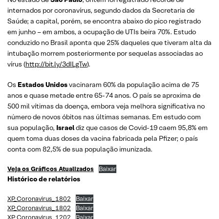
internados por coronavírus, segundo dados da Secretaria de
Saúde; a capital, porém, se encontra abaixo do pico registrado
em junho – em ambos, a ocupação de UTIs beira 70%. Estudo
conduzido no Brasil aponta que 25% daqueles que tiveram alta da
intubação morrem posteriormente por sequelas associadas ao
vírus (
http://bit.ly/3dILgTw
).
Os
Estados Unidos
vacinaram 60% da população acima de 75
anos e quase metade entre 65-74 anos. O país se aproxima de
500 mil vítimas da doença, embora veja melhora significativa no
número de novos óbitos nas últimas semanas. Em estudo com
sua população,
Israel
diz que casos de Covid-19 caem 95,8% em
quem toma duas doses da vacina fabricada pela Pfizer; o país
conta com 82,5% de sua população imunizada.
Veja os Gráficos Atualizados
Baixar
Histórico de relatórios
XP_Coronavirus_1802
Baixar
XP_Coronavirus_1802
Baixar
XP_Coronavirus_1202
Baixar