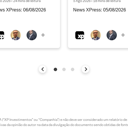
o 2026 • 24 mins de leitura
5 Ago 2026 • 18 mins de leitura
ws XPress: 06/08/2026
News XPress: 05/08/2026
 (“XP Investimentos” ou “Companhia”) e não deve ser considerado um relatório de 
vas da opinião do autor na data da divulgação do documento sendo obtidas de fonte