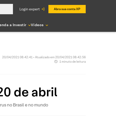
login expert
Abra sua conta XP
enda a Investir
Vídeos
20/04/2021 08:42:41 • Atualizado em 20/04/2021 08:42:56
1 minuto de leitura
0 de abril
us no Brasil e no mundo