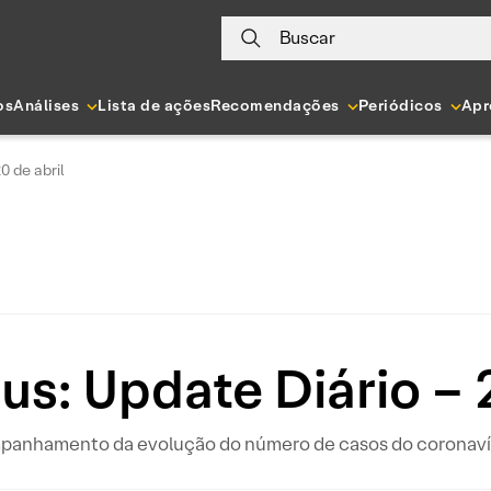
Buscar
os
Análises
Lista de ações
Recomendações
Periódicos
Apr
0 de abril
us: Update Diário – 2
ompanhamento da evolução do número de casos do coronavír