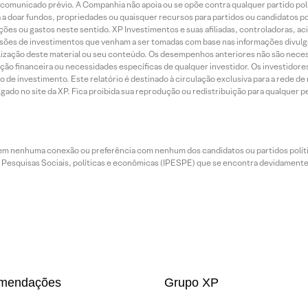
municado prévio. A Companhia não apoia ou se opõe contra qualquer partido polít
 a doar fundos, propriedades ou quaisquer recursos para partidos ou candidatos po
ões ou gastos neste sentido. XP Investimentos e suas afiliadas, controladoras, ac
sões de investimentos que venham a ser tomadas com base nas informações divulga
tilização deste material ou seu conteúdo. Os desempenhos anteriores não são neces
ação financeira ou necessidades específicas de qualquer investidor. Os investido
o de investimento. Este relatório é destinado à circulação exclusiva para a rede d
do no site da XP. Fica proibida sua reprodução ou redistribuição para qualquer pe
tem nenhuma conexão ou preferência com nenhum dos candidatos ou partidos polít
e Pesquisas Sociais, políticas e econômicas (IPESPE) que se encontra devidamente r
mendações
Grupo XP