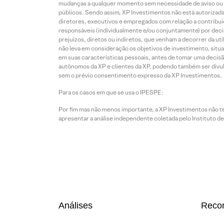
mudanças a qualquer momento sem necessidade de aviso ou co
públicos. Sendo assim, XP Investimentos não está autorizada
diretores, executivos e empregados com relação a contribuiç
responsáveis (individualmente e/ou conjuntamente) por deci
prejuízos, diretos ou indiretos, que venham a decorrer da u
não leva em consideração os objetivos de investimento, situ
em suas características pessoais, antes de tomar uma decisã
autônomos da XP e clientes da XP, podendo também ser divulga
sem o prévio consentimento expresso da XP Investimentos.
Para os casos em que se usa o IPESPE:
Por fim mas não menos importante, a XP Investimentos não 
apresentar a análise independente coletada pelo Instituto d
Análises
Reco