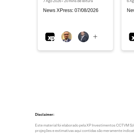
7 Ago 2026 • 20 mins de leitura
6 Ag
News XPress: 07/08/2026
Ne
Disclaimer:
Este material foi elaborado pela XP Investimentos CCTVM S/A
projeções e estimativas aqui contidas são meramente indicati