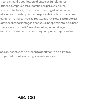
ico, campanha política, candidatos ou funcionários
líticos e tampouco fará reembolsos para acionistas,
ionistas, diretores, executivos e empregados não serão
das e se exime de qualquer responsabilidade por quaisquer
sariamente indicativos de resultados futuros. Este material
res devem obter orientação financeira independente, com base
e relacionamento da XP Investimentos, incluindo agentes
ssoa, no todo ou em parte, qualquer que seja o propósito,
icos apresentados no presente documento e se limita a
egistrado conforme a legislação brasileira.
Analistas