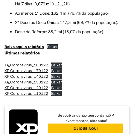
Há 7 dias: 0,679 mi (+121,2%).
Ao menos 1ª Dose: 162,4 mi (76,7% da população).
2ª Dose ou Dose Única: 147,5 mi (69,7% da população).
Dose de Reforço: 38,2 mi (18,0% da população).
Baixa aqui o relatório
Baixar
Últimos relatórios
XP_Coronavirus_180122
Baixar
XP_Coronavirus_170122
Baixar
XP_Coronavirus_140122
Baixar
XP_Coronavirus_130122
Baixar
XP_Coronavirus_120122
Baixar
XP_Coronavirus_110122
Baixar
Se você ainda não tem conta na XP
Investimentos, abra a sua!
CLIQUE AQUI