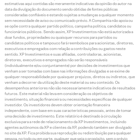
estimativas aqui contidas são meramente indicativas da opinião do autor na
data da divulgação do documento sendo obtidas de fontes públicas
consideradas confiáveis e estando sujeitas a mudanças a qualquer momento
sem necessidade de aviso ou comunicado prévio. A Companhia não apoia ou
se opõe contra qualquer partido político, campanha política, candidatos ou
funcionários públicos. Sendo assim, XP Investimentos não está autorizada a
doar fundos, propriedades ou quaisquer recursos para partidos ou
candidatos políticos e tampouco fará reembolsos para acionistas, diretores,
executivos e empregados com relação a contribuições ou gastos neste
sentido. XP Investimentos e suas afiliadas, controladoras, acionistas,
diretores, executivos e empregados não serão responsáveis
(individualmente e/ou conjuntamente) por decisões de investimentos que
venham a ser tomadas com base nas informações divulgadas e se exime de
qualquer responsabilidade por quaisquer prejuízos, diretos ou indiretos, que
venham a decorrer da utilização deste material ou seu conteúdo. Os
desempenhos anteriores não são necessariamente indicativos de resultados
futuros. Este material não leva em consideração os objetivos de
investimento, situação financeira ou necessidades específicas de qualquer
investidor. Os investidores devem obter orientação financeira
independente, com base em suas características pessoais, antes de tomar
uma decisão de investimento. Este relatório é destinado à circulação
exclusiva para a rede de relacionamento da XP Investimentos, incluindo
agentes autônomos da XP e clientes da XP, podendo também ser divulgado
no site da XP. Fica proibida sua reprodução ou redistribuição para qualquer
pessoa, no todo ou em parte, qualquer que seja o propósito, sem o prévio