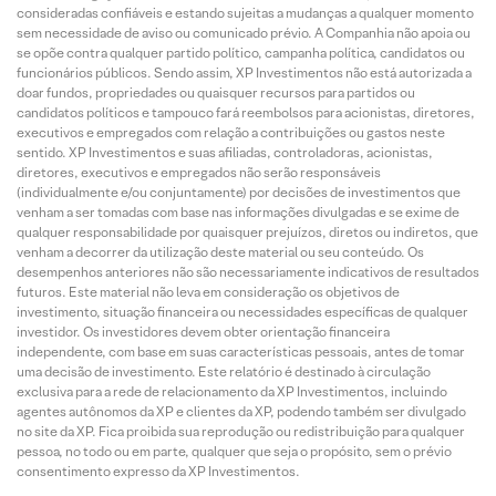
consideradas confiáveis e estando sujeitas a mudanças a qualquer momento
sem necessidade de aviso ou comunicado prévio. A Companhia não apoia ou
se opõe contra qualquer partido político, campanha política, candidatos ou
funcionários públicos. Sendo assim, XP Investimentos não está autorizada a
doar fundos, propriedades ou quaisquer recursos para partidos ou
candidatos políticos e tampouco fará reembolsos para acionistas, diretores,
executivos e empregados com relação a contribuições ou gastos neste
sentido. XP Investimentos e suas afiliadas, controladoras, acionistas,
diretores, executivos e empregados não serão responsáveis
(individualmente e/ou conjuntamente) por decisões de investimentos que
venham a ser tomadas com base nas informações divulgadas e se exime de
qualquer responsabilidade por quaisquer prejuízos, diretos ou indiretos, que
venham a decorrer da utilização deste material ou seu conteúdo. Os
desempenhos anteriores não são necessariamente indicativos de resultados
futuros. Este material não leva em consideração os objetivos de
investimento, situação financeira ou necessidades específicas de qualquer
investidor. Os investidores devem obter orientação financeira
independente, com base em suas características pessoais, antes de tomar
uma decisão de investimento. Este relatório é destinado à circulação
exclusiva para a rede de relacionamento da XP Investimentos, incluindo
agentes autônomos da XP e clientes da XP, podendo também ser divulgado
no site da XP. Fica proibida sua reprodução ou redistribuição para qualquer
pessoa, no todo ou em parte, qualquer que seja o propósito, sem o prévio
consentimento expresso da XP Investimentos.