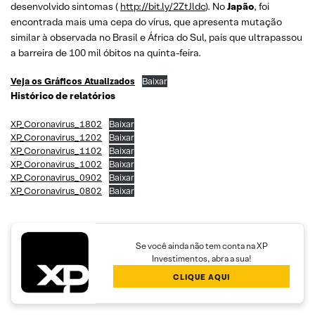
desenvolvido sintomas (
http://bit.ly/2ZtJldc
). No
Japão
, foi
encontrada mais uma cepa do vírus, que apresenta mutação
similar à observada no Brasil e África do Sul, país que ultrapassou
a barreira de 100 mil óbitos na quinta-feira.
Veja os Gráficos Atualizados
Baixar
Histórico de relatórios
XP_Coronavirus_1802
Baixar
XP_Coronavirus_1202
Baixar
XP_Coronavirus_1102
Baixar
XP_Coronavirus_1002
Baixar
XP_Coronavirus_0902
Baixar
XP_Coronavirus_0802
Baixar
Se você ainda não tem conta na XP
Investimentos, abra a sua!
CLIQUE AQUI