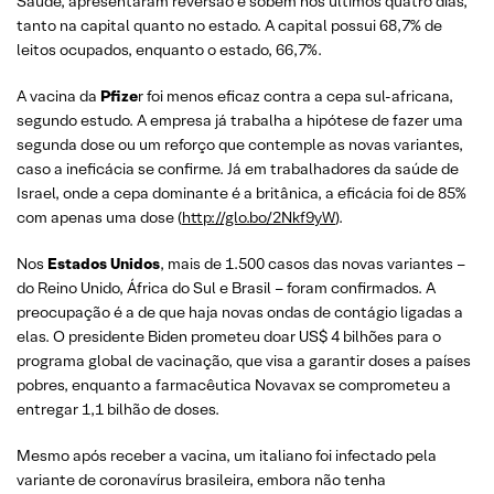
Saúde, apresentaram reversão e sobem nos últimos quatro dias,
tanto na capital quanto no estado. A capital possui 68,7% de
leitos ocupados, enquanto o estado, 66,7%.
A vacina da
Pfize
r foi menos eficaz contra a cepa sul-africana,
segundo estudo. A empresa já trabalha a hipótese de fazer uma
segunda dose ou um reforço que contemple as novas variantes,
caso a ineficácia se confirme. Já em trabalhadores da saúde de
Israel, onde a cepa dominante é a britânica, a eficácia foi de 85%
com apenas uma dose (
http://glo.bo/2Nkf9yW
).
Nos
Estados Unidos
, mais de 1.500 casos das novas variantes –
do Reino Unido, África do Sul e Brasil – foram confirmados. A
preocupação é a de que haja novas ondas de contágio ligadas a
elas. O presidente Biden prometeu doar US$ 4 bilhões para o
programa global de vacinação, que visa a garantir doses a países
pobres, enquanto a farmacêutica Novavax se comprometeu a
entregar 1,1 bilhão de doses.
Mesmo após receber a vacina, um italiano foi infectado pela
variante de coronavírus brasileira, embora não tenha