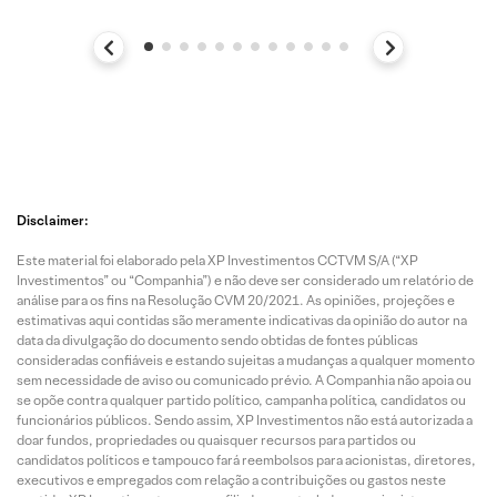
Disclaimer:
Este material foi elaborado pela XP Investimentos CCTVM S/A (“XP
Investimentos” ou “Companhia”) e não deve ser considerado um relatório de
análise para os fins na Resolução CVM 20/2021. As opiniões, projeções e
estimativas aqui contidas são meramente indicativas da opinião do autor na
data da divulgação do documento sendo obtidas de fontes públicas
consideradas confiáveis e estando sujeitas a mudanças a qualquer momento
sem necessidade de aviso ou comunicado prévio. A Companhia não apoia ou
se opõe contra qualquer partido político, campanha política, candidatos ou
funcionários públicos. Sendo assim, XP Investimentos não está autorizada a
doar fundos, propriedades ou quaisquer recursos para partidos ou
candidatos políticos e tampouco fará reembolsos para acionistas, diretores,
executivos e empregados com relação a contribuições ou gastos neste