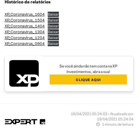
Histórico de relatórios
XP_Coronavirus_1604
Baixar
XP_Coronavirus_1504
Baixar
XP_Coronavirus_1404
Baixar
XP_Coronavirus_1304
Baixar
XP_Coronavirus_1204
Baixar
XP_Coronavirus_0904
Baixar
Se você ainda não tem conta na XP
Investimentos, abra a sua!
CLIQUE AQUI
19/04/2021 05:24:03 • Atualizado em
19/04/2021 05:24:04
1 minuto de leitura