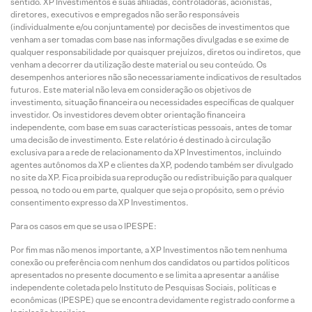
sentido. XP Investimentos e suas afiliadas, controladoras, acionistas,
diretores, executivos e empregados não serão responsáveis
(individualmente e/ou conjuntamente) por decisões de investimentos que
venham a ser tomadas com base nas informações divulgadas e se exime de
qualquer responsabilidade por quaisquer prejuízos, diretos ou indiretos, que
venham a decorrer da utilização deste material ou seu conteúdo. Os
desempenhos anteriores não são necessariamente indicativos de resultados
futuros. Este material não leva em consideração os objetivos de
investimento, situação financeira ou necessidades específicas de qualquer
investidor. Os investidores devem obter orientação financeira
independente, com base em suas características pessoais, antes de tomar
uma decisão de investimento. Este relatório é destinado à circulação
exclusiva para a rede de relacionamento da XP Investimentos, incluindo
agentes autônomos da XP e clientes da XP, podendo também ser divulgado
no site da XP. Fica proibida sua reprodução ou redistribuição para qualquer
pessoa, no todo ou em parte, qualquer que seja o propósito, sem o prévio
consentimento expresso da XP Investimentos.
Para os casos em que se usa o IPESPE:
Por fim mas não menos importante, a XP Investimentos não tem nenhuma
conexão ou preferência com nenhum dos candidatos ou partidos políticos
apresentados no presente documento e se limita a apresentar a análise
independente coletada pelo Instituto de Pesquisas Sociais, políticas e
econômicas (IPESPE) que se encontra devidamente registrado conforme a