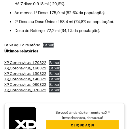
Há 7 dias: 0,918 mi (-20,6%).
Ao menos 1ª Dose: 175,0 mi (82,6% da população).
2ª Dose ou Dose Única: 158,4 mi (74,8% da população).
Dose de Reforço: 72,2 mi (34,1% da população).
Baixa aqui o relatório
Baixar
Últimos relatórios
XP_Coronavirus_170322
Baixar
XP_Coronavirus_160322
Baixar
XP_Coronavirus_150322
Baixar
XP_Coronavirus_140322
Baixar
XP_Coronavirus_080322
Baixar
XP_Coronavirus_070322
Baixar
Se você ainda não tem conta na XP
Investimentos, abra a sua!
CLIQUE AQUI