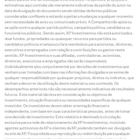
estimativas aqui contidas são meramente indicativas da opinião do autor na
data da divulgação do documento sendo obtidas de fontes públicas
consideradas confiáveis e estando sujeitas a mudanças a qualquer momento
sem necessidade de aviso ou comunicado prévio. A Companhia não apoia ou
se opõe contra qualquer partido político, campanha política, candidatos ou
funcionários públicos. Sendo assim, XP Investimentos não está autorizada a
doar fundos, propriedades ou quaisquer recursos para partidos ou
candidatos políticos e tampouco fará reembolsos para acionistas, diretores,
executivos e empregados com relação a contribuições ou gastos neste
sentido. XP Investimentos e suas afiliadas, controladoras, acionistas,
diretores, executivos e empregados não serão responsáveis
(individualmente e/ou conjuntamente) por decisões de investimentos que
venham a ser tomadas com base nas informações divulgadas e se exime de
qualquer responsabilidade por quaisquer prejuízos, diretos ou indiretos, que
venham a decorrer da utilização deste material ou seu conteúdo. Os
desempenhos anteriores não são necessariamente indicativos de resultados
futuros. Este material não leva em consideração os objetivos de
investimento, situação financeira ou necessidades específicas de qualquer
investidor. Os investidores devem obter orientação financeira
independente, com base em suas características pessoais, antes de tomar
uma decisão de investimento. Este relatório é destinado à circulação
exclusiva para a rede de relacionamento da XP Investimentos, incluindo
agentes autônomos da XP e clientes da XP, podendo também ser divulgado
no site da XP. Fica proibida sua reprodução ou redistribuição para qualquer