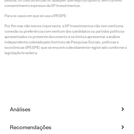
pessoa, no todo ou em parte, qualquer que seja o propósito, sem o prévio
consentimento expresso da XP Investimentos.
Para os casos em que se usa o IPESPE:
Por fim mas não menos importante, a XP Investimentos não tem nenhuma
conexão ou preferência com nenhum dos candidatos ou partidos políticos
apresentados no presente documento e se limita a apresentar a análise
independente coletada pelo Instituto de Pesquisas Sociais, políticas e
econômicas (IPESPE) que se encontra devidamente registrado conforme a
legislação brasileira.
Análises
Recomendações