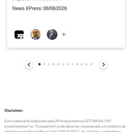
News XPress: 06/08/2026
Disclaimer:
Este material foi elaborado pela XP Investimentos CCTVM S/A (“XP
Investimentos” ou “Companhia”) e não deve ser considerado um relatório de
análise para os fins na Resolução CVM 20/2021. As opiniões, projeções e