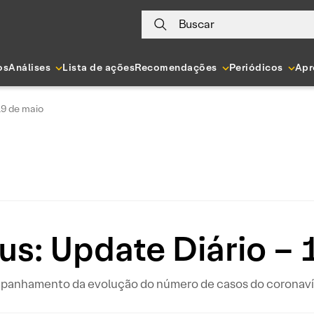
Buscar
os
Análises
Lista de ações
Recomendações
Periódicos
Apr
19 de maio
us: Update Diário – 
ompanhamento da evolução do número de casos do coronavír