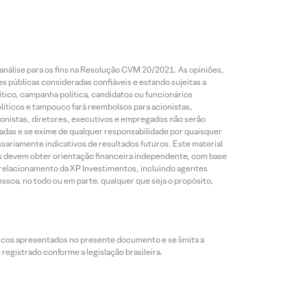
análise para os fins na Resolução CVM 20/2021. As opiniões,
s públicas consideradas confiáveis e estando sujeitas a
ico, campanha política, candidatos ou funcionários
líticos e tampouco fará reembolsos para acionistas,
ionistas, diretores, executivos e empregados não serão
das e se exime de qualquer responsabilidade por quaisquer
sariamente indicativos de resultados futuros. Este material
res devem obter orientação financeira independente, com base
e relacionamento da XP Investimentos, incluindo agentes
ssoa, no todo ou em parte, qualquer que seja o propósito,
icos apresentados no presente documento e se limita a
egistrado conforme a legislação brasileira.