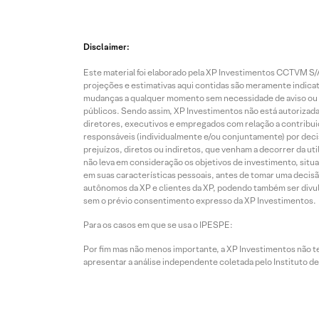
Disclaimer:
Este material foi elaborado pela XP Investimentos CCTVM S/A
projeções e estimativas aqui contidas são meramente indicati
mudanças a qualquer momento sem necessidade de aviso ou co
públicos. Sendo assim, XP Investimentos não está autorizada
diretores, executivos e empregados com relação a contribuiç
responsáveis (individualmente e/ou conjuntamente) por deci
prejuízos, diretos ou indiretos, que venham a decorrer da u
não leva em consideração os objetivos de investimento, situ
em suas características pessoais, antes de tomar uma decisã
autônomos da XP e clientes da XP, podendo também ser divulga
sem o prévio consentimento expresso da XP Investimentos.
Para os casos em que se usa o IPESPE:
Por fim mas não menos importante, a XP Investimentos não 
apresentar a análise independente coletada pelo Instituto d