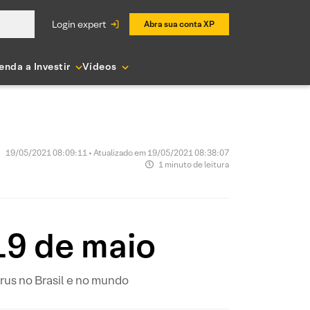
login expert
Abra sua conta XP
enda a Investir
Vídeos
19/05/2021 08:09:11 • Atualizado em 19/05/2021 08:38:07
1 minuto de leitura
19 de maio
us no Brasil e no mundo