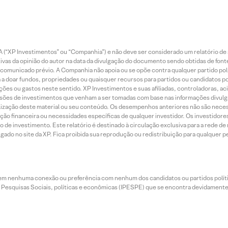
 (“XP Investimentos” ou “Companhia”) e não deve ser considerado um relatório de 
vas da opinião do autor na data da divulgação do documento sendo obtidas de fonte
municado prévio. A Companhia não apoia ou se opõe contra qualquer partido polít
 a doar fundos, propriedades ou quaisquer recursos para partidos ou candidatos po
ões ou gastos neste sentido. XP Investimentos e suas afiliadas, controladoras, ac
sões de investimentos que venham a ser tomadas com base nas informações divulga
tilização deste material ou seu conteúdo. Os desempenhos anteriores não são neces
ação financeira ou necessidades específicas de qualquer investidor. Os investido
o de investimento. Este relatório é destinado à circulação exclusiva para a rede d
do no site da XP. Fica proibida sua reprodução ou redistribuição para qualquer pe
tem nenhuma conexão ou preferência com nenhum dos candidatos ou partidos polít
e Pesquisas Sociais, políticas e econômicas (IPESPE) que se encontra devidamente r