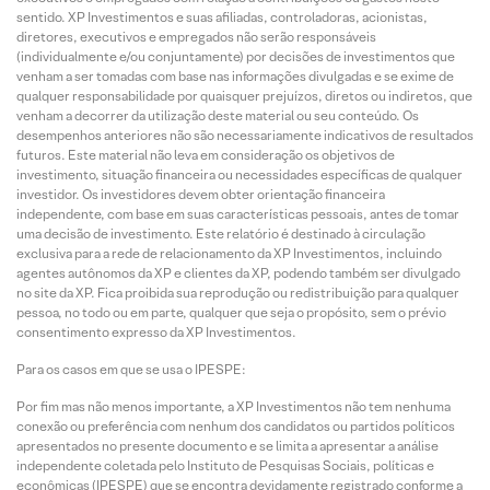
sentido. XP Investimentos e suas afiliadas, controladoras, acionistas,
diretores, executivos e empregados não serão responsáveis
(individualmente e/ou conjuntamente) por decisões de investimentos que
venham a ser tomadas com base nas informações divulgadas e se exime de
qualquer responsabilidade por quaisquer prejuízos, diretos ou indiretos, que
venham a decorrer da utilização deste material ou seu conteúdo. Os
desempenhos anteriores não são necessariamente indicativos de resultados
futuros. Este material não leva em consideração os objetivos de
investimento, situação financeira ou necessidades específicas de qualquer
investidor. Os investidores devem obter orientação financeira
independente, com base em suas características pessoais, antes de tomar
uma decisão de investimento. Este relatório é destinado à circulação
exclusiva para a rede de relacionamento da XP Investimentos, incluindo
agentes autônomos da XP e clientes da XP, podendo também ser divulgado
no site da XP. Fica proibida sua reprodução ou redistribuição para qualquer
pessoa, no todo ou em parte, qualquer que seja o propósito, sem o prévio
consentimento expresso da XP Investimentos.
Para os casos em que se usa o IPESPE:
Por fim mas não menos importante, a XP Investimentos não tem nenhuma
conexão ou preferência com nenhum dos candidatos ou partidos políticos
apresentados no presente documento e se limita a apresentar a análise
independente coletada pelo Instituto de Pesquisas Sociais, políticas e
econômicas (IPESPE) que se encontra devidamente registrado conforme a