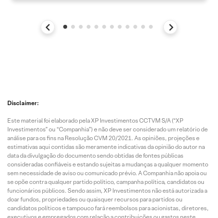
Disclaimer:
Este material foi elaborado pela XP Investimentos CCTVM S/A (“XP
Investimentos” ou “Companhia”) e não deve ser considerado um relatório de
análise para os fins na Resolução CVM 20/2021. As opiniões, projeções e
estimativas aqui contidas são meramente indicativas da opinião do autor na
data da divulgação do documento sendo obtidas de fontes públicas
consideradas confiáveis e estando sujeitas a mudanças a qualquer momento
sem necessidade de aviso ou comunicado prévio. A Companhia não apoia ou
se opõe contra qualquer partido político, campanha política, candidatos ou
funcionários públicos. Sendo assim, XP Investimentos não está autorizada a
doar fundos, propriedades ou quaisquer recursos para partidos ou
candidatos políticos e tampouco fará reembolsos para acionistas, diretores,
executivos e empregados com relação a contribuições ou gastos neste