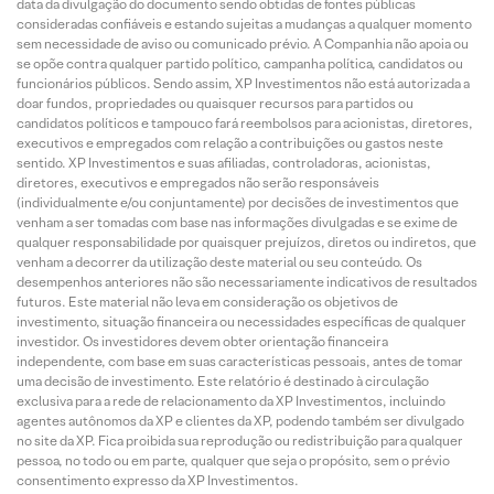
data da divulgação do documento sendo obtidas de fontes públicas
consideradas confiáveis e estando sujeitas a mudanças a qualquer momento
sem necessidade de aviso ou comunicado prévio. A Companhia não apoia ou
se opõe contra qualquer partido político, campanha política, candidatos ou
funcionários públicos. Sendo assim, XP Investimentos não está autorizada a
doar fundos, propriedades ou quaisquer recursos para partidos ou
candidatos políticos e tampouco fará reembolsos para acionistas, diretores,
executivos e empregados com relação a contribuições ou gastos neste
sentido. XP Investimentos e suas afiliadas, controladoras, acionistas,
diretores, executivos e empregados não serão responsáveis
(individualmente e/ou conjuntamente) por decisões de investimentos que
venham a ser tomadas com base nas informações divulgadas e se exime de
qualquer responsabilidade por quaisquer prejuízos, diretos ou indiretos, que
venham a decorrer da utilização deste material ou seu conteúdo. Os
desempenhos anteriores não são necessariamente indicativos de resultados
futuros. Este material não leva em consideração os objetivos de
investimento, situação financeira ou necessidades específicas de qualquer
investidor. Os investidores devem obter orientação financeira
independente, com base em suas características pessoais, antes de tomar
uma decisão de investimento. Este relatório é destinado à circulação
exclusiva para a rede de relacionamento da XP Investimentos, incluindo
agentes autônomos da XP e clientes da XP, podendo também ser divulgado
no site da XP. Fica proibida sua reprodução ou redistribuição para qualquer
pessoa, no todo ou em parte, qualquer que seja o propósito, sem o prévio
consentimento expresso da XP Investimentos.