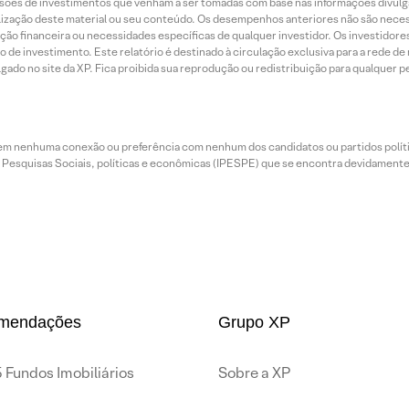
sões de investimentos que venham a ser tomadas com base nas informações divulga
tilização deste material ou seu conteúdo. Os desempenhos anteriores não são neces
ação financeira ou necessidades específicas de qualquer investidor. Os investido
o de investimento. Este relatório é destinado à circulação exclusiva para a rede d
do no site da XP. Fica proibida sua reprodução ou redistribuição para qualquer pe
tem nenhuma conexão ou preferência com nenhum dos candidatos ou partidos polít
e Pesquisas Sociais, políticas e econômicas (IPESPE) que se encontra devidamente r
mendações
Grupo XP
 Fundos Imobiliários
Sobre a XP