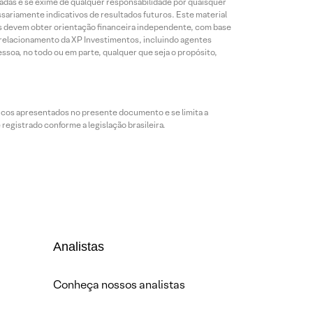
das e se exime de qualquer responsabilidade por quaisquer
sariamente indicativos de resultados futuros. Este material
res devem obter orientação financeira independente, com base
e relacionamento da XP Investimentos, incluindo agentes
ssoa, no todo ou em parte, qualquer que seja o propósito,
icos apresentados no presente documento e se limita a
egistrado conforme a legislação brasileira.
Analistas
Conheça nossos analistas