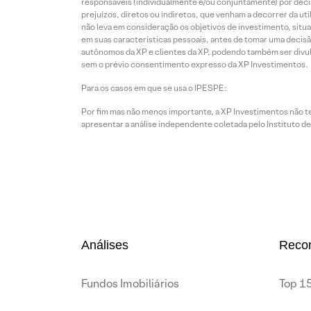
responsáveis (individualmente e/ou conjuntamente) por deci
prejuízos, diretos ou indiretos, que venham a decorrer da u
não leva em consideração os objetivos de investimento, situ
em suas características pessoais, antes de tomar uma decisã
autônomos da XP e clientes da XP, podendo também ser divulga
sem o prévio consentimento expresso da XP Investimentos.
Para os casos em que se usa o IPESPE:
Por fim mas não menos importante, a XP Investimentos não 
apresentar a análise independente coletada pelo Instituto d
Análises
Reco
Fundos Imobiliários
Top 15