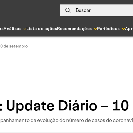
Buscar
os
Análises
Lista de ações
Recomendações
Periódicos
Apr
 10 de setembro
: Update Diário – 10
ompanhamento da evolução do número de casos do coronavír