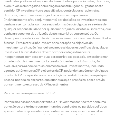
candidatos políticos e tampouco fará reembolsos para acionistas, diretores,
executivos e empregados com relação a contribuições ou gastos neste
sentido. XP Investimentos e suas afiliadas, controladoras, acionistas,
diretores, executivos e empregados não serão responsáveis
(individualmente e/ou conjuntamente) por decisões de investimentos que
venham a ser tomadas com base nas informações divulgadas e se exime de
qualquer responsabilidade por quaisquer prejuízos, diretos ou indiretos, que
venham a decorrer da utilização deste material ou seu conteúdo. Os
desempenhos anteriores não são necessariamente indicativos de resultados
futuros. Este material não leva em consideração os objetivos de
investimento, situação financeira ou necessidades específicas de qualquer
investidor. Os investidores devem obter orientação financeira
independente, com base em suas características pessoais, antes de tomar
uma decisão de investimento. Este relatório é destinado à circulação
exclusiva para a rede de relacionamento da XP Investimentos, incluindo
agentes autônomos da XP e clientes da XP, podendo também ser divulgado
no site da XP. Fica proibida sua reprodução ou redistribuição para qualquer
pessoa, no todo ou em parte, qualquer que seja o propósito, sem o prévio
consentimento expresso da XP Investimentos.
Para os casos em que se usa o IPESPE:
Por fim mas não menos importante, a XP Investimentos não tem nenhuma
conexão ou preferência com nenhum dos candidatos ou partidos políticos
apresentados no presente documento e se limita a apresentar a análise