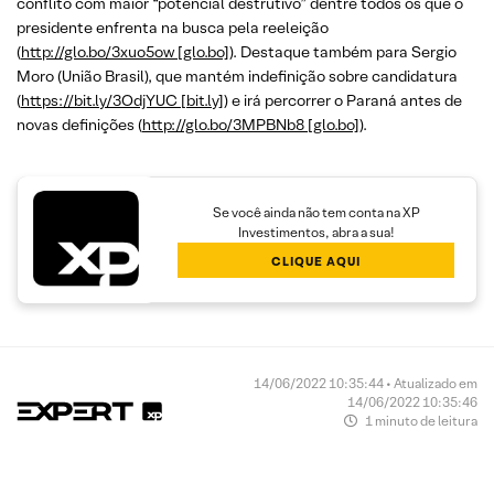
conflito com maior “potencial destrutivo” dentre todos os que o
presidente enfrenta na busca pela reeleição
(
http://glo.bo/3xuo5ow [glo.bo]
). Destaque também para Sergio
Moro (União Brasil), que mantém indefinição sobre candidatura
(
https://bit.ly/3OdjYUC [bit.ly]
) e irá percorrer o Paraná antes de
novas definições (
http://glo.bo/3MPBNb8 [glo.bo]
).
Se você ainda não tem conta na XP
Investimentos, abra a sua!
CLIQUE AQUI
14/06/2022 10:35:44 • Atualizado em
14/06/2022 10:35:46
1 minuto de leitura