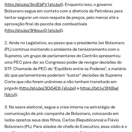
(
http://glo.bo/3mJEbFV [glo.bo]
). Enquanto isso, o governo
Bolsonaro segue em contato com a diretoria da Petrobras para
tentar segurar um novo reajuste de preços, pelo menos até a
aprovação final do pacote dos combustíveis
(
http://glo.bo/3HksuyQ [glo.bo]
).
2. Ainda no Legislativo, ao passo que o presidente Jair Bolsonaro
(PL) continua mantendo o ambiente de tensionamento com o
Supremo, um grupo de parlamentares do Centrão apresentou
uma PEC para dar ao Congresso poder de revogar decisões do
STF. Chamada de PEC do “Equilíbrio entre os Poderes”, a matéria
diz que parlamentares poderiam “sustar” decisões da Suprema
Corte que não forem unânimes e não tenham transitado em
julgado (
http://glo.bo/3Qj54Oh [glo.bo]
e
https://bit.ly/3Hl8iwJ
[bit.ly]
).
3. Na seara eleitoral, segue a crise interna na estratégia de
comunicação da pré-campanha de Bolsonaro, colocando em
lados opostos seus dois filhos, Carlos (Republicanos) e Flávio
Bolsonaro (PL). Para aliados do chefe do Executivo, essa cisão é o