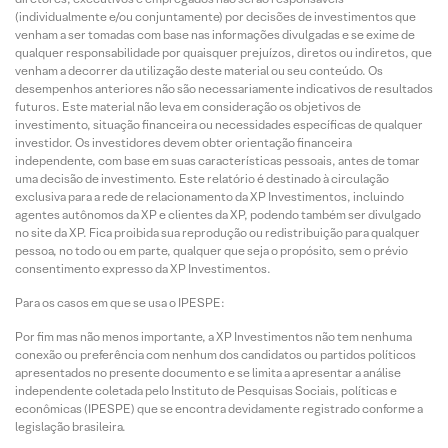
(individualmente e/ou conjuntamente) por decisões de investimentos que
venham a ser tomadas com base nas informações divulgadas e se exime de
qualquer responsabilidade por quaisquer prejuízos, diretos ou indiretos, que
venham a decorrer da utilização deste material ou seu conteúdo. Os
desempenhos anteriores não são necessariamente indicativos de resultados
futuros. Este material não leva em consideração os objetivos de
investimento, situação financeira ou necessidades específicas de qualquer
investidor. Os investidores devem obter orientação financeira
independente, com base em suas características pessoais, antes de tomar
uma decisão de investimento. Este relatório é destinado à circulação
exclusiva para a rede de relacionamento da XP Investimentos, incluindo
agentes autônomos da XP e clientes da XP, podendo também ser divulgado
no site da XP. Fica proibida sua reprodução ou redistribuição para qualquer
pessoa, no todo ou em parte, qualquer que seja o propósito, sem o prévio
consentimento expresso da XP Investimentos.
Para os casos em que se usa o IPESPE:
Por fim mas não menos importante, a XP Investimentos não tem nenhuma
conexão ou preferência com nenhum dos candidatos ou partidos políticos
apresentados no presente documento e se limita a apresentar a análise
independente coletada pelo Instituto de Pesquisas Sociais, políticas e
econômicas (IPESPE) que se encontra devidamente registrado conforme a
legislação brasileira.