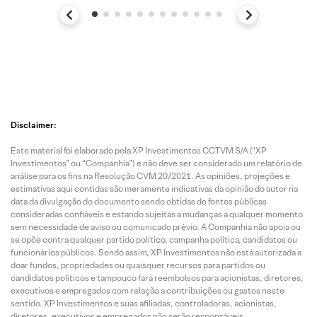
Disclaimer:
Este material foi elaborado pela XP Investimentos CCTVM S/A (“XP
Investimentos” ou “Companhia”) e não deve ser considerado um relatório de
análise para os fins na Resolução CVM 20/2021. As opiniões, projeções e
estimativas aqui contidas são meramente indicativas da opinião do autor na
data da divulgação do documento sendo obtidas de fontes públicas
consideradas confiáveis e estando sujeitas a mudanças a qualquer momento
sem necessidade de aviso ou comunicado prévio. A Companhia não apoia ou
se opõe contra qualquer partido político, campanha política, candidatos ou
funcionários públicos. Sendo assim, XP Investimentos não está autorizada a
doar fundos, propriedades ou quaisquer recursos para partidos ou
candidatos políticos e tampouco fará reembolsos para acionistas, diretores,
executivos e empregados com relação a contribuições ou gastos neste
sentido. XP Investimentos e suas afiliadas, controladoras, acionistas,
diretores, executivos e empregados não serão responsáveis