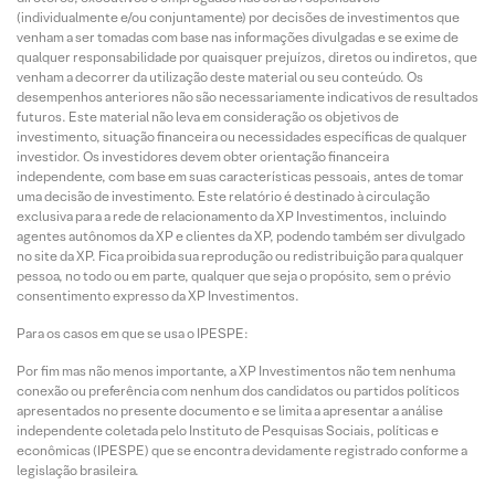
(individualmente e/ou conjuntamente) por decisões de investimentos que
venham a ser tomadas com base nas informações divulgadas e se exime de
qualquer responsabilidade por quaisquer prejuízos, diretos ou indiretos, que
venham a decorrer da utilização deste material ou seu conteúdo. Os
desempenhos anteriores não são necessariamente indicativos de resultados
futuros. Este material não leva em consideração os objetivos de
investimento, situação financeira ou necessidades específicas de qualquer
investidor. Os investidores devem obter orientação financeira
independente, com base em suas características pessoais, antes de tomar
uma decisão de investimento. Este relatório é destinado à circulação
exclusiva para a rede de relacionamento da XP Investimentos, incluindo
agentes autônomos da XP e clientes da XP, podendo também ser divulgado
no site da XP. Fica proibida sua reprodução ou redistribuição para qualquer
pessoa, no todo ou em parte, qualquer que seja o propósito, sem o prévio
consentimento expresso da XP Investimentos.
Para os casos em que se usa o IPESPE:
Por fim mas não menos importante, a XP Investimentos não tem nenhuma
conexão ou preferência com nenhum dos candidatos ou partidos políticos
apresentados no presente documento e se limita a apresentar a análise
independente coletada pelo Instituto de Pesquisas Sociais, políticas e
econômicas (IPESPE) que se encontra devidamente registrado conforme a
legislação brasileira.