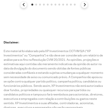
Disclaimer:
Este material foi elaborado pela XP Investimentos CCTVM S/A (“XP
Investimentos” ou “Companhia”) e não deve ser considerado um relatório de
análise para os fins na Resolução CVM 20/2021. As opiniões, projeções e
estimativas aqui contidas são meramente indicativas da opinião do autor na
data da divulgação do documento sendo obtidas de fontes públicas
consideradas confiáveis e estando sujeitas a mudanças a qualquer momento
sem necessidade de aviso ou comunicado prévio. A Companhia não apoia ou
se opõe contra qualquer partido político, campanha política, candidatos ou
funcionários públicos. Sendo assim, XP Investimentos não está autorizada a
doar fundos, propriedades ou quaisquer recursos para partidos ou
candidatos políticos e tampouco fará reembolsos para acionistas, diretores,
executivos e empregados com relação a contribuições ou gastos neste
sentido. XP Investimentos e suas afiliadas, controladoras, acionistas,
diretores, executivos e empregados não serão responsáveis