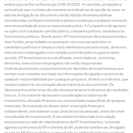
análise para os fins na Resolução CVM 20/2021. As opiniões, projeções e
estimativas aqui contidas são meramente indicativas da opinião do autor na
data da divulgação do documento sendo obtidas de fontes públicas
consideradas confiáveis e estando sujeitas a mudanças a qualquer momento
sem necessidade de aviso ou comunicado prévio. A Companhia não apoia ou
se opõe contra qualquer partido político, campanha política, candidatos ou
funcionários públicos. Sendo assim, XP Investimentos não está autorizada a
doar fundos, propriedades ou quaisquer recursos para partidos ou
candidatos políticos e tampouco fará reembolsos para acionistas, diretores,
executivos e empregados com relação a contribuições ou gastos neste
sentido. XP Investimentos e suas afiliadas, controladoras, acionistas,
diretores, executivos e empregados não serão responsáveis
(individualmente e/ou conjuntamente) por decisões de investimentos que
venham a ser tomadas com base nas informações divulgadas e se exime de
qualquer responsabilidade por quaisquer prejuízos, diretos ou indiretos, que
venham a decorrer da utilização deste material ou seu conteúdo. Os
desempenhos anteriores não são necessariamente indicativos de resultados
futuros. Este material não leva em consideração os objetivos de
investimento, situação financeira ou necessidades específicas de qualquer
investidor. Os investidores devem obter orientação financeira
independente, com base em suas características pessoais, antes de tomar
uma decisão de investimento. Este relatório é destinado à circulação
exclusiva para a rede de relacionamento da XP Investimentos, incluindo
agentes autônomos da XP e clientes da XP, podendo também ser divulgado
no site da XP. Fica proibida sua reprodução ou redistribuição para qualquer