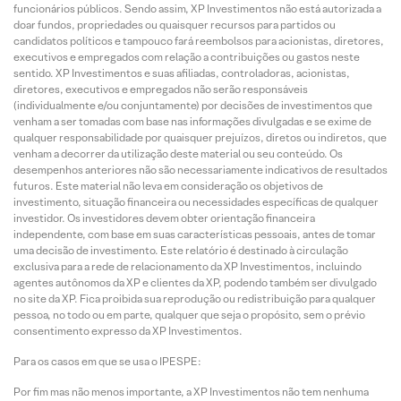
funcionários públicos. Sendo assim, XP Investimentos não está autorizada a
doar fundos, propriedades ou quaisquer recursos para partidos ou
candidatos políticos e tampouco fará reembolsos para acionistas, diretores,
executivos e empregados com relação a contribuições ou gastos neste
sentido. XP Investimentos e suas afiliadas, controladoras, acionistas,
diretores, executivos e empregados não serão responsáveis
(individualmente e/ou conjuntamente) por decisões de investimentos que
venham a ser tomadas com base nas informações divulgadas e se exime de
qualquer responsabilidade por quaisquer prejuízos, diretos ou indiretos, que
venham a decorrer da utilização deste material ou seu conteúdo. Os
desempenhos anteriores não são necessariamente indicativos de resultados
futuros. Este material não leva em consideração os objetivos de
investimento, situação financeira ou necessidades específicas de qualquer
investidor. Os investidores devem obter orientação financeira
independente, com base em suas características pessoais, antes de tomar
uma decisão de investimento. Este relatório é destinado à circulação
exclusiva para a rede de relacionamento da XP Investimentos, incluindo
agentes autônomos da XP e clientes da XP, podendo também ser divulgado
no site da XP. Fica proibida sua reprodução ou redistribuição para qualquer
pessoa, no todo ou em parte, qualquer que seja o propósito, sem o prévio
consentimento expresso da XP Investimentos.
Para os casos em que se usa o IPESPE:
Por fim mas não menos importante, a XP Investimentos não tem nenhuma