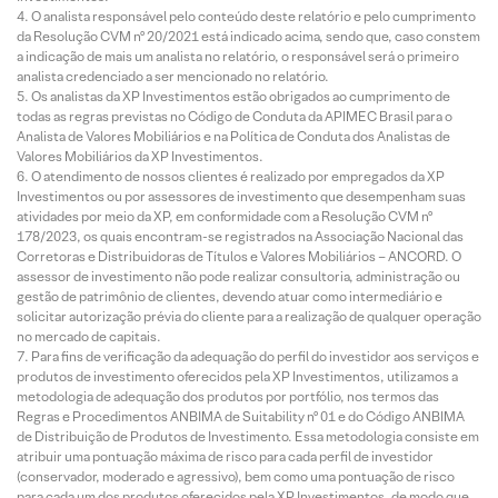
O analista responsável pelo conteúdo deste relatório e pelo cumprimento
da Resolução CVM nº 20/2021 está indicado acima, sendo que, caso constem
a indicação de mais um analista no relatório, o responsável será o primeiro
analista credenciado a ser mencionado no relatório.
Os analistas da XP Investimentos estão obrigados ao cumprimento de
todas as regras previstas no Código de Conduta da APIMEC Brasil para o
Analista de Valores Mobiliários e na Política de Conduta dos Analistas de
Valores Mobiliários da XP Investimentos.
O atendimento de nossos clientes é realizado por empregados da XP
Investimentos ou por assessores de investimento que desempenham suas
atividades por meio da XP, em conformidade com a Resolução CVM nº
178/2023, os quais encontram-se registrados na Associação Nacional das
Corretoras e Distribuidoras de Títulos e Valores Mobiliários – ANCORD. O
assessor de investimento não pode realizar consultoria, administração ou
gestão de patrimônio de clientes, devendo atuar como intermediário e
solicitar autorização prévia do cliente para a realização de qualquer operação
no mercado de capitais.
Para fins de verificação da adequação do perfil do investidor aos serviços e
produtos de investimento oferecidos pela XP Investimentos, utilizamos a
metodologia de adequação dos produtos por portfólio, nos termos das
Regras e Procedimentos ANBIMA de Suitability nº 01 e do Código ANBIMA
de Distribuição de Produtos de Investimento. Essa metodologia consiste em
atribuir uma pontuação máxima de risco para cada perfil de investidor
(conservador, moderado e agressivo), bem como uma pontuação de risco
para cada um dos produtos oferecidos pela XP Investimentos, de modo que