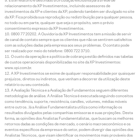
Este relatório é destinado à circulação exclusiva para a rede de
relacionamento da XP Investimentos, incluindo assessores de
investimentos da XP e clientes da XP, podendo também ser divulgado no site
da XP. Fica proibida sua reprodução ou redistribuição para qualquer pessoa,
no todo ou em parte, qualquer que seja o propósito, sem o prévio
consentimento expresso da XP Investimentos.
0800 77 20202. A Ouvidoria da XP Investimentos tem a missão de servir
de canal de contato sempre que os clientes que não se sentirem satisfeitos
com as soluções dadas pela empresa aos seus problemas. O contato pode
ser realizado por meio do telefone: 0800 722 3710.
O custo da operação e a política de cobrança estão definidos nas tabelas
de custos operacionais disponibilizadas no site da XP Investimentos:
www.xpi.com.br.
A XP Investimentos se exime de qualquer responsabilidade por quaisquer
prejuízos, diretos ou indiretos, que venham a decorrer da utilização deste
relatório ou seu conteúdo.
A Avaliação Técnica e a Avaliação de Fundamentos seguem diferentes
metodologias de análise. A Análise Técnica é executada seguindo conceitos
como tendência, suporte, resistência, candles, volumes, médias móveis
entre outros. Já a Análise Fundamentalista utiliza como informação os
resultados divulgados pelas companhias emissoras e suas projeções. Desta
forma, as opiniões dos Analistas Fundamentalistas, que buscam os melhores
retornos dadas as condições de mercado, o cenário macroeconômico e os
eventos específicos da empresa e do setor, podem divergir das opiniões dos
Analistas Técnicos, que visam identificar os movimentos mais prováveis dos