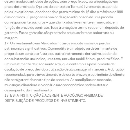
determinada quantidade de ações, a um preço fixado, para liquidação em
prazo determinado. O prazo do contrato a Termo é livremente escolhido
pelos investidores, obedecendo o prazo mínimo de 16 dias e máximo de 999
dias corridos. O preço será o valor da ação adicionado de uma parcela
correspondente aos juros – que são fixados livremente em mercado, em
função do prazo do contrato. Toda transação a termo requer um depósito de
garantia. Essas garantias são prestadas em duas formas: cobertura ou
margem.
O investimento em Mercados Futuros embute riscos de perdas
patrimoniais significativos. Commodity é um objeto ou determinante de
preço de um contrato futuro ou outro instrumento derivativo, podendo
consubstanciar um índice, uma taxa, um valor mobiliário ou produto físico. É
um investimento de risco muito alto, que contempla a possibilidade de
oscilação de preço devido à utilização de alavancagem financeira. A duração
recomendada para o investimento é de curto prazo e o patrimônio do cliente
não está garantido neste tipo de produto. As condições de mercado,
mudanças climáticas e o cenário macroeconômico podem afetar o
desempenho do investimento.
ESTA INSTITUIÇÃO É ADERENTE AO CÓDIGO ANBIMA DE
DISTRIBUIÇÃO DE PRODUTOS DE INVESTIMENTO.