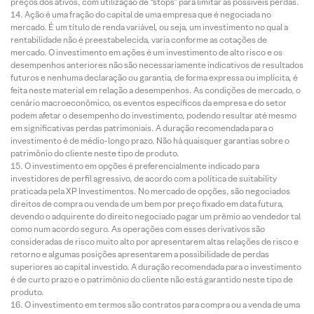
preços dos ativos, com utilização de “stops” para limitar as possíveis perdas.
Ação é uma fração do capital de uma empresa que é negociada no
mercado. É um título de renda variável, ou seja, um investimento no qual a
rentabilidade não é preestabelecida, varia conforme as cotações de
mercado. O investimento em ações é um investimento de alto risco e os
desempenhos anteriores não são necessariamente indicativos de resultados
futuros e nenhuma declaração ou garantia, de forma expressa ou implícita, é
feita neste material em relação a desempenhos. As condições de mercado, o
cenário macroeconômico, os eventos específicos da empresa e do setor
podem afetar o desempenho do investimento, podendo resultar até mesmo
em significativas perdas patrimoniais. A duração recomendada para o
investimento é de médio-longo prazo. Não há quaisquer garantias sobre o
patrimônio do cliente neste tipo de produto.
O investimento em opções é preferencialmente indicado para
investidores de perfil agressivo, de acordo com a política de suitability
praticada pela XP Investimentos. No mercado de opções, são negociados
direitos de compra ou venda de um bem por preço fixado em data futura,
devendo o adquirente do direito negociado pagar um prêmio ao vendedor tal
como num acordo seguro. As operações com esses derivativos são
consideradas de risco muito alto por apresentarem altas relações de risco e
retorno e algumas posições apresentarem a possibilidade de perdas
superiores ao capital investido. A duração recomendada para o investimento
é de curto prazo e o patrimônio do cliente não está garantido neste tipo de
produto.
O investimento em termos são contratos para compra ou a venda de uma