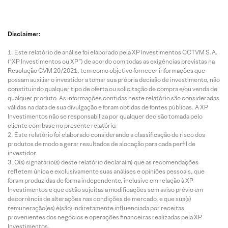
Disclaimer:
Este relatório de análise foi elaborado pela XP Investimentos CCTVM S.A.
(“XP Investimentos ou XP”) de acordo com todas as exigências previstas na
Resolução CVM 20/2021, tem como objetivo fornecer informações que
possam auxiliar o investidor a tomar sua própria decisão de investimento, não
constituindo qualquer tipo de oferta ou solicitação de compra e/ou venda de
qualquer produto. As informações contidas neste relatório são consideradas
válidas na data de sua divulgação e foram obtidas de fontes públicas. A XP
Investimentos não se responsabiliza por qualquer decisão tomada pelo
cliente com base no presente relatório.
Este relatório foi elaborado considerando a classificação de risco dos
produtos de modo a gerar resultados de alocação para cada perfil de
investidor.
O(s) signatário(s) deste relatório declara(m) que as recomendações
refletem única e exclusivamente suas análises e opiniões pessoais, que
foram produzidas de forma independente, inclusive em relação à XP
Investimentos e que estão sujeitas a modificações sem aviso prévio em
decorrência de alterações nas condições de mercado, e que sua(s)
remuneração(es) é(são) indiretamente influenciada por receitas
provenientes dos negócios e operações financeiras realizadas pela XP
Investimentos.