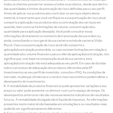
todos os clientes possam ter acesso a todos os produtos, desde que dentro
das quantidades e limites da pontuação de risco definidas para o seu perfil.
Antes de aplicar nos produtos e/ou contratar os serviços objeto deste
material, é importante que você verifique se a sua pontuação de risco atual
comporta a aplicação nos produtos e/ou a contratação dos serviços em
questão, bem como se há limitações de volume, concentração e/ou
quantidade para a aplicação desejada. Você pode consultar essas
informações diretamente no momento da transmissão da sua ordem ou,
ainda, consultando o risco geral da sua carteira na tela de carteira (Visão
Risco). Caso a sua pontuação de risco atual não comporte a
aplicação/contratação pretendida, ou caso existam limitações em relação à
quantidade e/ou volume financeiro para a referida aplicação/contratação, isto
significa que, com base na composição atual da sua carteira, esta
aplicação/contratação não está adequada ao seu perfil. Em caso de dúvidas
sobre o processo de adequação dos produtos oferecidos pela XP
Investimentos ao seu perfil de investidor, consulte o FAQ. As condições de
mercado, mudanças climáticas e o cenário macroeconômico podem afetar o
desempenho do investimento.
A rentabilidade de produtos financeiros pode apresentar variações e seu
preço ou valor pode aumentar ou diminuir num curto espaço de tempo. Os
desempenhos anteriores não são necessariamente indicativos de resultados
futuros. A rentabilidade divulgada não é líquida de impostos. As informações
presentes neste material são baseadas em simulações e os resultados reais
poderão ser significativamente diferentes.