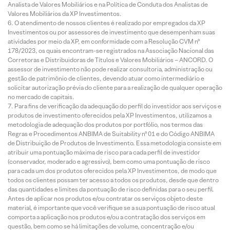
Analista de Valores Mobiliários e na Política de Conduta dos Analistas de
Valores Mobiliários da XP Investimentos.
O atendimento de nossos clientes é realizado por empregados da XP
Investimentos ou por assessores de investimento que desempenham suas
atividades por meio da XP, em conformidade com a Resolução CVM nº
178/2023, os quais encontram-se registrados na Associação Nacional das
Corretoras e Distribuidoras de Títulos e Valores Mobiliários – ANCORD. O
assessor de investimento não pode realizar consultoria, administração ou
gestão de patrimônio de clientes, devendo atuar como intermediário e
solicitar autorização prévia do cliente para a realização de qualquer operação
no mercado de capitais.
Para fins de verificação da adequação do perfil do investidor aos serviços e
produtos de investimento oferecidos pela XP Investimentos, utilizamos a
metodologia de adequação dos produtos por portfólio, nos termos das
Regras e Procedimentos ANBIMA de Suitability nº 01 e do Código ANBIMA
de Distribuição de Produtos de Investimento. Essa metodologia consiste em
atribuir uma pontuação máxima de risco para cada perfil de investidor
(conservador, moderado e agressivo), bem como uma pontuação de risco
para cada um dos produtos oferecidos pela XP Investimentos, de modo que
todos os clientes possam ter acesso a todos os produtos, desde que dentro
das quantidades e limites da pontuação de risco definidas para o seu perfil.
Antes de aplicar nos produtos e/ou contratar os serviços objeto deste
material, é importante que você verifique se a sua pontuação de risco atual
comporta a aplicação nos produtos e/ou a contratação dos serviços em
questão, bem como se há limitações de volume, concentração e/ou