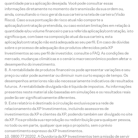
quantidade para a aplicação desejada. Você pode consultar essas
informações diretamente no momento da transmissão da sua ordem ou,
ainda, consultando o risco geral da sua carteira na tela de carteira (Visão
Risco). Caso a sua pontuação de risco atual não comporte a
aplicação/contratação pretendida, ou caso existam limitações em relação à
quantidade e/ou volume financeiro para a referida aplicação/contratação, isto
significa que, com base na composição atual da sua carteira, esta
aplicação/contratação não está adequada ao seu perfil. Em caso de dúvidas
sobre o processo de adequação dos produtos oferecidos pela XP
Investimentos ao seu perfil de investidor, consulte o FAQ. As condições de
mercado, mudanças climáticas e o cenário macroeconômico podem afetar o
desempenho do investimento.
A rentabilidade de produtos financeiros pode apresentar variações e seu
preço ou valor pode aumentar ou diminuir num curto espaço de tempo. Os
desempenhos anteriores não são necessariamente indicativos de resultados
futuros. A rentabilidade divulgada não é líquida de impostos. As informações
presentes neste material são baseadas em simulações e os resultados reais
poderão ser significativamente diferentes.
Este relatório é destinado à circulação exclusiva para a rede de
relacionamento da XP Investimentos, incluindo assessores de
investimentos da XP e clientes da XP, podendo também ser divulgado no site
da XP. Fica proibida sua reprodução ou redistribuição para qualquer pessoa,
no todo ou em parte, qualquer que seja o propósito, sem o prévio
consentimento expresso da XP Investimentos.
0800 77 20202. A Ouvidoria da XP Investimentos tem a missão de servir