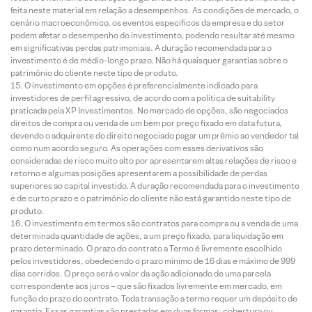
feita neste material em relação a desempenhos. As condições de mercado, o
cenário macroeconômico, os eventos específicos da empresa e do setor
podem afetar o desempenho do investimento, podendo resultar até mesmo
em significativas perdas patrimoniais. A duração recomendada para o
investimento é de médio-longo prazo. Não há quaisquer garantias sobre o
patrimônio do cliente neste tipo de produto.
O investimento em opções é preferencialmente indicado para
investidores de perfil agressivo, de acordo com a política de suitability
praticada pela XP Investimentos. No mercado de opções, são negociados
direitos de compra ou venda de um bem por preço fixado em data futura,
devendo o adquirente do direito negociado pagar um prêmio ao vendedor tal
como num acordo seguro. As operações com esses derivativos são
consideradas de risco muito alto por apresentarem altas relações de risco e
retorno e algumas posições apresentarem a possibilidade de perdas
superiores ao capital investido. A duração recomendada para o investimento
é de curto prazo e o patrimônio do cliente não está garantido neste tipo de
produto.
O investimento em termos são contratos para compra ou a venda de uma
determinada quantidade de ações, a um preço fixado, para liquidação em
prazo determinado. O prazo do contrato a Termo é livremente escolhido
pelos investidores, obedecendo o prazo mínimo de 16 dias e máximo de 999
dias corridos. O preço será o valor da ação adicionado de uma parcela
correspondente aos juros – que são fixados livremente em mercado, em
função do prazo do contrato. Toda transação a termo requer um depósito de
garantia. Essas garantias são prestadas em duas formas: cobertura ou