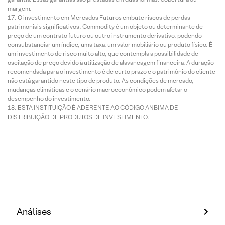
margem.
O investimento em Mercados Futuros embute riscos de perdas
patrimoniais significativos. Commodity é um objeto ou determinante de
preço de um contrato futuro ou outro instrumento derivativo, podendo
consubstanciar um índice, uma taxa, um valor mobiliário ou produto físico. É
um investimento de risco muito alto, que contempla a possibilidade de
oscilação de preço devido à utilização de alavancagem financeira. A duração
recomendada para o investimento é de curto prazo e o patrimônio do cliente
não está garantido neste tipo de produto. As condições de mercado,
mudanças climáticas e o cenário macroeconômico podem afetar o
desempenho do investimento.
ESTA INSTITUIÇÃO É ADERENTE AO CÓDIGO ANBIMA DE
DISTRIBUIÇÃO DE PRODUTOS DE INVESTIMENTO.
Análises