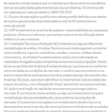
de canal de contato sempre que os clientes que não se sentirem satisfeitos
com as soluções dadas pela empresa aos seus problemas. O contato pode
ser realizado por meio do telefone: 0800 722 3710.
O custo da operação e a política de cobrança estão definidos nas tabelas
de custos operacionais disponibilizadas no site da XP Investimentos:
www.xpi.com.br.
A XP Investimentos se exime de qualquer responsabilidade por quaisquer
prejuízos, diretos ou indiretos, que venham a decorrer da utilização deste
relatório ou seu conteúdo.
A Avaliação Técnica e a Avaliação de Fundamentos seguem diferentes
metodologias de análise. A Análise Técnica é executada seguindo conceitos
como tendência, suporte, resistência, candles, volumes, médias móveis
entre outros. Já a Análise Fundamentalista utiliza como informação os
resultados divulgados pelas companhias emissoras e suas projeções. Desta
forma, as opiniões dos Analistas Fundamentalistas, que buscam os melhores
retornos dadas as condições de mercado, o cenário macroeconômico e os
eventos específicos da empresa e do setor, podem divergir das opiniões dos
Analistas Técnicos, que visam identificar os movimentos mais prováveis dos
preços dos ativos, com utilização de “stops” para limitar as possíveis perdas.
Ação é uma fração do capital de uma empresa que é negociada no
mercado. É um título de renda variável, ou seja, um investimento no qual a
rentabilidade não é preestabelecida, varia conforme as cotações de
mercado. O investimento em ações é um investimento de alto risco e os
desempenhos anteriores não são necessariamente indicativos de resultados
futuros e nenhuma declaração ou garantia, de forma expressa ou implícita, é