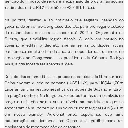
isenção do imposto de renda e a expansão de programas sociais
(estimados entre R$ 218 bilhões e R$ 248 bilhões).
Na política, destaque ao noticiário que registra intenção do
governo de enviar ao Congresso decreto para prorrogar o estado
de calamidade e assim estender até 2021 o Orçamento de
Guerra, que flexibiliza regras fiscais. A ideia em estudo no
governo é editar o decreto apenas se as condições atuais
permanecerem até o fim do ano, e a depender das chances de
aprovação no Congresso — o presidente da Câmara, Rodrigo
Maia, ainda mostra resistência à ideia.
Do lado das commodities, os preços de celulose de fibra curta na
China tiveram queda na semana (-US$1,1/t), para US$441,26/t.
Esperamos uma reação negativa das ações de Suzano e Klabin
no pregão de hoje. No longo prazo, acreditamos que os níveis de
preço atuais não sejam sustentáveis, na medida em que se
encontram há muito tempo abaixo do custo marginal (~US$500/t,
em nossa opinião). Adicionalmente, esperamos que uma
recuperação da demanda na China seja gatilho para um
movimento de recomposição de estoques.