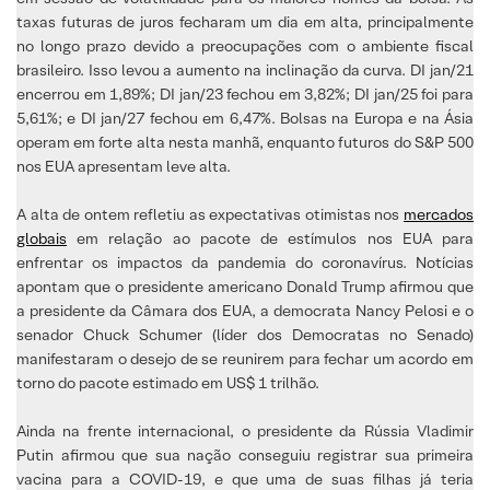
taxas futuras de juros fecharam um dia em alta, principalmente
no longo prazo devido a preocupações com o ambiente fiscal
brasileiro. Isso levou a aumento na inclinação da curva. DI jan/21
encerrou em 1,89%; DI jan/23 fechou em 3,82%; DI jan/25 foi para
5,61%; e DI jan/27 fechou em 6,47%. Bolsas na Europa e na Ásia
operam em forte alta nesta manhã, enquanto futuros do S&P 500
nos EUA apresentam leve alta.
A alta de ontem refletiu as expectativas otimistas nos
mercados
globais
em relação ao pacote de estímulos nos EUA para
enfrentar os impactos da pandemia do coronavírus. Notícias
apontam que o presidente americano Donald Trump afirmou que
a presidente da Câmara dos EUA, a democrata Nancy Pelosi e o
senador Chuck Schumer (líder dos Democratas no Senado)
manifestaram o desejo de se reunirem para fechar um acordo em
torno do pacote estimado em US$ 1 trilhão.
Ainda na frente internacional, o presidente da Rússia Vladimir
Putin afirmou que sua nação conseguiu registrar sua primeira
vacina para a COVID-19, e que uma de suas filhas já teria