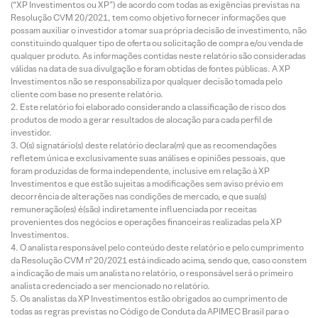
(“XP Investimentos ou XP”) de acordo com todas as exigências previstas na
Resolução CVM 20/2021, tem como objetivo fornecer informações que
possam auxiliar o investidor a tomar sua própria decisão de investimento, não
constituindo qualquer tipo de oferta ou solicitação de compra e/ou venda de
qualquer produto. As informações contidas neste relatório são consideradas
válidas na data de sua divulgação e foram obtidas de fontes públicas. A XP
Investimentos não se responsabiliza por qualquer decisão tomada pelo
cliente com base no presente relatório.
Este relatório foi elaborado considerando a classificação de risco dos
produtos de modo a gerar resultados de alocação para cada perfil de
investidor.
O(s) signatário(s) deste relatório declara(m) que as recomendações
refletem única e exclusivamente suas análises e opiniões pessoais, que
foram produzidas de forma independente, inclusive em relação à XP
Investimentos e que estão sujeitas a modificações sem aviso prévio em
decorrência de alterações nas condições de mercado, e que sua(s)
remuneração(es) é(são) indiretamente influenciada por receitas
provenientes dos negócios e operações financeiras realizadas pela XP
Investimentos.
O analista responsável pelo conteúdo deste relatório e pelo cumprimento
da Resolução CVM nº 20/2021 está indicado acima, sendo que, caso constem
a indicação de mais um analista no relatório, o responsável será o primeiro
analista credenciado a ser mencionado no relatório.
Os analistas da XP Investimentos estão obrigados ao cumprimento de
todas as regras previstas no Código de Conduta da APIMEC Brasil para o