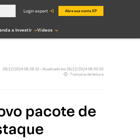
login expert
Abra sua conta XP
enda a Investir
Vídeos
26/12/2024 08:28:32 • Atualizado em 26/12/2024 08:50:50
7 minutos de leitura
novo pacote de
staque