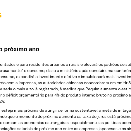
s
no próximo ano
tados e para residentes urbanos e rurais e elevará os padrões de sub
igorosamente” o consumo, disse o ministério após concluir uma conferê
consumo, expandirá o investimento efetivo e impulsionará mais investi
rdo com a imprensa, as autoridades chinesas concordaram em emitir 3 t
or seria o mais alto já registrado, à medida que Pequim aumenta o estí
o déficit orçamentário para 4% do produto interno bruto no próximo a
5%;
esteja mais próxima de atingir de forma sustentável a meta de inflaçã
indo que o momento do próximo aumento da taxa de juros está próximo
e cercam as economias estrangeiras, especialmente as políticas econ
ociações salariais do próximo ano entre as empresas japonesas e os s