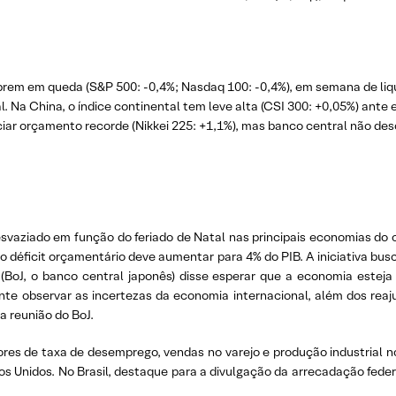
brem em queda (S&P 500: -0,4%; Nasdaq 100: -0,4%), em semana de liqui
Na China, o índice continental tem leve alta (CSI 300: +0,05%) ante 
ar orçamento recorde (Nikkei 225: +1,1%), mas banco central não desca
vaziado em função do feriado de Natal nas principais economias do 
 e o déficit orçamentário deve aumentar para 4% do PIB. A iniciativa 
(BoJ, o banco central japonês) disse esperar que a economia estej
nte observar as incertezas da economia internacional, além dos reaj
a reunião do BoJ.
ores de taxa de desemprego, vendas no varejo e produção industrial n
s Unidos. No Brasil, destaque para a divulgação da arrecadação fede