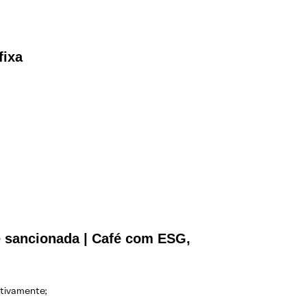
fixa
é sancionada | Café com ESG,
ctivamente;