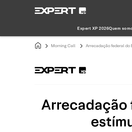
Expert XP 2026
Quem som
Morning Call
Arrecadação federal do 
Arrecadação f
estím