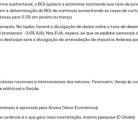
forma sustentável, o BOJ apoiará a economia mantendo sua taxa de juros
am a determinação do BOJ de continuar aumentando as taxas de curto 
taxas para 0,5% em janeiro ou março;
ranquila. No Japão, haverá a divulgação de dados sobre a taxa de des
ial (consenso: -3,6% A/A). Nos EUA, espera-se que os pedidos semana
l, o destaque será a divulgação da arrecadação de impostos federais 
otícias nacionais e internacionais dos setor
es: Financeiro, Varejo
(e-co
e elétricas) e Saúde.
empic é aprovado pela Anvisa (Valor Econômico);
 carência é o que gera mais insatisfação, mostra pesquisa (O Globo).