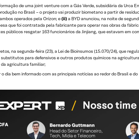
formação de uma joint venture com a Gás Verde, subsidiária da Urca En
ução no Brasil – o projeto vai produzir biometano a partir de resíduo
, ambos operados pela Orizon; e
(ii)
a BYD anunciou, na noite de segunda-
nesa que foi contratada pela fabricante para operar nas obras da fábri
es públicos resgatar 163 funcionários da Jinjiang, que estavam em co
vetos, na segunda-feira (23), a Lei de Bioinsumos (15.070/24), que reg
substitutos para defensivos e outros produtos químicos na agricultura e
a agricultura familiar;
 o dia bem informado com as principais notícias ao redor do Brasil e 