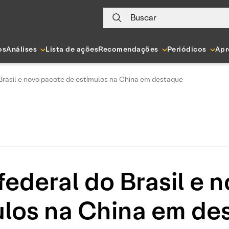
Buscar
os
Análises
Lista de ações
Recomendações
Periódicos
Apr
Brasil e novo pacote de estímulos na China em destaque
ederal do Brasil e 
ulos na China em de