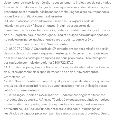
desempenhos anteriores não são necessariamente indicativos de resultados
futuros. A rentabilidade divulgada não é líquida de impostos. As informações
presentes neste material são baseadas em simulações e os resultados reais
poderão ser significativamente diferentes.
Este relatório é destinado à circulação exclusiva para a rede de
relacionamento da XP Investimentos, incluindo assessores de
investimentos da XP e clientes da XP, podendo também ser divulgado no site
da XP. Fica proibida sua reprodução ou redistribuição para qualquer pessoa,
no todo ou em parte, qualquer que seja o propósito, sem o prévio
consentimento expresso da XP Investimentos.
0800 77 20202. A Ouvidoria da XP Investimentos tem a missão de servir
de canal de contato sempre que os clientes que não se sentirem satisfeitos
com as soluções dadas pela empresa aos seus problemas. O contato pode
ser realizado por meio do telefone: 0800 722 3710.
O custo da operação e a política de cobrança estão definidos nas tabelas
de custos operacionais disponibilizadas no site da XP Investimentos:
www.xpi.com.br.
A XP Investimentos se exime de qualquer responsabilidade por quaisquer
prejuízos, diretos ou indiretos, que venham a decorrer da utilização deste
relatório ou seu conteúdo.
A Avaliação Técnica e a Avaliação de Fundamentos seguem diferentes
metodologias de análise. A Análise Técnica é executada seguindo conceitos
como tendência, suporte, resistência, candles, volumes, médias móveis
entre outros. Já a Análise Fundamentalista utiliza como informação os
resultados divulgados pelas companhias emissoras e suas projeções. Desta