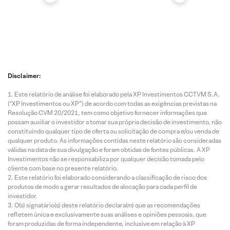
Disclaimer:
Este relatório de análise foi elaborado pela XP Investimentos CCTVM S.A.
(“XP Investimentos ou XP”) de acordo com todas as exigências previstas na
Resolução CVM 20/2021, tem como objetivo fornecer informações que
possam auxiliar o investidor a tomar sua própria decisão de investimento, não
constituindo qualquer tipo de oferta ou solicitação de compra e/ou venda de
qualquer produto. As informações contidas neste relatório são consideradas
válidas na data de sua divulgação e foram obtidas de fontes públicas. A XP
Investimentos não se responsabiliza por qualquer decisão tomada pelo
cliente com base no presente relatório.
Este relatório foi elaborado considerando a classificação de risco dos
produtos de modo a gerar resultados de alocação para cada perfil de
investidor.
O(s) signatário(s) deste relatório declara(m) que as recomendações
refletem única e exclusivamente suas análises e opiniões pessoais, que
foram produzidas de forma independente, inclusive em relação à XP