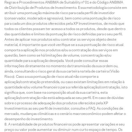
Regras e Procedimentos ANBIMA de Suitability nº 01 e do Código ANBIMA
de Distribuição de Produtos de Investimento. Essa metodologia consiste em
atribuir uma pontuação máxima de risco para cada perfil de investidor
(conservador, moderado e agressivo), bem como uma pontuação de risco
para cada um dos produtos oferecidos pela XP Investimentos, de modo que
todos os clientes possam ter acesso a todos os produtos, desde que dentro
das quantidades e limites da pontuação de risco definidas para o seu perfil.
Antes de aplicar nos produtos e/ou contratar os serviços objeto deste
material, é importante que você verifique se a sua pontuação de risco atual
comporta a aplicação nos produtos e/ou a contratação dos serviços em
questão, bem como se há limitações de volume, concentração e/ou
quantidade para a aplicação desejada. Você pode consultar essas
informações diretamente no momento da transmissão da sua ordem ou,
ainda, consultando o risco geral da sua carteira na tela de carteira (Visão
Risco). Caso a sua pontuação de risco atual não comporte a
aplicação/contratação pretendida, ou caso existam limitações em relação à
quantidade e/ou volume financeiro para a referida aplicação/contratação, isto
significa que, com base na composição atual da sua carteira, esta
aplicação/contratação não está adequada ao seu perfil. Em caso de dúvidas
sobre o processo de adequação dos produtos oferecidos pela XP
Investimentos ao seu perfil de investidor, consulte o FAQ. As condições de
mercado, mudanças climáticas e o cenário macroeconômico podem afetar o
desempenho do investimento.
A rentabilidade de produtos financeiros pode apresentar variações e seu
preço ou valor pode aumentar ou diminuir num curto espaço de tempo. Os