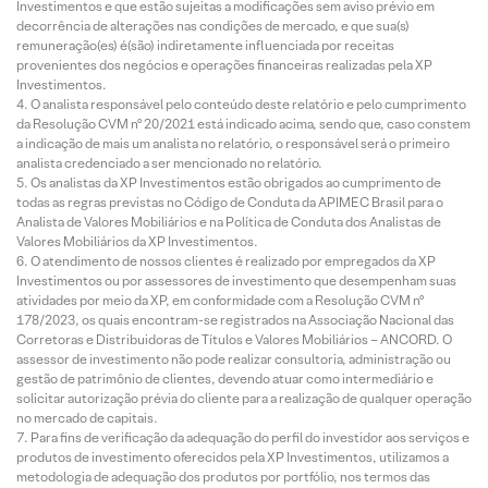
Investimentos e que estão sujeitas a modificações sem aviso prévio em
decorrência de alterações nas condições de mercado, e que sua(s)
remuneração(es) é(são) indiretamente influenciada por receitas
provenientes dos negócios e operações financeiras realizadas pela XP
Investimentos.
O analista responsável pelo conteúdo deste relatório e pelo cumprimento
da Resolução CVM nº 20/2021 está indicado acima, sendo que, caso constem
a indicação de mais um analista no relatório, o responsável será o primeiro
analista credenciado a ser mencionado no relatório.
Os analistas da XP Investimentos estão obrigados ao cumprimento de
todas as regras previstas no Código de Conduta da APIMEC Brasil para o
Analista de Valores Mobiliários e na Política de Conduta dos Analistas de
Valores Mobiliários da XP Investimentos.
O atendimento de nossos clientes é realizado por empregados da XP
Investimentos ou por assessores de investimento que desempenham suas
atividades por meio da XP, em conformidade com a Resolução CVM nº
178/2023, os quais encontram-se registrados na Associação Nacional das
Corretoras e Distribuidoras de Títulos e Valores Mobiliários – ANCORD. O
assessor de investimento não pode realizar consultoria, administração ou
gestão de patrimônio de clientes, devendo atuar como intermediário e
solicitar autorização prévia do cliente para a realização de qualquer operação
no mercado de capitais.
Para fins de verificação da adequação do perfil do investidor aos serviços e
produtos de investimento oferecidos pela XP Investimentos, utilizamos a
metodologia de adequação dos produtos por portfólio, nos termos das