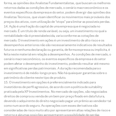
forma, as opiniões dos Analistas Fundamentalistas, que buscam os melhores
retornos dadas as condições de mercado, o cenário macroeconômico e os
eventos específicos da empresa e do setor, podem divergir das opiniões dos
Analistas Técnicos, que visam identificar os movimentos mais prováveis dos
preços dos ativos, com utilização de “stops” para limitar as possíveis perdas.
Ação é uma fração do capital de uma empresa que é negociada no
mercado. É um título de renda variável, ou seja, um investimento no qual a
rentabilidade não é preestabelecida, varia conforme as cotações de
mercado. O investimento em ações é um investimento de alto risco e os
desempenhos anteriores não são necessariamente indicativos de resultados
futuros e nenhuma declaração ou garantia, de forma expressa ou implícita, é
feita neste material em relação a desempenhos. As condições de mercado, o
cenário macroeconômico, os eventos específicos da empresa e do setor
podem afetar o desempenho do investimento, podendo resultar até mesmo
em significativas perdas patrimoniais. A duração recomendada para o
investimento é de médio-longo prazo. Não há quaisquer garantias sobre o
patrimônio do cliente neste tipo de produto.
O investimento em opções é preferencialmente indicado para
investidores de perfil agressivo, de acordo com a política de suitability
praticada pela XP Investimentos. No mercado de opções, são negociados
direitos de compra ou venda de um bem por preço fixado em data futura,
devendo o adquirente do direito negociado pagar um prêmio ao vendedor tal
como num acordo seguro. As operações com esses derivativos são
consideradas de risco muito alto por apresentarem altas relações de risco e
retorno e algumas posições apresentarem a possibilidade de perdas