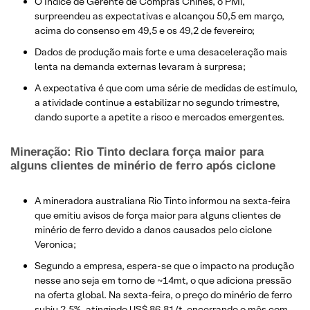
O Índice de Gerente de Compras Chinês, o PMI,
surpreendeu as expectativas e alcançou 50,5 em março,
acima do consenso em 49,5 e os 49,2 de fevereiro;
Dados de produção mais forte e uma desaceleração mais
lenta na demanda externas levaram à surpresa;
​A expectativa é que com uma série de medidas de estímulo,
a atividade continue a estabilizar no segundo trimestre,
dando suporte a apetite a risco e mercados emergentes.
Mineração: Rio Tinto declara força maior para
alguns clientes de minério de ferro após ciclone
A mineradora australiana Rio Tinto informou na sexta-feira
que emitiu avisos de força maior para alguns clientes de
minério de ferro devido a danos causados pelo ciclone
Veronica;
Segundo a empresa, espera-se que o impacto na produção
nesse ano seja em torno de ~14mt, o que adiciona pressão
na oferta global. Na sexta-feira, o preço do minério de ferro
subiu 2,5%, atingindo US$ 86,81/t, encerrando o mês com