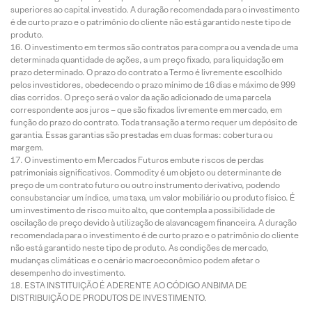
superiores ao capital investido. A duração recomendada para o investimento
é de curto prazo e o patrimônio do cliente não está garantido neste tipo de
produto.
O investimento em termos são contratos para compra ou a venda de uma
determinada quantidade de ações, a um preço fixado, para liquidação em
prazo determinado. O prazo do contrato a Termo é livremente escolhido
pelos investidores, obedecendo o prazo mínimo de 16 dias e máximo de 999
dias corridos. O preço será o valor da ação adicionado de uma parcela
correspondente aos juros – que são fixados livremente em mercado, em
função do prazo do contrato. Toda transação a termo requer um depósito de
garantia. Essas garantias são prestadas em duas formas: cobertura ou
margem.
O investimento em Mercados Futuros embute riscos de perdas
patrimoniais significativos. Commodity é um objeto ou determinante de
preço de um contrato futuro ou outro instrumento derivativo, podendo
consubstanciar um índice, uma taxa, um valor mobiliário ou produto físico. É
um investimento de risco muito alto, que contempla a possibilidade de
oscilação de preço devido à utilização de alavancagem financeira. A duração
recomendada para o investimento é de curto prazo e o patrimônio do cliente
não está garantido neste tipo de produto. As condições de mercado,
mudanças climáticas e o cenário macroeconômico podem afetar o
desempenho do investimento.
ESTA INSTITUIÇÃO É ADERENTE AO CÓDIGO ANBIMA DE
DISTRIBUIÇÃO DE PRODUTOS DE INVESTIMENTO.