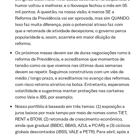
humor voltou a melhorar, e o Ibovespa fechou o mês em 95
mil pontos. A questão, na nossa visão, é menos SE a
Reforma da Previdência vai ser aprovada, mas sim QUANDO.
Isso faz muita diferença, pois o potencial atraso faz com
que a retomada de atividade decepcione, o governo perca
popularidade e, assim, acarrete em maior diluição da
reforma;
Os próximos meses devem ser de duras negociações rumo à
reforma da Previdência, e acreditamos que momentos de
tensão como os que vivemos nas últimas duas semanas
devem se repetir. Seguimos construtivos com um viés de
médio / longo prazo, e acreditamos no avanço das reformas,
com risco retorno atrativo na bolsa. Entretanto, esperamos
volatilidade e sugerimos manter proteções nas carteiras
como Vale e JBS, por exemplo;
Nosso portfólio é baseado em três temas: (1) exposição a
juros baixos por mais tempo por meio de nomes como TIET,
RENT e BTOW, (2) retomada de crescimento econômico,
ainda que gradual (BBDC, BBAS, AZUL e PCAR); e (3) cíclicos
globais descontados (JBSS, VALE e PETR). Para abril, após a