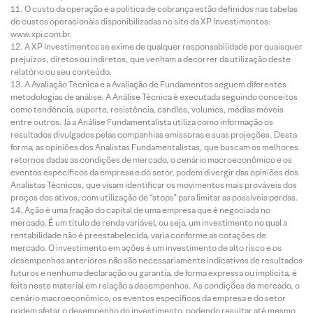
O custo da operação e a política de cobrança estão definidos nas tabelas
de custos operacionais disponibilizadas no site da XP Investimentos:
www.xpi.com.br.
A XP Investimentos se exime de qualquer responsabilidade por quaisquer
prejuízos, diretos ou indiretos, que venham a decorrer da utilização deste
relatório ou seu conteúdo.
A Avaliação Técnica e a Avaliação de Fundamentos seguem diferentes
metodologias de análise. A Análise Técnica é executada seguindo conceitos
como tendência, suporte, resistência, candles, volumes, médias móveis
entre outros. Já a Análise Fundamentalista utiliza como informação os
resultados divulgados pelas companhias emissoras e suas projeções. Desta
forma, as opiniões dos Analistas Fundamentalistas, que buscam os melhores
retornos dadas as condições de mercado, o cenário macroeconômico e os
eventos específicos da empresa e do setor, podem divergir das opiniões dos
Analistas Técnicos, que visam identificar os movimentos mais prováveis dos
preços dos ativos, com utilização de “stops” para limitar as possíveis perdas.
Ação é uma fração do capital de uma empresa que é negociada no
mercado. É um título de renda variável, ou seja, um investimento no qual a
rentabilidade não é preestabelecida, varia conforme as cotações de
mercado. O investimento em ações é um investimento de alto risco e os
desempenhos anteriores não são necessariamente indicativos de resultados
futuros e nenhuma declaração ou garantia, de forma expressa ou implícita, é
feita neste material em relação a desempenhos. As condições de mercado, o
cenário macroeconômico, os eventos específicos da empresa e do setor
podem afetar o desempenho do investimento, podendo resultar até mesmo