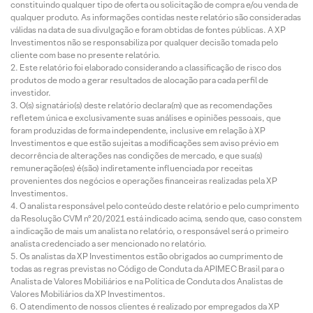
constituindo qualquer tipo de oferta ou solicitação de compra e/ou venda de
qualquer produto. As informações contidas neste relatório são consideradas
válidas na data de sua divulgação e foram obtidas de fontes públicas. A XP
Investimentos não se responsabiliza por qualquer decisão tomada pelo
cliente com base no presente relatório.
Este relatório foi elaborado considerando a classificação de risco dos
produtos de modo a gerar resultados de alocação para cada perfil de
investidor.
O(s) signatário(s) deste relatório declara(m) que as recomendações
refletem única e exclusivamente suas análises e opiniões pessoais, que
foram produzidas de forma independente, inclusive em relação à XP
Investimentos e que estão sujeitas a modificações sem aviso prévio em
decorrência de alterações nas condições de mercado, e que sua(s)
remuneração(es) é(são) indiretamente influenciada por receitas
provenientes dos negócios e operações financeiras realizadas pela XP
Investimentos.
O analista responsável pelo conteúdo deste relatório e pelo cumprimento
da Resolução CVM nº 20/2021 está indicado acima, sendo que, caso constem
a indicação de mais um analista no relatório, o responsável será o primeiro
analista credenciado a ser mencionado no relatório.
Os analistas da XP Investimentos estão obrigados ao cumprimento de
todas as regras previstas no Código de Conduta da APIMEC Brasil para o
Analista de Valores Mobiliários e na Política de Conduta dos Analistas de
Valores Mobiliários da XP Investimentos.
O atendimento de nossos clientes é realizado por empregados da XP