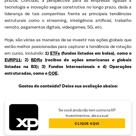
prazos. Contudo, a perspectiva para as empresas ligadas à
tecnologia e inovação segue construtiva no longo prazo, dada a
liderança de tais companhias frente as principais tendências
estruturais como o streaming, inteligência artificial, trabalho
remoto, pagamentos digitais, videogames, 5G, etc.
Hoje, são várias as maneiras de se investir nas ações globais que
estão melhor posicionadas para capturar a tendência de rotação
em curso, incluindo:
1)
ETFs
(fundos listados em bolsa), como o
EURP11
; 2)
BDRs
(recibos de ações americanas e globais
listadas na B3); 3) Fundos Internacionais e 4) Operações
estruturadas, como o
COE
.
Gostou do conteúdo? Deixe sua avaliação abaixo:
Se você ainda não tem conta na XP
Investimentos, abra a sua!
CLIQUE AQUI