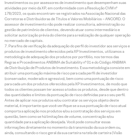
Investimentos ou por assessores de investimento que desempenham suas
atividades por meio da XP, em conformidade com a Resolução CVM nº
178/2023, os quais encontram-se registrados na Associação Nacional das
Corretoras e Distribuidoras de Títulos e Valores Mobiliários – ANCORD. O
assessor de investimento não pode realizar consultoria, administração ou
gestão de patrimônio de clientes, devendo atuar como intermediário e
solicitar autorização prévia do cliente para a realização de qualquer operação
no mercado de capitais.
Para fins de verificação da adequação do perfil do investidor aos serviços e
produtos de investimento oferecidos pela XP Investimentos, utilizamos a
metodologia de adequação dos produtos por portfólio, nos termos das
Regras e Procedimentos ANBIMA de Suitability nº 01 e do Código ANBIMA
de Distribuição de Produtos de Investimento. Essa metodologia consiste em
atribuir uma pontuação máxima de risco para cada perfil de investidor
(conservador, moderado e agressivo), bem como uma pontuação de risco
para cada um dos produtos oferecidos pela XP Investimentos, de modo que
todos os clientes possam ter acesso a todos os produtos, desde que dentro
das quantidades e limites da pontuação de risco definidas para o seu perfil.
Antes de aplicar nos produtos e/ou contratar os serviços objeto deste
material, é importante que você verifique se a sua pontuação de risco atual
comporta a aplicação nos produtos e/ou a contratação dos serviços em
questão, bem como se há limitações de volume, concentração e/ou
quantidade para a aplicação desejada. Você pode consultar essas
informações diretamente no momento da transmissão da sua ordem ou,
ainda, consultando o risco geral da sua carteira na tela de carteira (Visão