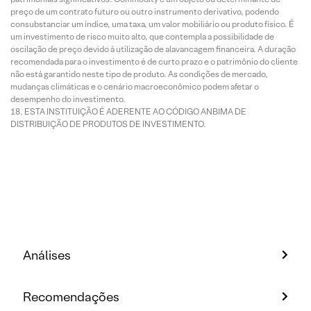
preço de um contrato futuro ou outro instrumento derivativo, podendo
consubstanciar um índice, uma taxa, um valor mobiliário ou produto físico. É
um investimento de risco muito alto, que contempla a possibilidade de
oscilação de preço devido à utilização de alavancagem financeira. A duração
recomendada para o investimento é de curto prazo e o patrimônio do cliente
não está garantido neste tipo de produto. As condições de mercado,
mudanças climáticas e o cenário macroeconômico podem afetar o
desempenho do investimento.
ESTA INSTITUIÇÃO É ADERENTE AO CÓDIGO ANBIMA DE
DISTRIBUIÇÃO DE PRODUTOS DE INVESTIMENTO.
Análises
Recomendações