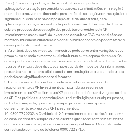
Risco). Caso a sua pontuação de risco atual não comporte a
aplicação/contratação pretendida, ou caso existam limitações em relação à
quantidade e/ou volume financeiro para a referida aplicação/contratação, isto
significa que, com base na composição atual da sua carteira, esta
aplicação/contratação não está adequada ao seu perfil. Em caso de dúvidas
sobre o processo de adequação dos produtos oferecidos pela XP
Investimentos ao seu perfil de investidor, consulte o FAQ. As condições de
mercado, mudanças climáticas e o cenário macroeconômico podem afetar o
desempenho do investimento.
A rentabilidade de produtos financeiros pode apresentar variações e seu
preço ou valor pode aumentar ou diminuir num curto espaço de tempo. Os
desempenhos anteriores não são necessariamente indicativos de resultados
futuros. A rentabilidade divulgada não é líquida de impostos. As informações
presentes neste material são baseadas em simulações e os resultados reais
poderão ser significativamente diferentes.
Este relatório é destinado à circulação exclusiva para a rede de
relacionamento da XP Investimentos, incluindo assessores de
investimentos da XP e clientes da XP, podendo também ser divulgado no site
da XP. Fica proibida sua reprodução ou redistribuição para qualquer pessoa,
no todo ou em parte, qualquer que seja o propósito, sem o prévio
consentimento expresso da XP Investimentos.
0800 77 20202. A Ouvidoria da XP Investimentos tem a missão de servir
de canal de contato sempre que os clientes que não se sentirem satisfeitos
com as soluções dadas pela empresa aos seus problemas. O contato pode
ser realizado por meio do telefone: 0800 722 3710.