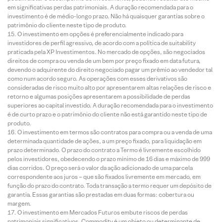
em significativas perdas patrimoniais. A duração recomendada para o
investimento é de médio-longo prazo. Não há quaisquer garantias sobre o
patrimônio do cliente neste tipo de produto.
O investimento em opções é preferencialmente indicado para
investidores de perfil agressivo, de acordo com a política de suitability
praticada pela XP Investimentos. No mercado de opções, são negociados
direitos de compra ou venda de um bem por preço fixado em data futura,
devendo o adquirente do direito negociado pagar um prêmio ao vendedor tal
como num acordo seguro. As operações com esses derivativos são
consideradas de risco muito alto por apresentarem altas relações de risco e
retorno e algumas posições apresentarem a possibilidade de perdas
superiores ao capital investido. A duração recomendada para o investimento
é de curto prazo e o patrimônio do cliente não está garantido neste tipo de
produto.
O investimento em termos são contratos para compra ou a venda de uma
determinada quantidade de ações, a um preço fixado, para liquidação em
prazo determinado. O prazo do contrato a Termo é livremente escolhido
pelos investidores, obedecendo o prazo mínimo de 16 dias e máximo de 999
dias corridos. O preço será o valor da ação adicionado de uma parcela
correspondente aos juros – que são fixados livremente em mercado, em
função do prazo do contrato. Toda transação a termo requer um depósito de
garantia. Essas garantias são prestadas em duas formas: cobertura ou
margem.
O investimento em Mercados Futuros embute riscos de perdas
patrimoniais significativos. Commodity é um objeto ou determinante de