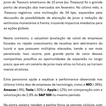
juros do Tesouro americano de 10 anos (ou
Treasury
) foi o grande
ponto de atenção dos mercados em fevereiro. No último mês, a
Treasury
registrou uma inclinação de 34 bps, aquecidos pela
discussão da possibilidade de elevação de juros e redução de
estímulos monetários à frente, trazendo impactos imediatos para
as ações globais.
Neste contexto, o
valuation
(avaliação de valor) de empresas
focadas no rápido crescimento de receitas (em detrimento do
lucro) e que possuem múltiplos elevados, tende a ser mais
penalizado. Isso ocorre, pois grande parte do valor dessas
companhias precifica as oportunidades de expansão no longo
prazo, que em um cenário de juros mais altos no futuro, se tornam
menos atrativas.
Este panorama ajuda a explicar a performance observada nos
últimos trinta dias de empresas de tecnologia, como a
NIO
(-38%),
Amazon
(-8%),
Tesla
(-30%) e
Apple
(-12%), em comparação com a
valorização de 2,8% do
S&P 500
no mesmo período.
Na ponta oposta, tendem a ganhar força os setores cíclicos, com